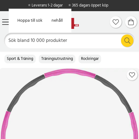
⭐ Leverans 1-2 dagar
⭐ 365 dagars öppet köp
Hoppa till huvudinnehåll
Hoppa till sök
Sport & Träning
Träningsutrustning
Rockringar