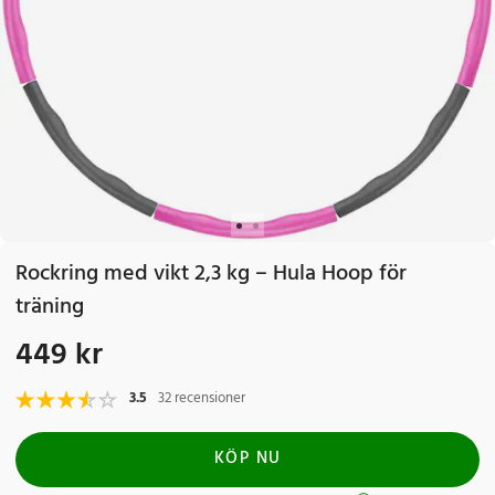
Rockring med vikt 2,3 kg – Hula Hoop för
träning
449 kr
Pris
:
449 kr
3.5
32 recensioner
KÖP NU