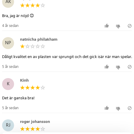
AK
- Produkt: Viktad rockring / Hula Hoop
- Vikt: 2,3 kg
- Diameter: ca 100 cm
- Design: Slät insida, avtagbar i 8 delar
4 år sedan
- Funktion: Träning av core, mage och hållning
- Material: Miljövänligt och giftfritt
natnicha philakham
NP
Artikelnummer
:
86572
Dåligt kvalitet en av plasten var sprungit och det gick isär när man spelar.
5 år sedan
Kinh
K
Det är ganska bra!
5 år sedan
roger johansson
RJ