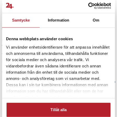
Kvalitén på den var "ok" rätt flimsig
5 år sedan
Samtycke
Information
Om
Heidi T
HT
Denna webbplats använder cookies
Bra och roligt verktyg för träning. Vikten säkerställer att du får önskad
effekt.
Vi använder enhetsidentifierare för att anpassa innehållet
och annonserna till användarna, tillhandahålla funktioner
Översatt från danska
•
Visa original
för sociala medier och analysera vår trafik. Vi
5 månader sedan
vidarebefordrar även sådana identifierare och annan
Visa fler recensioner
information från din enhet till de sociala medier och
annons- och analysföretag som vi samarbetar med.
Verified by Trustvoice
Dessa kan i sin tur kombinera informationen med annan
information som du har tillhandahållit eller som de har
PRISGARANTI
samlat in när du har använt deras tjänster.
Tillåt alla
UTFÖRSÄLJNING