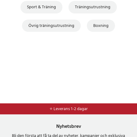
Sport & Träning
Träningsutrustning
Övrig träningsutrustning
Boxning
⭐ 365 dagars öppet köp
⭐ Leverans 1-2 dagar
Nyhetsbrev
Bli den första att få ta del av nyheter, kampanjer och exklusiva