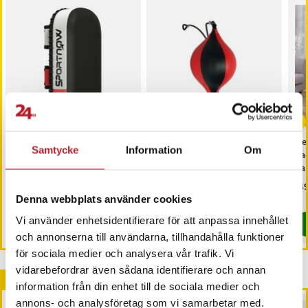
Sparkmitts / kick pads
Speedball boxning i
Neo
Samtycke
Information
Om
för kampsport / slag-
slitstarkt PU-läder
pac
och sparkkudde / Muay Thai
han
och kickboxing -
ha
Pris
469 kr
:
469 kr
Pris
159 kr
:
159 kr
Pri
149
Svart/Röd/Vit
Denna webbplats använder cookies
Just nu har vi bara 2 kvar av denna produkt
I lager, levereras inom 1-2 vardagar
Vi använder enhetsidentifierare för att anpassa innehållet
Köp
Köp
och annonserna till användarna, tillhandahålla funktioner
för sociala medier och analysera vår trafik. Vi
vidarebefordrar även sådana identifierare och annan
Andra köpte också
information från din enhet till de sociala medier och
annons- och analysföretag som vi samarbetar med.
PRESENTTIPS