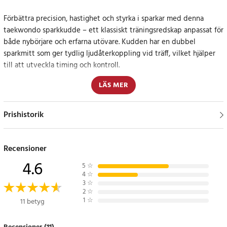
Förbättra precision, hastighet och styrka i sparkar med denna
taekwondo sparkkudde – ett klassiskt träningsredskap anpassat för
både nybörjare och erfarna utövare. Kudden har en dubbel
sparkmitt som ger tydlig ljudåterkoppling vid träff, vilket hjälper
till att utveckla timing och kontroll.
LÄS MER
Tillverkningen i slitstarkt PU-läder ger ett yttre som tål frekvent
användning och kraftfulla sparkar. Det greppvänliga handtaget gör
kudden bekväm att hålla under längre pass, samtidigt som
Prishistorik
handledsremmen säkerställer ett stabilt grepp även vid snabba
och kraftiga rörelser.
Recensioner
Denna typ av sparkmitt är särskilt användbar vid teknikträning
4.6
5
☆
inom taekwondo, men passar även utmärkt för andra
4
☆
sparkbaserade discipliner som kickboxning och karate.
3
☆
2
☆
1
☆
11 betyg
Funktionell design som möter höga krav i träningen