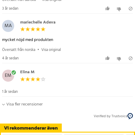
- Användning: För träning inom taekwondo, kickboxning, karate
3 år sedan
och liknande kampsporter
- Målgrupp: Passar barn, ungdomar och vuxna på alla nivåer
mariechelle Adeva
MA
Artikelnummer
:
94678
mycket nöjd med produkten
Översatt från norska
•
Visa original
4 år sedan
Elina M
EM
1 år sedan
Visa fler recensioner
Verified by Trustvoice
Vi rekommenderar även