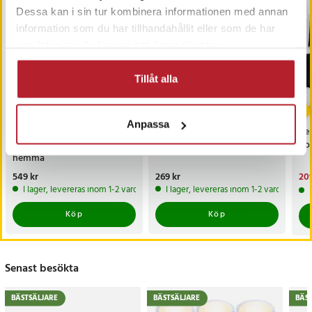
Dessa kan i sin tur kombinera informationen med annan
information som du har tillhandahållit eller som de har
samlat in när du har använt deras tjänster.
Tillåt alla
Anpassa
Balansbräda i trä – träna
Träningsplatta för
Res
balans och styrka
Armhävningar
Ko
hemma
Pris
549 kr
:
549 kr
Pris
269 kr
:
269 kr
Nu
209
209
I lager, levereras inom 1-2 vardagar
I lager, levereras inom 1-2 vardagar
Köp
Köp
Senast besökta
BÄSTSÄLJARE
BÄSTSÄLJARE
BÄS