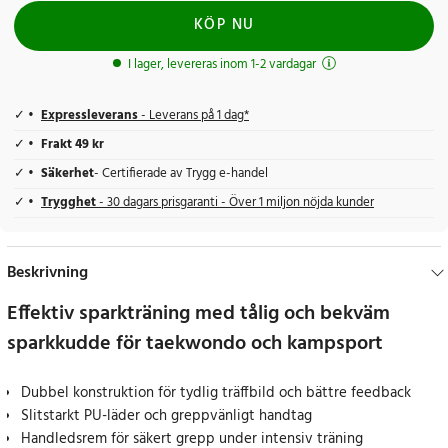
KÖP NU
I lager, levereras inom 1-2 vardagar
Expressleverans
- Leverans på 1 dag*
Frakt 49 kr
Säkerhet
- Certifierade av Trygg e-handel
Trygghet
- 30 dagars prisgaranti - Över 1 miljon nöjda kunder
Beskrivning
Effektiv sparkträning med tålig och bekväm
sparkkudde för taekwondo och kampsport
Dubbel konstruktion för tydlig träffbild och bättre feedback
Slitstarkt PU-läder och greppvänligt handtag
Handledsrem för säkert grepp under intensiv träning