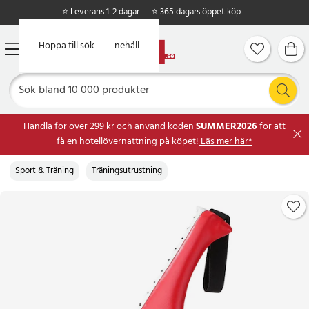
⭐ Leverans 1-2 dagar
⭐ 365 dagars öppet köp
Hoppa till huvudinnehåll
Hoppa till sök
Handla för över 299 kr och använd koden
SUMMER2026
för att
få en hotellövernattning på köpet!
Läs mer här*
Sport & Träning
Träningsutrustning