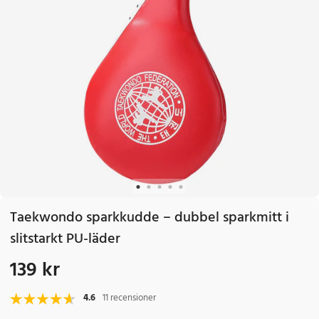
Taekwondo sparkkudde – dubbel sparkmitt i
slitstarkt PU-läder
139 kr
Pris
:
139 kr
4.6
11 recensioner