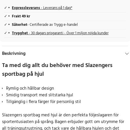
Expressleverans
- Leverans på 1 dag*
Frakt 49 kr
Säkerhet
- Certifierade av Trygg e-handel
Trygghet
- 30 dagars prisgaranti - Över 1 miljon nöjda kunder
Beskrivning
Ta med dig allt du behöver med Slazengers
sportbag på hjul
Rymlig och hållbar design
Smidig transport med slitstarka hjul
Tillgänglig i flera färger för personlig stil
Slazengers sportbag med hjul är den perfekta följeslagaren för
sportentusiasten på språng. Bagen erbjuder gott om utrymme för
all träningsutrustning, och tack vare de hållbara hjulen och det