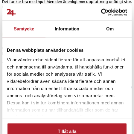
Det funkar bra med hjul! Men den är enligt min uppfattning onödigt stor.
Kunde varit i ett något mindre volym och format. Annars bra.
2 år sedan
Samtycke
Information
Om
Rickard R
RR
En fungerande bag på hjul. Men alldeles för liten, för att fungera som
Denna webbplats använder cookies
hockeybag
Vi använder enhetsidentifierare för att anpassa innehållet
1 år sedan
1
och annonserna till användarna, tillhandahålla funktioner
för sociala medier och analysera vår trafik. Vi
Visa fler recensioner
vidarebefordrar även sådana identifierare och annan
Verified by Trustvoice
information från din enhet till de sociala medier och
annons- och analysföretag som vi samarbetar med.
PRISGARANTI
Dessa kan i sin tur kombinera informationen med annan
information som du har tillhandahållit eller som de har
samlat in när du har använt deras tjänster.
UTFÖRSÄLJNING
Tillåt alla