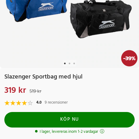
-
39
%
Slazenger Sportbag med hjul
319 kr
Nuvarande pris
:
319 kr
Tidigare pris
:
519 kr
519 kr
4.0
9 recensioner
KÖP NU
I lager, levereras inom 1-2 vardagar