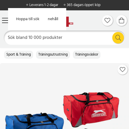
⭐ Leverans 1-2 dagar
⭐ 365 dagars öppet köp
Hoppa till huvudinnehåll
Hoppa till sök
Sport & Träning
Träningsutrustning
Träningsväskor