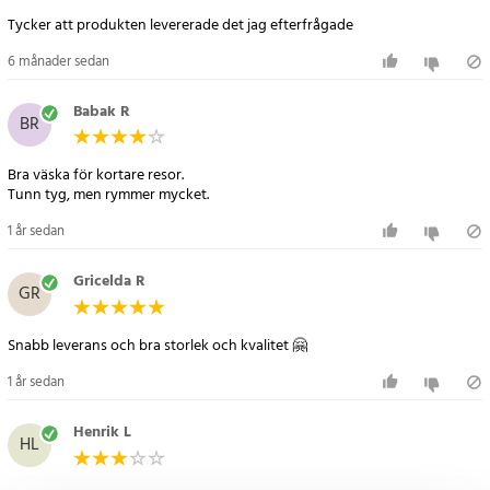
- Färger: Blå, röd, svart (skickas osorterat)
Artikelnummer
:
107844
6 månader sedan
Babak R
BR
Bra väska för kortare resor.
Tunn tyg, men rymmer mycket.
1 år sedan
Gricelda R
GR
Snabb leverans och bra storlek och kvalitet 🤗
1 år sedan
Henrik L
HL