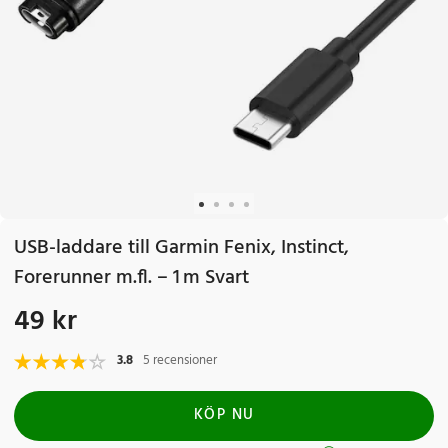
USB-laddare till Garmin Fenix, Instinct,
Forerunner m.fl. – 1 m Svart
49 kr
Pris
:
49 kr
3.8
5 recensioner
KÖP NU