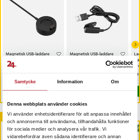
Magnetisk USB-laddare
Magnetisk USB-laddare
Lad
till Garmin Fenix, Instinct,
till Garmin Forerunner -
Gar
Forerunner m.fl. – svart
Svart
Pro
Pris
59 kr
:
59 kr
Pris
59 kr
:
59 kr
Pri
69 
I lager, levereras inom 1-2 vardagar
I lager, levereras inom 1-2 vardagar
Samtycke
Information
Om
Köp
Köp
Denna webbplats använder cookies
Vi använder enhetsidentifierare för att anpassa innehållet
Andra köpte också
och annonserna till användarna, tillhandahålla funktioner
BÄS
för sociala medier och analysera vår trafik. Vi
vidarebefordrar även sådana identifierare och annan