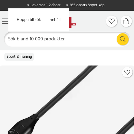
⭐ Leverans 1-2 dagar
⭐ 365 dagars öppet köp
Hoppa till huvudinnehåll
Hoppa till sök
Sport & Träning