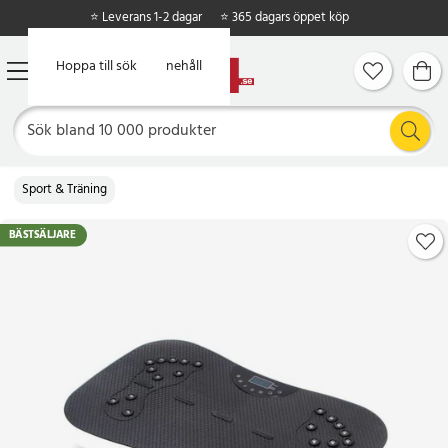
⭐ Leverans 1-2 dagar
⭐ 365 dagars öppet köp
Hoppa till huvudinnehåll
Hoppa till sök
Sport & Träning
BÄSTSÄLJARE