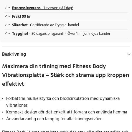
Expressleverans
- Leverans på 1 dag*
Frakt 99 kr
Säkerhet
- Certifierade av Trygg e-handel
Trygghet
- 30 dagars prisgaranti - Över 1 miljon nöjda kunder
Beskrivning
Maximera din träning med Fitness Body
Vibrationsplatta – Stärk och strama upp kroppen
effektivt
Förbättrar muskelstyrka och blodcirkulation med dynamiska
vibrationer
Kompakt design gör det enkelt att förvara och använda hemma
Användarvänlig och lämplig för alla träningsnivåer