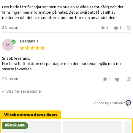
Den hade fått fler stjärnor men manualen är alldeles för dålig och det
finns ingen mer information på nätet. Det är svårt att få ut allt av
2 år sedan
5
1
Dragana J
DJ
Snabb leverans.
Har bara haft plattan ett par dagar men den har redan hjälp mot min
smärta i svanken.
2 år sedan
1
Visa fler recensioner
Verified by Trustvoice
Vi rekommenderar även
BÄSTSÄLJARE