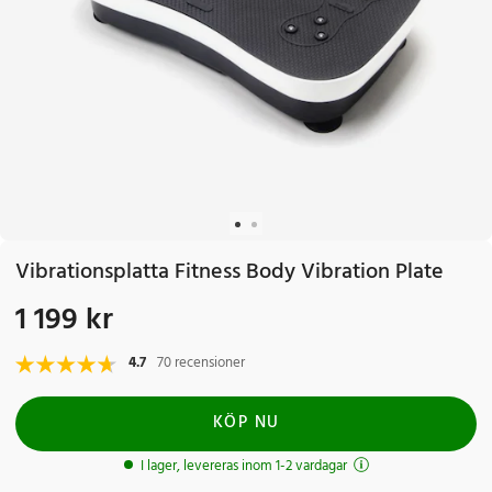
Vibrationsplatta Fitness Body Vibration Plate
1 199 kr
Pris
:
1 199 kr
4.7
70 recensioner
KÖP NU
I lager, levereras inom 1-2 vardagar