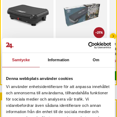
-
21
%
Vibrationsplatta med
Step up bräda med 2
Fi
LCD-display 44cm - Svart
justerbara höjder
Vib
Vi
Samtycke
Information
Om
Pris
999 kr
:
999 kr
Nuvarande pris
329 kr
:
Nu
1 5
419 kr
329 kr
Tidigare pris
:
419 kr
1 5
I lager, levereras inom 1-2 vardagar
I lager, levereras inom 1-2 vardagar
Köp
Köp
Denna webbplats använder cookies
Vi använder enhetsidentifierare för att anpassa innehållet
Artikelnummer
:
73554
och annonserna till användarna, tillhandahålla funktioner
Andra köpte också
för sociala medier och analysera vår trafik. Vi
vidarebefordrar även sådana identifierare och annan
information från din enhet till de sociala medier och