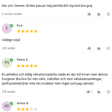
- Strömförsörjning: 220-240 V
Har ont i benen så den passar mej perfekt.Ett mycket bra grej
- Maximal belastning: 120 kg
3 veckor sedan
- Mått: 53 x 32 x 12 cm
- Vikt: 9,36 kg
Eva
E
Försiktighetstext
- Gravida och personer med specifika hälsotillstånd eller implantat
Väldigt nöjd
bör undvika vibrationsplattor.
2 år sedan
- Individer med nyliga skador, operationer, neurologiska tillstånd
eller osteoporos bör rådgöra med läkare före användning.
Petra S
PS
En jättebra och billig vibrationsplatta. Hade en dyr 4d innan men denna
fungerar lika bra för min värk, celluliter och mot vätskeansamlingar,
lymfsystemet.(Har inte microvibbar men inget som jag saknar)
2 år sedan
1
Anna D
AD