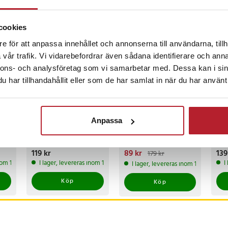
 Ja
: Ja
ckså
cookies
e för att anpassa innehållet och annonserna till användarna, tillh
8
vår trafik. Vi vidarebefordrar även sådana identifierare och anna
nnons- och analysföretag som vi samarbetar med. Dessa kan i sin
har tillhandahållit eller som de har samlat in när du har använt 
-
50
%
Broddar /
Fitnessbollar i 3
Han
Anpassa
Halkskydd Storlek
storlekar – 18, 22
jus
35-40
och 25 cm för balans
och 
och bålträning
Pris
119 kr
:
119 kr
Nuvarande pris
89 kr
:
Pri
139
179 kr
89 kr
Tidigare pris
:
inom 1-2 vardagar
I lager, levereras inom 1-2 vardagar
I
I lager, levereras inom 1-2 vardagar
179 kr
Köp
Köp