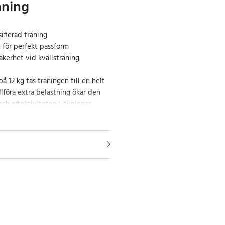
nning
sifierad träning
 för perfekt passform
säkerhet vid kvällsträning
 12 kg tas träningen till en helt
llföra extra belastning ökar den
h effektiviteten i övningar,
ultat inom fettförbränning,
 kondition. Perfekt för allt från
ning till promenader,
fit.
terialet gör västen bekväm att
ningspass. Tack vare de förstärkta
ggrant fördelade fyllningen
utan att skava eller orsaka obehag.
 på baksidan ger möjlighet att