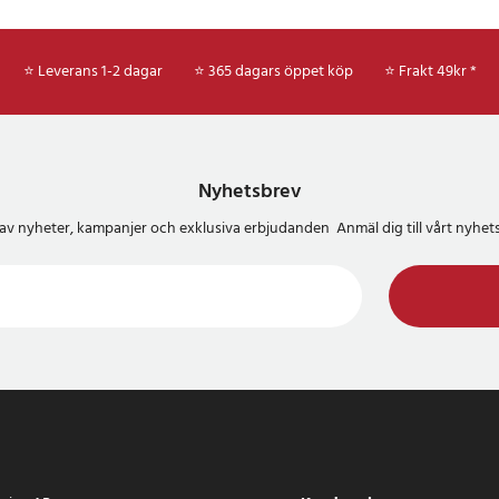
⭐ Leverans 1-2 dagar
⭐ 365 dagars öppet köp
⭐
Frakt 49kr *
Nyhetsbrev
del av nyheter, kampanjer och exklusiva erbjudanden Anmäl dig till vårt nyh