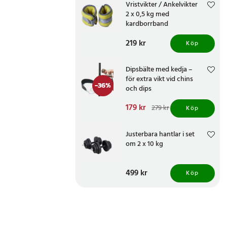
Vristvikter / Ankelvikter
2 x 0,5 kg med
kardborrband
Pris
219 kr
:
219 kr
Köp
Dipsbälte med kedja –
för extra vikt vid chins
-
36
%
och dips
Nuvarande pris
179 kr
:
279 kr
Köp
179 kr
Tidigare pris
:
279 kr
Justerbara hantlar i set
om 2 x 10 kg
Pris
499 kr
:
499 kr
Köp