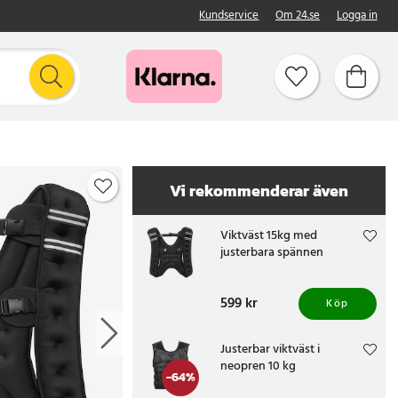
Kundservice
Om 24.se
Logga in
Vi rekommenderar även
Viktväst 15kg med
justerbara spännen
Pris
599 kr
:
599 kr
Köp
Justerbar viktväst i
neopren 10 kg
-
64
%