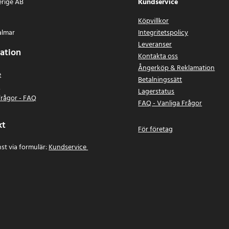
erige AB
Kundservice
Köpvillkor
almar
Integritetspolicy
Leveranser
ation
Kontakta oss
Ångerköp & Reklamation
e
Betalningssätt
n
Lagerstatus
frågor - FAQ
FAQ - Vanliga Frågor
kt
För företag
st via formulär:
Kundservice