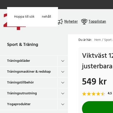
Hoppa till huvudinnehåll
Hoppa till sök
Meny
Nyheter
Topplistan
Du är här:
Hem
Sport 
Sport & Träning
Viktväst 
Träningskläder
justerbar
Träningsmaskiner & redskap
549 kr
Pris
:
549 kr
Träningstillbehör
Träningsutrustning
4.5
Yogaprodukter