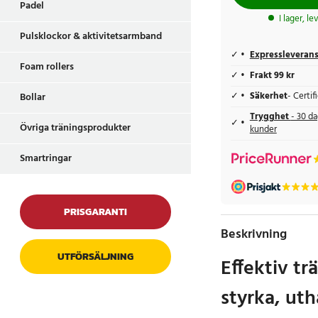
Padel
I lager, l
Pulsklockor & aktivitetsarmband
Expressleveran
Foam rollers
Frakt 99 kr
Säkerhet
- Certi
Bollar
Trygghet
- 30 da
Övriga träningsprodukter
kunder
Smartringar
PRISGARANTI
Beskrivning
UTFÖRSÄLJNING
Effektiv tr
styrka, uth