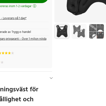
evereras inom 1-2 vardagar
s
- Leverans på 1 dag*
fierade av Trygg e-handel
gars prisgaranti - Över 1 miljon nöjda
äningsväst för
ållighet och