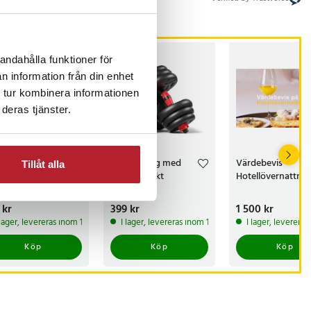
andahålla funktioner för
n information från din enhet
 tur kombinera informationen
deras tjänster.
dtränare med
Hantel 15 kg med
Värdebevis
Tillåt alla
terbar styrka
ergonomiskt
Hotellövernattnin
digital display
grepp
s
 kr
:
139 kr
Pris
399 kr
:
399 kr
Pris
1 500 kr
:
1 500 kr
 lager, levereras inom 1-2 vardagar
I lager, levereras inom 1-2 vardagar
I lager, leverera
Köp
Köp
Köp