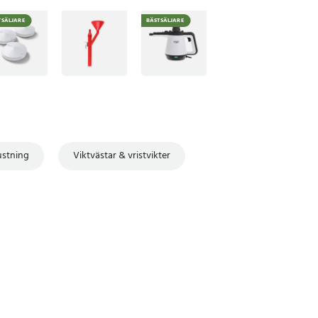
TSÄLJARE
BÄSTSÄLJARE
ustning
Viktvästar & vristvikter