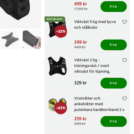
Nuvarande pris
499 kr
:
Köp
499 kr
Tidigare pris
:
1 389 kr
1 389 kr
BÄSTSÄLJARE
Viktväst 5 kg med lycra
och stålkulor
-
22
%
Nuvarande pris
349 kr
:
Köp
349 kr
Tidigare pris
:
449 kr
449 kr
Viktväst 3 kg -
träningsväst / svart
viktväst för löpning,
powerwalk och
Pris
329 kr
:
329 kr
styrketräning
Köp
Vristvikter och
ankelvikter med
-
42
%
justerbara kardborrband 2 x
2 kg
Nuvarande pris
259 kr
:
Köp
259 kr
Tidigare pris
:
449 kr
449 kr