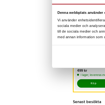
- Justerbara spännen:
- Extra ficka för vikter
Andra köpte o
- Reflexdetaljer: Ja
Denna webbplats använder 
BÄSTSÄLJARE
Vi använder enhetsidentifierar
Artikelnummer
:
12317
sociala medier och analysera 
till de sociala medier och a
med annan information som du 
Viktväst 10kg
Pris
499 kr
:
499 kr
I lager, levereras 
Köp
Senast besökta