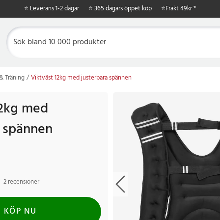
⭐ Leverans 1-2 dagar
⭐ 365 dagars öppet köp
⭐
Frakt 49kr *
& Träning
Viktväst 12kg med justerbara spännen
12kg med
a spännen
2 recensioner
KÖP NU