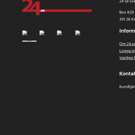
24 se Sv
Box 829
391 28 K
Inform
Om 24.s
Logga i
Vanliga 
Konta
Kundtjän