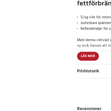
fettförbrä
12 kg vikt för inten
Justerbara spännen
Reflexdetaljer för 
Med denna viktväst på
ny nivå. Genom att ti
både metabolismen oc
LÄS MER
vilket ger bättre res
muskeluppbyggnad och
styrketräning och löp
Prishistorik
trappträning och cross
Det mjuka neoprenma
bära under längre trä
sömmarna och den no
sitter vikten stabilt 
Recensioner
En praktisk meshficka