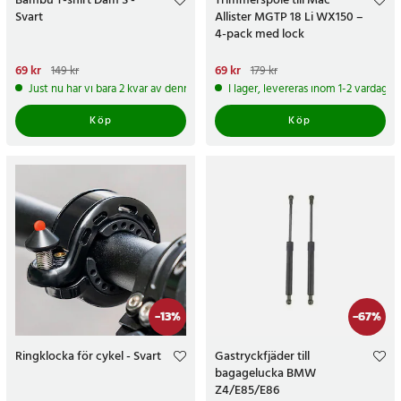
Bambu T-shirt Dam S -
Trimmerspole till Mac
Svart
Allister MGTP 18 Li WX150 –
4-pack med lock
Nuvarande pris
69 kr
:
69 kr
Tidigare
Nuvarande pris
69 kr
:
69 kr
Tidigare
149 kr
179 kr
pris
:
149 kr
pris
:
179 kr
Just nu har vi bara 2 kvar av denna produkt
I lager, levereras inom 1-2 vardagar
Köp
Köp
-
13
%
-
67
%
Ringklocka för cykel - Svart
Gastryckfjäder till
bagagelucka BMW
Z4/E85/E86