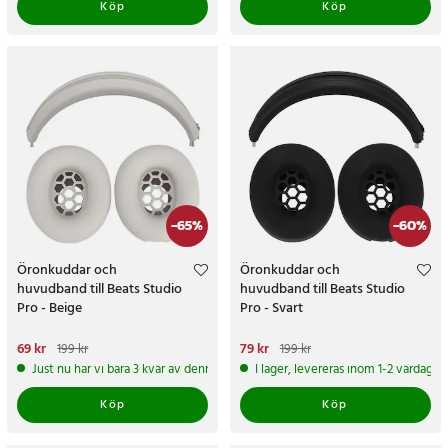
Köp
Köp
-
65
%
-
60
%
Öronkuddar och
Öronkuddar och
huvudband till Beats Studio
huvudband till Beats Studio
Pro - Beige
Pro - Svart
Nuvarande pris
69 kr
:
69 kr
Tidigare
Nuvarande pris
79 kr
:
79 kr
Tidigare
199 kr
199 kr
pris
:
199 kr
pris
:
199 kr
Just nu har vi bara 3 kvar av denna produkt
I lager, levereras inom 1-2 vardagar
Köp
Köp