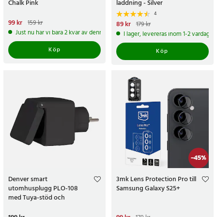
Chalk Pink
laddning - Silver
4
Nuvarande pris
99 kr
:
99 kr
Tidigare
159 kr
Nuvarande pris
89 kr
:
89 kr
Tidigare
179 kr
pris
:
159 kr
pris
:
179 kr
Just nu har vi bara 2 kvar av denna produkt
I lager, levereras inom 1-2 vardagar
Köp
Köp
-
45
%
Denver smart
3mk Lens Protection Pro till
utomhusplugg PLO-108
Samsung Galaxy S25+
med Tuya-stöd och
röststyrning via Google
Assistant/Alexa