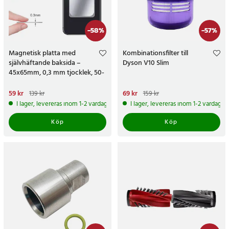
-
58
%
-
57
%
Magnetisk platta med
Kombinationsfilter till
självhäftande baksida –
Dyson V10 Slim
45x65mm, 0,3 mm tjocklek, 50-
pack
Nuvarande pris
59 kr
:
59 kr
Tidigare
Nuvarande pris
69 kr
:
69 kr
Tidigare
139 kr
159 kr
pris
:
139 kr
pris
:
159 kr
I lager, levereras inom 1-2 vardagar
I lager, levereras inom 1-2 vardagar
Köp
Köp