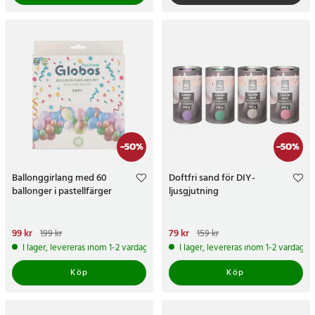
-
50
%
-
50
%
Ballonggirlang med 60
Doftfri sand för DIY-
ballonger i pastellfärger
ljusgjutning
Nuvarande pris
99 kr
:
99 kr
Tidigare
Nuvarande pris
79 kr
:
79 kr
Tidigare
199 kr
159 kr
pris
:
199 kr
pris
:
159 kr
I lager, levereras inom 1-2 vardagar
I lager, levereras inom 1-2 vardagar
Köp
Köp