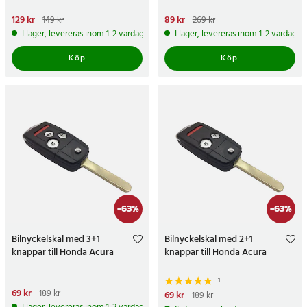
Nuvarande pris
129 kr
:
129 kr
Tidigare
Nuvarande pris
89 kr
:
89 kr
Tidigare
149 kr
269 kr
pris
:
149 kr
pris
:
269 kr
I lager, levereras inom 1-2 vardagar
I lager, levereras inom 1-2 vardagar
Köp
Köp
-
63
%
-
63
%
Bilnyckelskal med 3+1
Bilnyckelskal med 2+1
knappar till Honda Acura
knappar till Honda Acura
1
Nuvarande pris
69 kr
:
69 kr
Tidigare
189 kr
Nuvarande pris
69 kr
:
69 kr
Tidigare
189 kr
pris
:
189 kr
pris
:
189 kr