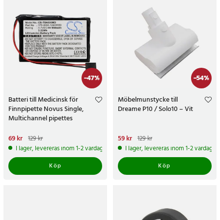
-
47
%
-
54
%
Batteri till Medicinsk för
Möbelmunstycke till
Finnpipette Novus Single,
Dreame P10 / Solo10 – Vit
Multichannel pipettes
Nuvarande pris
69 kr
:
69 kr
Tidigare
Nuvarande pris
59 kr
:
59 kr
Tidigare
129 kr
129 kr
pris
:
129 kr
pris
:
129 kr
I lager, levereras inom 1-2 vardagar
I lager, levereras inom 1-2 vardagar
Köp
Köp