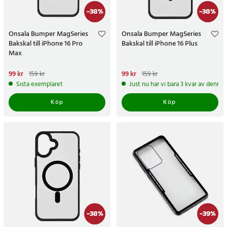
-
38
%
-
38
%
Onsala Bumper MagSeries
Onsala Bumper MagSeries
Bakskal till iPhone 16 Pro
Bakskal till iPhone 16 Plus
Max
Nuvarande pris
99 kr
:
99 kr
Tidigare
Nuvarande pris
99 kr
:
99 kr
Tidigare
159 kr
159 kr
pris
:
159 kr
pris
:
159 kr
Sista exemplaret
Just nu har vi bara 3 kvar av denna
Köp
Köp
-
38
%
-
39
%