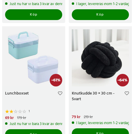
pris
:
189 kr
pris
:
239 kr
Just nu har vi bara 3 kvar av denna produkt
I lager, levereras inom 1-2 vardagar
Köp
Köp
-
61
%
-
64
%
Lunchboxset
Knutkudde 30 × 30 cm -
Svart
1
Nuvarande pris
79 kr
:
79 kr
Tidigare
219 kr
Nuvarande pris
69 kr
:
69 kr
Tidigare
179 kr
pris
:
219 kr
pris
:
179 kr
I lager, levereras inom 1-2 vardagar
Just nu har vi bara 3 kvar av denna produkt
Köp