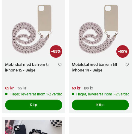
-
65
%
-
65
%
Mobilskal med bärrem till
Mobilskal med bärrem till
iPhone 15 - Beige
iPhone 14 - Beige
Nuvarande pris
69 kr
:
69 kr
Tidigare
Nuvarande pris
69 kr
:
69 kr
Tidigare
199 kr
199 kr
pris
:
199 kr
pris
:
199 kr
I lager, levereras inom 1-2 vardagar
I lager, levereras inom 1-2 vardagar
Köp
Köp