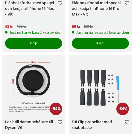
Plånboksfodral med spegel
Plånboksfodral med spegel
och kedja till iPhone 16 Plus
och kedja till iPhone 16 Pro
- Vit
Max - Vit
Nuvarande pris
69 kr
:
69 kr
Tidigare
Nuvarande pris
69 kr
:
69 kr
Tidigare
169 kr
169 kr
pris
:
169 kr
pris
:
169 kr
Just nu har vi bara 2 kvar av denna produkt
Just nu har vi bara 2 kvar av denna
Köp
Köp
-
54
%
-
54
%
Lock till dammbehållare till
DJI Flip propellrar med
Dyson V6
snabbfäste