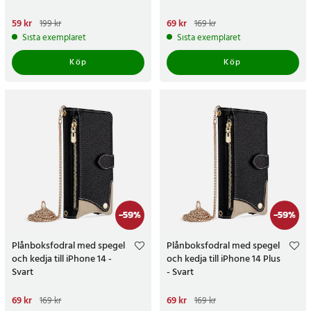
Nuvarande pris
59 kr
:
59 kr
Tidigare
Nuvarande pris
69 kr
:
69 kr
Tidigare
199 kr
169 kr
pris
:
199 kr
pris
:
169 kr
Sista exemplaret
Sista exemplaret
Köp
Köp
-
59
%
-
59
%
Plånboksfodral med spegel
Plånboksfodral med spegel
och kedja till iPhone 14 -
och kedja till iPhone 14 Plus
Svart
- Svart
Nuvarande pris
69 kr
:
69 kr
Tidigare
Nuvarande pris
69 kr
:
69 kr
Tidigare
169 kr
169 kr
pris
:
169 kr
pris
:
169 kr