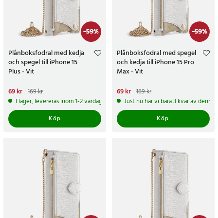
-
59
%
-
59
%
Plånboksfodral med kedja
Plånboksfodral med spegel
och spegel till iPhone 15
och kedja till iPhone 15 Pro
Plus - Vit
Max - Vit
Nuvarande pris
69 kr
:
69 kr
Tidigare
Nuvarande pris
69 kr
:
69 kr
Tidigare
169 kr
169 kr
pris
:
169 kr
pris
:
169 kr
I lager, levereras inom 1-2 vardagar
Just nu har vi bara 3 kvar av denna
Köp
Köp