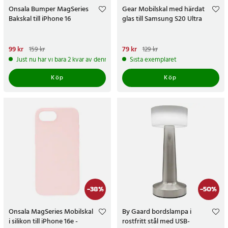
Onsala Bumper MagSeries
Gear Mobilskal med härdat
Bakskal till iPhone 16
glas till Samsung S20 Ultra
Nuvarande pris
99 kr
:
99 kr
Tidigare
Nuvarande pris
79 kr
:
79 kr
Tidigare
159 kr
129 kr
pris
:
159 kr
pris
:
129 kr
Just nu har vi bara 2 kvar av denna produkt
Sista exemplaret
Köp
Köp
-
38
%
-
50
%
Onsala MagSeries Mobilskal
By Gaard bordslampa i
i silikon till iPhone 16e -
rostfritt stål med USB-