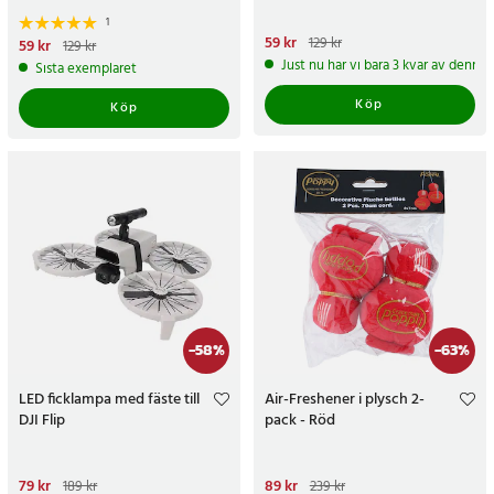
1
Nuvarande pris
59 kr
:
59 kr
Tidigare
129 kr
Nuvarande pris
59 kr
:
59 kr
Tidigare
129 kr
pris
:
129 kr
pris
:
129 kr
Just nu har vi bara 3 kvar av denna
Sista exemplaret
Köp
Köp
-
58
%
-
63
%
LED ficklampa med fäste till
Air-Freshener i plysch 2-
DJI Flip
pack - Röd
Nuvarande pris
79 kr
:
79 kr
Tidigare
Nuvarande pris
89 kr
:
89 kr
Tidigare
189 kr
239 kr