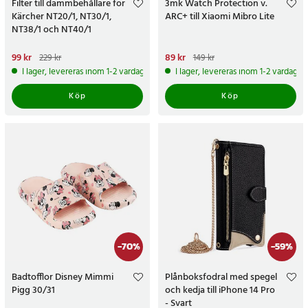
Filter till dammbehållare för
3mk Watch Protection v.
Kärcher NT20/1, NT30/1,
ARC+ till Xiaomi Mibro Lite
NT38/1 och NT40/1
Nuvarande pris
99 kr
:
99 kr
Tidigare
Nuvarande pris
89 kr
:
89 kr
Tidigare
229 kr
149 kr
pris
:
229 kr
pris
:
149 kr
I lager, levereras inom 1-2 vardagar
I lager, levereras inom 1-2 vardagar
Köp
Köp
-
70
%
-
59
%
Badtofflor Disney Mimmi
Plånboksfodral med spegel
Pigg 30/31
och kedja till iPhone 14 Pro
- Svart