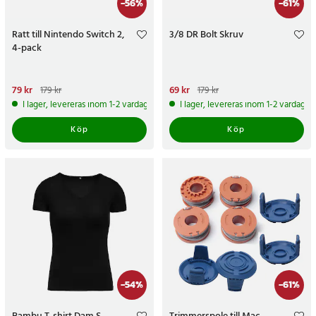
-
56
%
-
61
%
Ratt till Nintendo Switch 2,
3/8 DR Bolt Skruv
4-pack
Nuvarande pris
79 kr
:
79 kr
Tidigare
Nuvarande pris
69 kr
:
69 kr
Tidigare
179 kr
179 kr
pris
:
179 kr
pris
:
179 kr
I lager, levereras inom 1-2 vardagar
I lager, levereras inom 1-2 vardagar
Köp
Köp
-
54
%
-
61
%