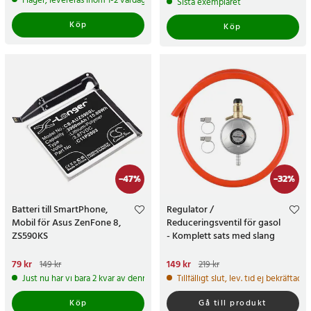
I lager, levereras inom 1-2 vardagar
Sista exemplaret
Köp
Köp
-
47
%
-
32
%
Batteri till SmartPhone,
Regulator /
Mobil för Asus ZenFone 8,
Reduceringsventil för gasol
ZS590KS
- Komplett sats med slang
Nuvarande pris
79 kr
:
79 kr
Tidigare
Nuvarande pris
149 kr
:
149 kr
Tidigare
149 kr
219 kr
pris
:
149 kr
pris
:
219 kr
Just nu har vi bara 2 kvar av denna produkt
Tillfälligt slut, lev. tid ej bekräftad.
Köp
Gå till produkt