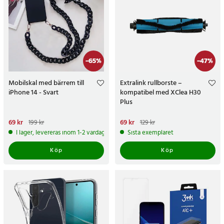
-
65
%
-
47
%
Mobilskal med bärrem till
Extralink rullborste –
iPhone 14 - Svart
kompatibel med XClea H30
Plus
Nuvarande pris
69 kr
:
69 kr
Tidigare
Nuvarande pris
69 kr
:
69 kr
Tidigare
199 kr
129 kr
pris
:
199 kr
pris
:
129 kr
I lager, levereras inom 1-2 vardagar
Sista exemplaret
Köp
Köp