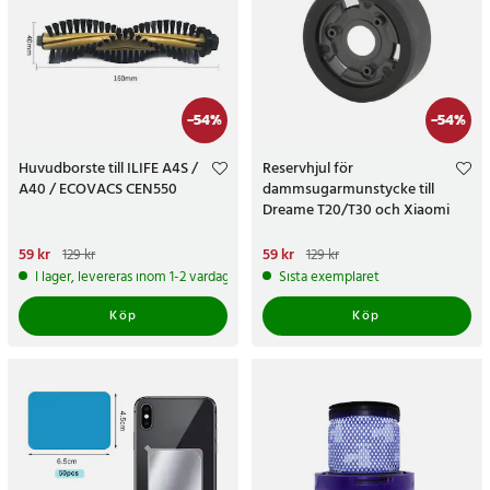
-
54
%
-
54
%
Huvudborste till ILIFE A4S /
Reservhjul för
A40 / ECOVACS CEN550
dammsugarmunstycke till
Dreame T20/T30 och Xiaomi
G10/G20
Nuvarande pris
59 kr
:
59 kr
Tidigare
Nuvarande pris
59 kr
:
59 kr
Tidigare
129 kr
129 kr
pris
:
129 kr
pris
:
129 kr
I lager, levereras inom 1-2 vardagar
Sista exemplaret
Köp
Köp