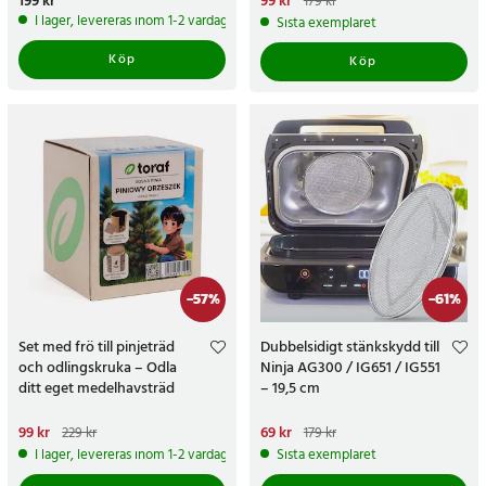
Pris
199 kr
:
199 kr
Nuvarande pris
99 kr
:
99 kr
Tidigare
179 kr
pris
:
179 kr
I lager, levereras inom 1-2 vardagar
Sista exemplaret
Köp
Köp
-
57
%
-
61
%
Set med frö till pinjeträd
Dubbelsidigt stänkskydd till
och odlingskruka – Odla
Ninja AG300 / IG651 / IG551
ditt eget medelhavsträd
– 19,5 cm
Nuvarande pris
99 kr
:
99 kr
Tidigare
Nuvarande pris
69 kr
:
69 kr
Tidigare
229 kr
179 kr
pris
:
229 kr
pris
:
179 kr
I lager, levereras inom 1-2 vardagar
Sista exemplaret