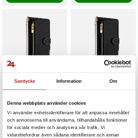
-
59
%
-
59
%
Plånboksfodral med spegel
Plånboksfodral med spegel
Samtycke
Information
Om
och kedja till iPhone 16 -
och kedja till iPhone 16 Pro -
Svart
Svart
Nuvarande pris
69 kr
:
69 kr
Tidigare
Nuvarande pris
69 kr
:
69 kr
Tidigare
169 kr
169 kr
Denna webbplats använder cookies
pris
:
169 kr
pris
:
169 kr
I lager, levereras inom 1-2 vardagar
I lager, levereras inom 1-2 vardagar
Vi använder enhetsidentifierare för att anpassa innehållet
Köp
Köp
och annonserna till användarna, tillhandahålla funktioner
för sociala medier och analysera vår trafik. Vi
vidarebefordrar även sådana identifierare och annan