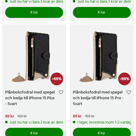
Just nu har vi bara 3 kvar av denna produkt
Just nu har vi bara 3 kvar av denna
Köp
Köp
-
59
%
-
59
%
Plånboksfodral med spegel
Plånboksfodral med spegel
och kedja till iPhone 15 Plus
och kedja till iPhone 15 Pro -
- Svart
Svart
Nuvarande pris
69 kr
:
69 kr
Tidigare
Nuvarande pris
69 kr
:
69 kr
Tidigare
169 kr
169 kr
pris
:
169 kr
pris
:
169 kr
Just nu har vi bara 2 kvar av denna produkt
I lager, levereras inom 1-2 vardagar
Köp
Köp