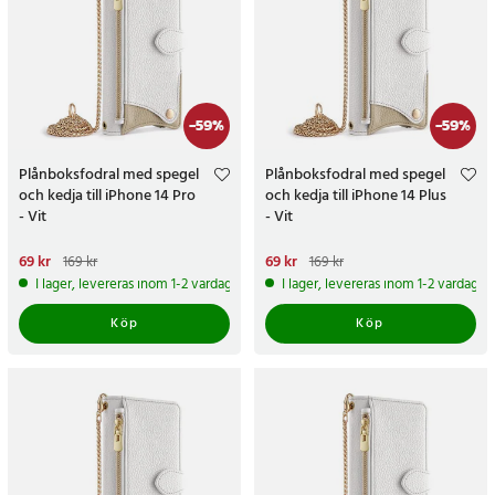
-
59
%
-
59
%
Plånboksfodral med spegel
Plånboksfodral med spegel
och kedja till iPhone 14 Pro
och kedja till iPhone 14 Plus
- Vit
- Vit
Nuvarande pris
69 kr
:
69 kr
Tidigare
Nuvarande pris
69 kr
:
69 kr
Tidigare
169 kr
169 kr
pris
:
169 kr
pris
:
169 kr
I lager, levereras inom 1-2 vardagar
I lager, levereras inom 1-2 vardagar
Köp
Köp