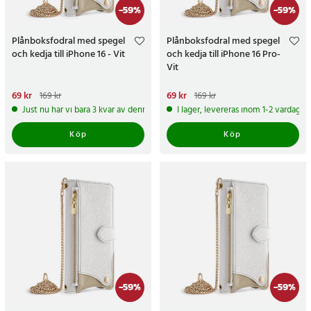
-
59
%
-
59
%
Plånboksfodral med spegel
Plånboksfodral med spegel
och kedja till iPhone 16 - Vit
och kedja till iPhone 16 Pro-
Vit
Nuvarande pris
69 kr
:
69 kr
Tidigare
Nuvarande pris
69 kr
:
69 kr
Tidigare
169 kr
169 kr
pris
:
169 kr
pris
:
169 kr
Just nu har vi bara 3 kvar av denna produkt
I lager, levereras inom 1-2 vardagar
Köp
Köp
-
59
%
-
59
%