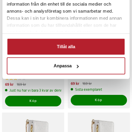
information från din enhet till de sociala medier och
annons- och analysföretag som vi samarbetar med.
Dessa kan i sin tur kombinera informationen med annan
information som du har tillhandahållit eller som de har
samlat in när du har använt deras tjänster.
Tillåt alla
-
59
%
-
59
%
Plånboksfodral med kedja
Plånboksfodral med spegel
och spegel till iPhone 16 Pro
och kedja till iPhone 14 Pro
Anpassa
Max - Svart
Max - Vit
1
Nuvarande pris
69 kr
:
69 kr
Tidigare
169 kr
Nuvarande pris
69 kr
:
69 kr
Tidigare
169 kr
pris
:
169 kr
pris
:
169 kr
Sista exemplaret
Just nu har vi bara 3 kvar av denna produkt
Köp
Köp