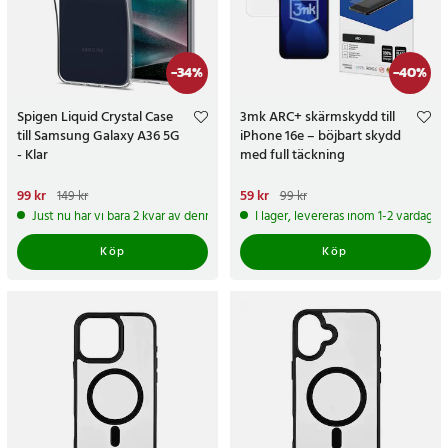
-
34
%
-
40
%
Spigen Liquid Crystal Case
3mk ARC+ skärmskydd till
till Samsung Galaxy A36 5G
iPhone 16e – böjbart skydd
- Klar
med full täckning
Nuvarande pris
99 kr
:
99 kr
Tidigare
Nuvarande pris
59 kr
:
59 kr
Tidigare
149 kr
99 kr
pris
:
149 kr
pris
:
99 kr
Just nu har vi bara 2 kvar av denna produkt
I lager, levereras inom 1-2 vardagar
Köp
Köp