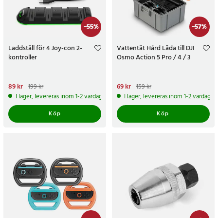
-
55
%
-
57
%
Laddställ för 4 Joy-con 2-
Vattentät Hård Låda till DJI
kontroller
Osmo Action 5 Pro / 4 / 3
Nuvarande pris
89 kr
:
89 kr
Tidigare
Nuvarande pris
69 kr
:
69 kr
Tidigare
199 kr
159 kr
pris
:
199 kr
pris
:
159 kr
I lager, levereras inom 1-2 vardagar
I lager, levereras inom 1-2 vardagar
Köp
Köp