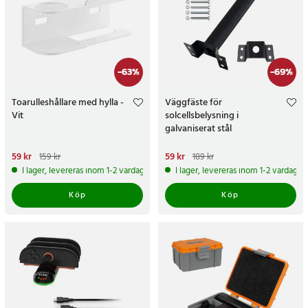
-
63
%
-
69
%
Toarulleshållare med hylla -
Väggfäste för
Vit
solcellsbelysning i
galvaniserat stål
Nuvarande pris
59 kr
:
59 kr
Tidigare
Nuvarande pris
59 kr
:
59 kr
Tidigare
159 kr
189 kr
pris
:
159 kr
pris
:
189 kr
I lager, levereras inom 1-2 vardagar
I lager, levereras inom 1-2 vardagar
Köp
Köp