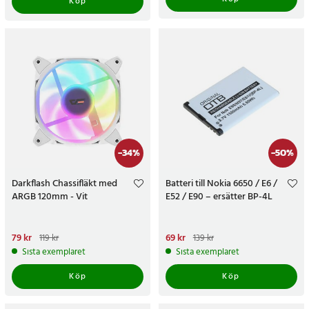
Köp
-
34
%
-
50
%
Darkflash Chassifläkt med
Batteri till Nokia 6650 / E6 /
ARGB 120mm - Vit
E52 / E90 – ersätter BP-4L
Nuvarande pris
79 kr
:
79 kr
Tidigare
Nuvarande pris
69 kr
:
69 kr
Tidigare
119 kr
139 kr
pris
:
119 kr
pris
:
139 kr
Sista exemplaret
Sista exemplaret
Köp
Köp