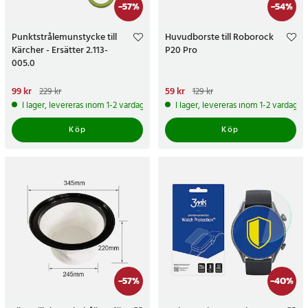
-
57
%
-
54
%
Punktstrålemunstycke till
Huvudborste till Roborock
Kärcher - Ersätter 2.113-
P20 Pro
005.0
Nuvarande pris
99 kr
:
99 kr
Tidigare
Nuvarande pris
59 kr
:
59 kr
Tidigare
229 kr
129 kr
pris
:
229 kr
pris
:
129 kr
I lager, levereras inom 1-2 vardagar
I lager, levereras inom 1-2 vardagar
Köp
Köp
-
57
%
-
40
%