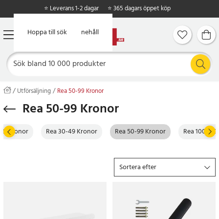
⭐ Leverans 1-2 dagar
⭐ 365 dagars öppet köp
Hoppa till huvudinnehåll
Hoppa till sök
Utförsäljning
Rea 50-99 Kronor
Rea 50-99 Kronor
-29 Kronor
Rea 30-49 Kronor
Rea 50-99 Kronor
Rea 100-199
Sortera efter