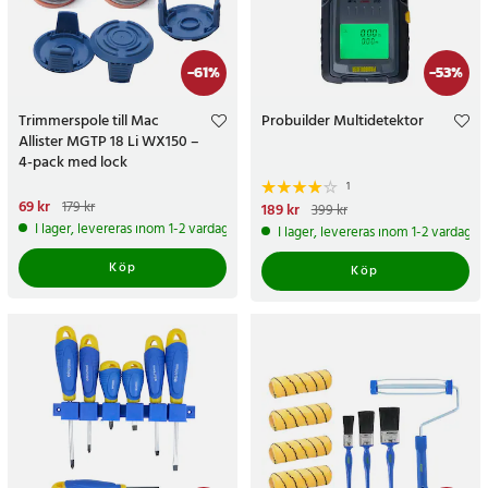
-
61
%
-
53
%
Trimmerspole till Mac
Probuilder Multidetektor
Allister MGTP 18 Li WX150 –
4-pack med lock
1
Nuvarande pris
69 kr
:
69 kr
Tidigare
179 kr
Nuvarande pris
189 kr
:
189 kr
Tidigare
399 kr
pris
:
179 kr
pris
:
399 kr
I lager, levereras inom 1-2 vardagar
I lager, levereras inom 1-2 vardagar
Köp
Köp