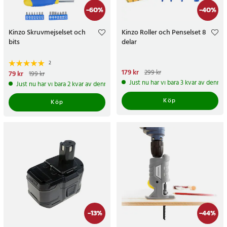
-
60
%
-
40
%
Kinzo Skruvmejselset och
Kinzo Roller och Penselset 8
bits
delar
2
Nuvarande pris
179 kr
:
179 kr
Tidigare
299 kr
Nuvarande pris
79 kr
:
79 kr
Tidigare
199 kr
pris
:
299 kr
pris
:
199 kr
Just nu har vi bara 3 kvar av denna
Just nu har vi bara 2 kvar av denna produkt
Köp
Köp
-
13
%
-
44
%