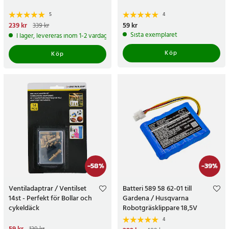
5
4
Nuvarande pris
239 kr
:
239 kr
Tidigare
Pris
59 kr
:
59 kr
339 kr
pris
:
339 kr
Sista exemplaret
I lager, levereras inom 1-2 vardagar
Köp
Köp
-
58
%
-
39
%
Ventiladaptrar / Ventilset
Batteri 589 58 62-01 till
14st - Perfekt för Bollar och
Gardena / Husqvarna
cykeldäck
Robotgräsklippare 18,5V
2600mAh
4