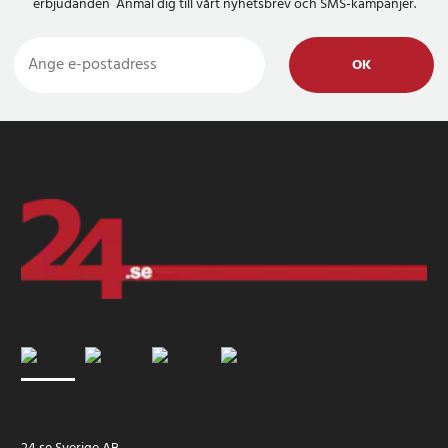
erbjudanden Anmäl dig till vårt nyhetsbrev och SMS-kampanjer.
OK