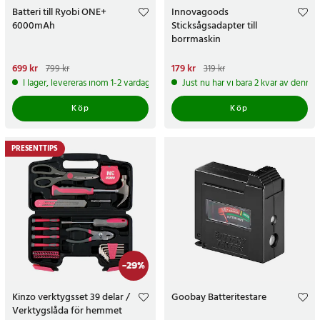
Batteri till Ryobi ONE+
Innovagoods
6000mAh
Sticksågsadapter till
borrmaskin
Nuvarande pris
699 kr
:
699 kr
Tidigare
Nuvarande pris
179 kr
:
179 kr
Tidigare
799 kr
319 kr
pris
:
799 kr
pris
:
319 kr
I lager, levereras inom 1-2 vardagar
Just nu har vi bara 2 kvar av denna
Köp
Köp
PRESENTTIPS
-
29
%
Kinzo verktygsset 39 delar /
Goobay Batteritestare
Verktygslåda för hemmet