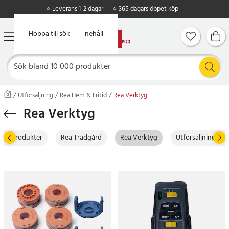
⭐ Leverans 1-2 dagar
⭐ 365 dagars öppet köp
Hoppa till huvudinnehåll
Hoppa till sök
Utförsäljning
Rea Hem & Fritid
Rea Verktyg
Rea Verktyg
Köksprodukter
Rea Trädgård
Rea Verktyg
Utförsäljning So