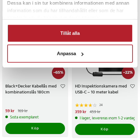
Dessa kan i sin tur kombinera informationen med annan
Köp
Köp
information som du har tillhandahållit eller som de har
samlat in när du har använt deras tjänster.
Tillåt alla
Anpassa
-
65
%
-
22
%
Black+Decker Kabellås med
HD Inspektionskamera med
kombinationslås 180cm
USB-C – 10 meter kabel
24
Nuvarande pris
59 kr
:
59 kr
Tidigare
169 kr
Nuvarande pris
359 kr
:
359 kr
Tidigare
459 kr
pris
:
169 kr
pris
:
459 kr
Sista exemplaret
I lager, levereras inom 1-2 vardagar
Köp
Köp