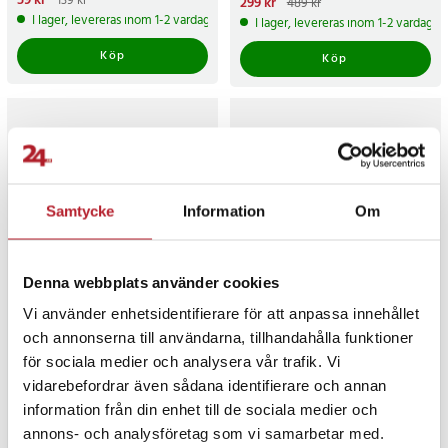
Nuvarande pris
59 kr
:
59 kr
Tidigare
139 kr
Nuvarande pris
299 kr
:
299 kr
Tidigare
489 kr
pris
:
139 kr
pris
:
489 kr
I lager, levereras inom 1-2 vardagar
I lager, levereras inom 1-2 vardagar
Köp
Köp
Samtycke
Information
Om
-
39
%
Denna webbplats använder cookies
Vi använder enhetsidentifierare för att anpassa innehållet
Samlingsstycke till slang T
4-Pack Möbellyftare /
och annonserna till användarna, tillhandahålla funktioner
32/38mm
Möbelflyttare /
Transportplattor med
för sociala medier och analysera vår trafik. Vi
lyfthandtag – bär upp till 600
3
26
vidarebefordrar även sådana identifierare och annan
kg
Pris
119 kr
:
119 kr
Nuvarande pris
159 kr
:
159 kr
Tidigare
259 kr
information från din enhet till de sociala medier och
pris
:
259 kr
I lager, levereras inom 1-2 vardagar
I lager, levereras inom 1-2 vardagar
annons- och analysföretag som vi samarbetar med.