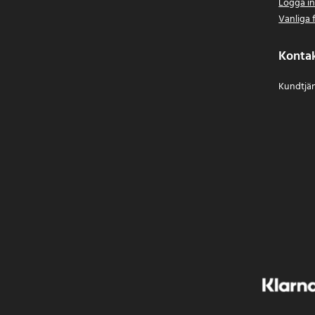
Logga i
Vanliga 
Konta
Kundtjän