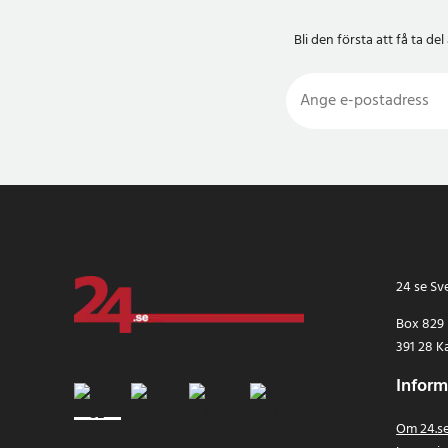
mobilhållare install
säker användning av 
Bli den första att få ta 
Specifikation
- Passar BMW 1-serie
årsmodeller 2012–201
varningsblinkers
- Monteras utan åver
fäste
- Inkluderar monterin
mobilhållare
- Justerbar bredd: c
flesta smartphones
24 se Sv
- Material: plast me
- Färg: Svart
Box 829
391 28 K
Inform
Om 24.s