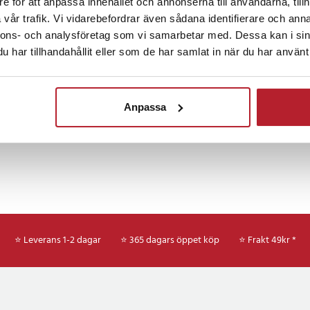
e för att anpassa innehållet och annonserna till användarna, tillh
Fortsätt att fynda
vår trafik. Vi vidarebefordrar även sådana identifierare och anna
fästet ger en fast och stabil
er säkert även vid ojämn körning.
nnons- och analysföretag som vi samarbetar med. Dessa kan i sin
Mobiltillbehör
Biltillbehör
Bilhållare
det gör det enkelt att justera
har tillhandahållit eller som de har samlat in när du har använt 
för optimal synlighet och
Anpassa
terbara sidofästen och kan
telefonstorlekar, vilket gör den
esta smartphones. En mjuk yta
t repor och håller den säkert på
rpa svängar eller på ojämna
 montering i två steg
⭐ Leverans 1-2 dagar
⭐ 365 dagars öppet köp
⭐
Frakt 49kr *
et får du en diskret, stabil och
som bevarar bilens
åde monteringsfäste och