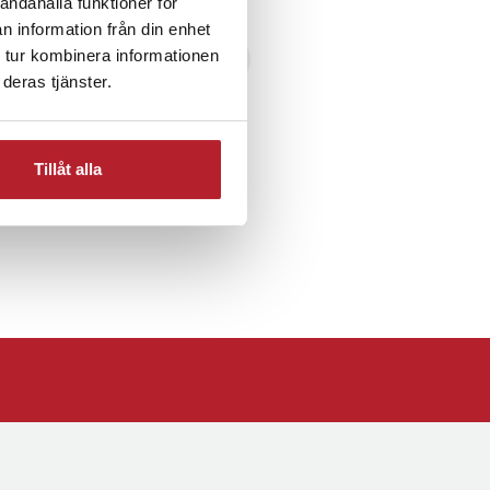
andahålla funktioner för
n information från din enhet
 tur kombinera informationen
Mobilhållare
Fordon
deras tjänster.
Tillåt alla