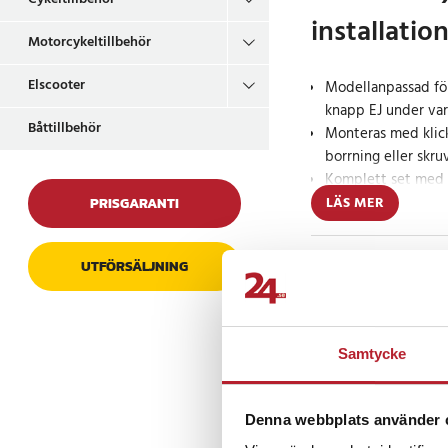
installatio
Motorcykeltillbehör
Elscooter
Modellanpassad fö
knapp EJ under var
Båttillbehör
Monteras med klic
borrning eller skru
Komplett set med 
justerbar hållare
LÄS MER
PRISGARANTI
Denna tvådelade mon
Prishistorik
UTFÖRSÄLJNING
justerbar mobilhålla
perfekt anpassat för
halvkombi) årsmodelle
/ 2017 / 2018. Observ
Samtycke
Recensioner
knappen placerad på 
varningsblinkers-kna
och säkert i befintlig
Denna webbplats använder 
instrumentbrädan – he