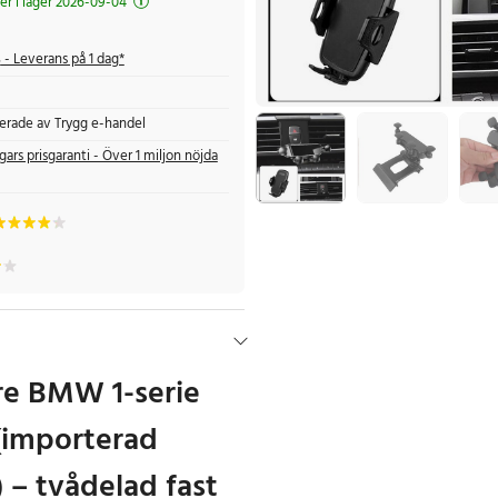
 i lager 2026-09-04
s
- Leverans på 1 dag*
fierade av Trygg e-handel
gars prisgaranti - Över 1 miljon nöjda
re BMW 1-serie
(importerad
 – tvådelad fast