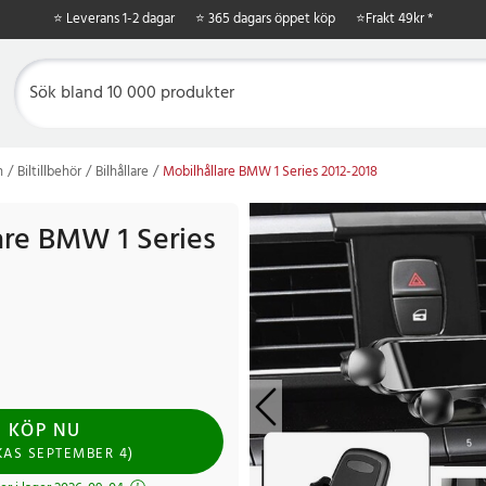
⭐ Leverans 1-2 dagar
⭐ 365 dagars öppet köp
⭐
Frakt 49kr *
n
Biltillbehör
Bilhållare
Mobilhållare BMW 1 Series 2012-2018
are BMW 1 Series
KÖP NU
KAS
SEPTEMBER 4
)