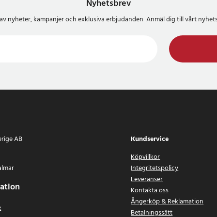
eras enkelt och ger en bekväm och
Nyhetsbrev
din mobiltelefon under körning.
del av nyheter, kampanjer och exklusiva erbjudanden Anmäl dig till vårt nyh
 (importerad halvkombi)
8, där AC-knappen EJ sitter under
kan med modellanpassat klick-
gsfäste, kulled och justerbar
a 5–9,5 cm – kompatibel med de
erige AB
Kundservice
d mjuk vaddering
Köpvillkor
almar
Integritetspolicy
Leveranser
ation
Kontakta oss
Ångerköp & Reklamation
e
Betalningssätt