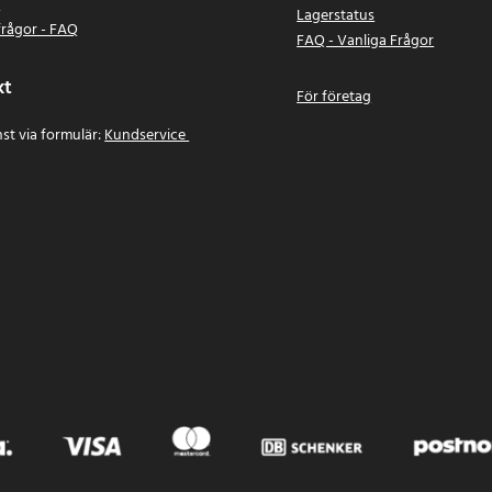
n
Lagerstatus
frågor - FAQ
FAQ - Vanliga Frågor
kt
För företag
st via formulär:
Kundservice