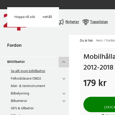
Hoppa till huvudinnehåll
Hoppa till sök
Meny
Nyheter
Topplistan
Du är här:
Hem
Fordo
Fordon
Mobilhåll
Biltillbehör
2012-2018
Se allt inom
biltillbehör
Felkodsläsare OBD2
179 kr
Pris
:
179 kr
Mät- & testinstrument
Bilbelysning
Bilkameror
(
SKIC
GPS & tillbehör