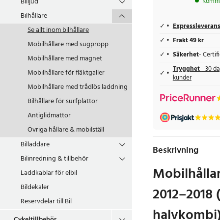
Billjud
Kommer
Bilhållare
Expressleveran
Se allt inom
bilhållare
Frakt 49 kr
Mobilhållare med sugpropp
Säkerhet
- Certi
Mobilhållare med magnet
Trygghet
- 30 da
Mobilhållare för fläktgaller
kunder
Mobilhållare med trådlös laddning
Bilhållare för surfplattor
Antiglidmattor
Övriga hållare & mobilställ
Billaddare
Beskrivning
Bilinredning & tillbehör
Mobilhålla
Laddkablar för elbil
Bildekaler
2012–2018 
Reservdelar till Bil
halvkombi)
Cykeltillbehör