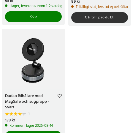
Pris
69 kr
:
69 kr
Pris
89 kr
:
89 kr
I lager, levereras inom 1-2 vardagar
Tillfälligt slut, lev. tid ej bekräftad.
Köp
Gå till produkt
Dudao Bilhållare med
MagSafe och sugpropp -
Svart
1
Pris
139 kr
:
139 kr
Kommer i lager 2026-08-14