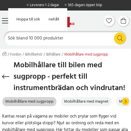
⭐ Leverans 1-2 dagar
⭐ 365 dagars öppet köp
Hoppa till huvudinnehåll
Hoppa till sök
Fordon
Biltillbehör
Bilhållare
Mobilhållare med sugpropp
Mobilhållare till bilen med
sugpropp - perfekt till
instrumentbrädan och vindrutan!
Mobilhållare med sugpropp
Mobilhållare med magnet
Mobilhå
Kantas resan på vägarna av mobiler och prylar som flyger vid
kurvor eller plötsliga stopp? Njut av ordning och reda med en
mobilhållare med sugpropp. Här hittar du modeller som passar alla