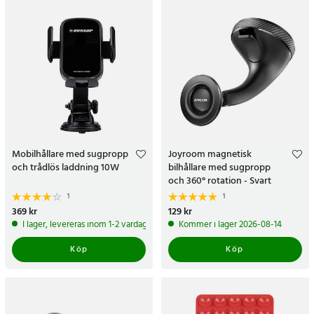
Mobilhållare med sugpropp
Joyroom magnetisk
och trådlös laddning 10W
bilhållare med sugpropp
och 360° rotation - Svart
1
1
Pris
369 kr
:
369 kr
Pris
129 kr
:
129 kr
I lager, levereras inom 1-2 vardagar
Kommer i lager 2026-08-14
Köp
Köp