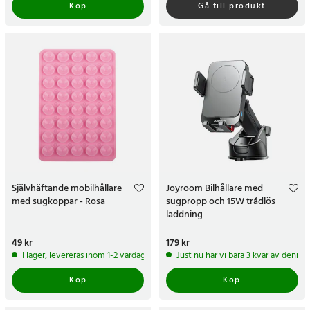
Köp
Gå till produkt
Självhäftande mobilhållare
Joyroom Bilhållare med
med sugkoppar - Rosa
sugpropp och 15W trådlös
laddning
Pris
49 kr
:
49 kr
Pris
179 kr
:
179 kr
I lager, levereras inom 1-2 vardagar
Just nu har vi bara 3 kvar av denna
Köp
Köp