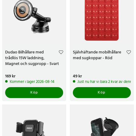
Dudao Bilhållare med
Självhäftande mobilhållare
trådlös 15W laddning,
med sugkoppar - Röd
Magnet och sugpropp - Svart
Pris
169 kr
:
169 kr
Pris
49 kr
:
49 kr
Kommer i lager 2026-08-14
Just nu har vi bara 2 kvar av denna
Köp
Köp