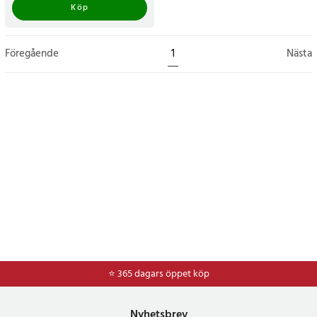
Köp
Föregående
1
Nästa
⭐ 365 dagars öppet köp
Nyhetsbrev