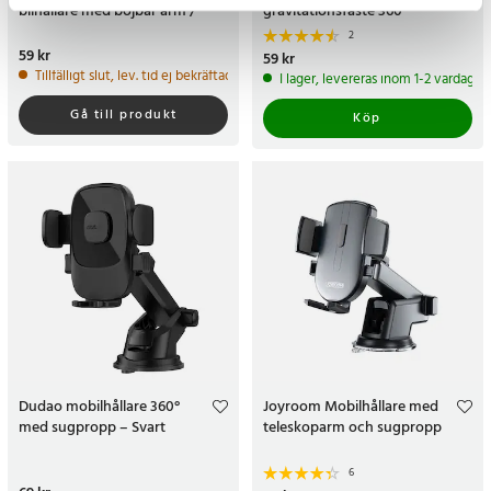
bilhållare med böjbar arm /
gravitationsfäste 360°
hållare för smartphone upp till
2
6 tum
Pris
59 kr
:
59 kr
Pris
59 kr
:
59 kr
Tillfälligt slut, lev. tid ej bekräftad.
I lager, levereras inom 1-2 vardagar
Gå till produkt
Köp
Dudao mobilhållare 360°
Joyroom Mobilhållare med
med sugpropp – Svart
teleskoparm och sugpropp
6