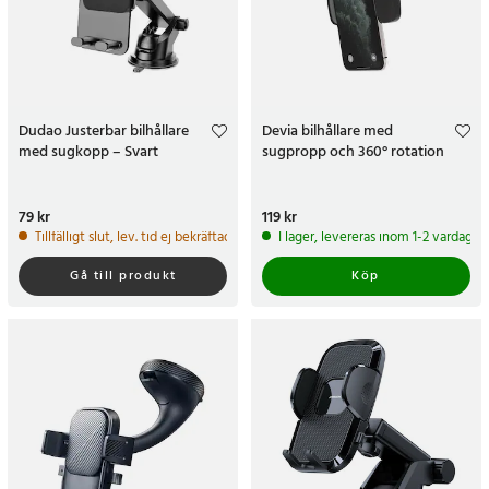
Dudao Justerbar bilhållare
Devia bilhållare med
med sugkopp – Svart
sugpropp och 360° rotation
Pris
79 kr
:
79 kr
Pris
119 kr
:
119 kr
Tillfälligt slut, lev. tid ej bekräftad.
I lager, levereras inom 1-2 vardagar
Gå till produkt
Köp