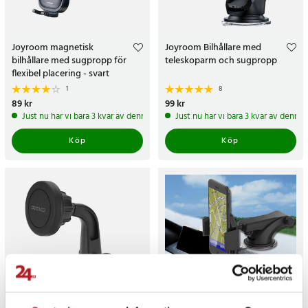
Joyroom magnetisk
Joyroom Bilhållare med
bilhållare med sugpropp för
teleskoparm och sugpropp
flexibel placering - svart
1
8
Pris
89 kr
:
89 kr
Pris
99 kr
:
99 kr
Just nu har vi bara 3 kvar av denna produkt
Just nu har vi bara 3 kvar av denna
Köp
Köp