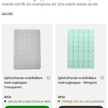
mobiler och får din smartphone att sitta stabilt medan du kör.
Mobilhållaren monteras enkelt genom att du placerar sugproppen
Läs mer
på vindrutan!
På 24.se får du alltid prisgaranti, 365 dagars öppet köp och
leverans inom 2-3 dagar eller 24 h med expressfrakt. Beställ en
mobilhållare med sugpropp idag!
Självhäftande mobilhållare
Självhäftande mobilhållare
med sugkoppar -
med sugkoppar - Mintgrön
Transparent
Pris
49 kr
:
49 kr
Pris
49 kr
:
49 kr
Just nu har vi bara 2 kvar av denna produkt
Tillfälligt slut, lev. tid ej bekräftad.