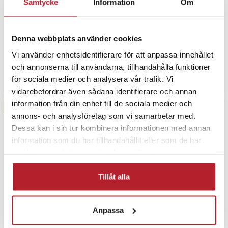
Samtycke
Information
Om
Deltaco Magnetiskt
Mobilhållare med
Smartphonehållare med
teleskoparm för bilen
sugpropp för bil
Denna webbplats använder cookies
15
Pris
139 kr
:
139 kr
Pris
159 kr
:
159 kr
Vi använder enhetsidentifierare för att anpassa innehållet
I lager, levereras inom 1-2 vardagar
I lager, levereras inom 1-2 vardagar
och annonserna till användarna, tillhandahålla funktioner
Köp
för sociala medier och analysera vår trafik. Vi
Köp
vidarebefordrar även sådana identifierare och annan
information från din enhet till de sociala medier och
NYHET
annons- och analysföretag som vi samarbetar med.
Dessa kan i sin tur kombinera informationen med annan
information som du har tillhandahållit eller som de har
samlat in när du har använt deras tjänster.
Tillåt alla
Anpassa
Mobilhållare för bil med
Dudao F5N+ bilhållare med
sugpropp / flexibel
sugpropp –