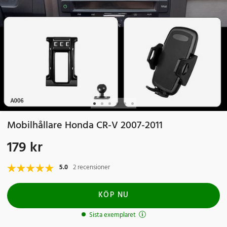
Mobilhållare Honda CR-V 2007-2011
179 kr
Pris
:
179 kr
5.0
2 recensioner
KÖP NU
Sista exemplaret