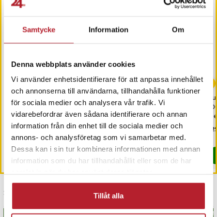
Samtycke
Information
Om
Denna webbplats använder cookies
-
78
%
Vi använder enhetsidentifierare för att anpassa innehållet
och annonserna till användarna, tillhandahålla funktioner
Mobilhållare Audi Q3
Mobilhållare Audi Q4
Du
för sociala medier och analysera vår trafik. Vi
2019-2024
2022-2024
30
vidarebefordrar även sådana identifierare och annan
me
Sva
information från din enhet till de sociala medier och
Nuvarande pris
39 kr
:
Pris
179 kr
:
179 kr
Pri
229
179 kr
Artikelnummer
:
120535
39 kr
Tidigare pris
:
179 kr
annons- och analysföretag som vi samarbetar med.
I lager, levereras inom 1-2 vardagar
Just nu har vi bara 2 kvar av denna produkt
Dessa kan i sin tur kombinera informationen med annan
Köp
Köp
information som du har tillhandahållit eller som de har
samlat in när du har använt deras tjänster.
Senast besökta
Tillåt alla
BÄSTSÄLJARE
BÄS