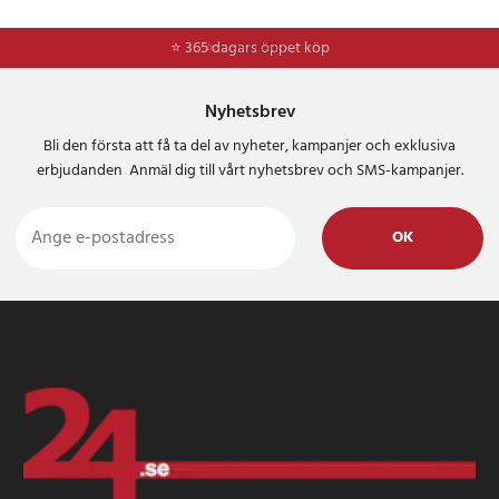
⭐ 365 dagars öppet köp
⭐
Frakt 49kr *
Nyhetsbrev
Bli den första att få ta del av nyheter, kampanjer och exklusiva
erbjudanden Anmäl dig till vårt nyhetsbrev och SMS-kampanjer.
OK