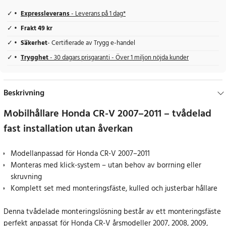
Expressleverans
- Leverans på 1 dag*
Frakt 49 kr
Säkerhet
- Certifierade av Trygg e-handel
Trygghet
- 30 dagars prisgaranti - Över 1 miljon nöjda kunder
Beskrivning
Mobilhållare Honda CR-V 2007–2011 – tvådelad
fast installation utan åverkan
Modellanpassad för Honda CR-V 2007–2011
Monteras med klick-system – utan behov av borrning eller
skruvning
Komplett set med monteringsfäste, kulled och justerbar hållare
Denna tvådelade monteringslösning består av ett monteringsfäste
perfekt anpassat för Honda CR-V årsmodeller 2007, 2008, 2009,