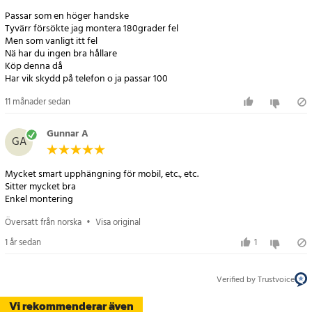
- Passar Honda CR-V årsmodeller 2007, 2008, 2009, 2010 och 2011
Passar som en höger handske
- Monteras utan åverkan med modellanpassat klick-fäste
Tyvärr försökte jag montera 180grader fel
- Inkluderar monteringsfäste, kulled och justerbar mobilhållare
Men som vanligt itt fel
- Justerbar bredd: ca 5–9,5 cm – kompatibel med de flesta
Nä har du ingen bra hållare
Köp denna då
smartphones
Har vik skydd på telefon o ja passar 100
- Material: plast med mjuk vaddering
- Färg: Svart
11 månader sedan
Gunnar A
GA
Mycket smart upphängning för mobil, etc., etc.
Sitter mycket bra
Enkel montering
Översatt från norska
•
Visa original
1 år sedan
1
Verified by Trustvoice
Vi rekommenderar även