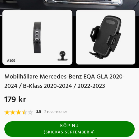
Mobilhållare Mercedes-Benz EQA GLA 2020-
2024 / B-Klass 2020-2024 / 2022-2023
179 kr
Pris
:
179 kr
3.5
2 recensioner
KÖP NU
(
SKICKAS
SEPTEMBER 4
)