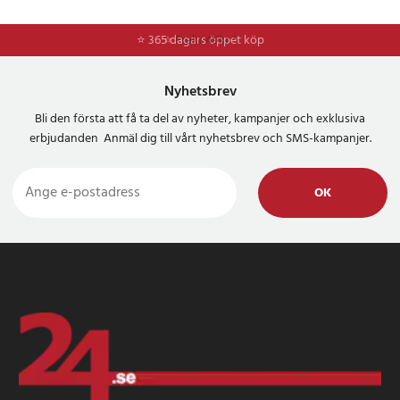
⭐ 365 dagars öppet köp
⭐
Frakt 49kr *
Nyhetsbrev
Bli den första att få ta del av nyheter, kampanjer och exklusiva
erbjudanden Anmäl dig till vårt nyhetsbrev och SMS-kampanjer.
OK