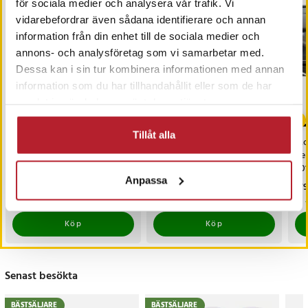
för sociala medier och analysera vår trafik. Vi
BÄSTSÄLJARE
vidarebefordrar även sådana identifierare och annan
information från din enhet till de sociala medier och
annons- och analysföretag som vi samarbetar med.
Dessa kan i sin tur kombinera informationen med annan
information som du har tillhandahållit eller som de har
samlat in när du har använt deras tjänster.
Tillåt alla
Mobilhållare Mercedes-
Trimmerhuvud för
Mob
Benz A-Klass 2019-2024 /
näshår till Philips
Be
AMG A35 2020-2024 / CLA
OneBlade / näshårstrimmer /
20
20-2024
nästrimmerhuvud
Anpassa
Pris
179 kr
:
179 kr
Pris
99 kr
:
99 kr
Pri
179
I lager, levereras inom 1-2 vardagar
I lager, levereras inom 1-2 vardagar
Köp
Köp
Senast besökta
Artikelnummer
:
120445
BÄSTSÄLJARE
BÄSTSÄLJARE