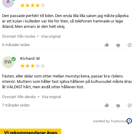
A
monteringsfäste och mobilhållare installeras enkelt och ger en
bekväm och säker användning av din mobiltelefon under färd.
Den passade perfekt till bilen. Den enda lilla lilla saken jag måste påpeka
är att kulan i kulleden var lite för liten, så telefonen hamnade ur läge
ibland. Men annars är den helt okej.
Specifikation
- Passar Mercedes EQA (H243) årsmodeller 2020–2024
Översatt från norska
•
Visa original
- Passar Mercedes GLA (H247) årsmodeller 2020–2024
6 månader sedan
- Passar Mercedes B-Klass (W247) årsmodeller 2020–2024
- Monteras utan åverkan med modellanpassat klick-fäste
Richard W
- Inkluderar monteringsfäste, kulled och justerbar mobilhållare
RW
- Justerbar bredd: ca 5–9,5 cm – kompatibel med de flesta
smartphones
Fästen, eller delar som sitter mellan munstyckena, passar bra i bilens
interiör. Muttern som håller fast själva hållaren på kulhuvudet måste dras
- Material: plast med mjuk vaddering
åt VÄLDIGT hårt, men ändå sitter hållaren löst.
- Färg: Svart
Översatt från danska
•
Visa original
7 månader sedan
Verified by Trustvoice
Vi rekommenderar även