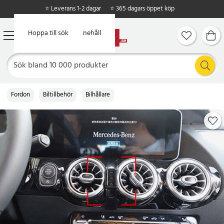
⭐ Leverans 1-2 dagar
⭐ 365 dagars öppet köp
Hoppa till huvudinnehåll
Hoppa till sök
Fordon
Biltillbehör
Bilhållare