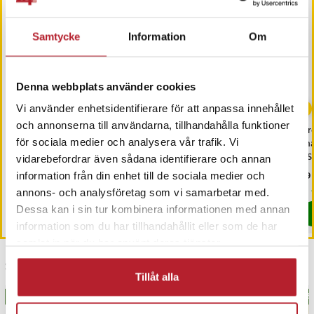
Samtycke
Information
Om
Denna webbplats använder cookies
Vi använder enhetsidentifierare för att anpassa innehållet
och annonserna till användarna, tillhandahålla funktioner
Selfie-stick med tripod
Bluetooth-Adapter med
Gre
för sociala medier och analysera vår trafik. Vi
och teleskophandtag,
Mic till Volkswagen
sn
1,3m med 1/4-gänga - svart
Passat / Jetta / Polo
US
vidarebefordrar även sådana identifierare och annan
Pris
129 kr
:
129 kr
Pris
249 kr
:
249 kr
Pri
59 
information från din enhet till de sociala medier och
Sista exemplaret
I lager, levereras inom 1-2 vardagar
annons- och analysföretag som vi samarbetar med.
Dessa kan i sin tur kombinera informationen med annan
Artikelnummer
:
120513
Köp
Köp
information som du har tillhandahållit eller som de har
samlat in när du har använt deras tjänster.
Senast besökta
Tillåt alla
BÄSTSÄLJARE
BÄS