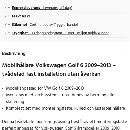
Expressleverans
- Leverans på 1 dag*
Frakt 49 kr
Säkerhet
- Certifierade av Trygg e-handel
Trygghet
- 30 dagars prisgaranti - Över 1 miljon nöjda kunder
Beskrivning
Mobilhållare Volkswagen Golf 6 2009–2013 –
tvådelad fast installation utan åverkan
Modellanpassad för VW Golf 6 2009–2013
Monteras med klick-system – utan behov av borrning eller
skruvning
Komplett set med monteringsfäste, kulled och justerbar hållare
Denna tvådelade monteringslösning består av ett monteringsfäste
perfekt anpassat för Volkswagen Golf 6 årsmodeller 2009, 2010,