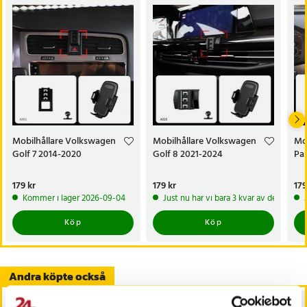
Mobilhållare Volkswagen
Mobilhållare Volkswagen
Mo
Golf 7 2014-2020
Golf 8 2021-2024
Pas
Pris
179 kr
:
179 kr
Pris
179 kr
:
179 kr
Pri
179
Kommer i lager 2026-09-04
Just nu har vi bara 3 kvar av denna pr
Köp
Köp
Andra köpte också