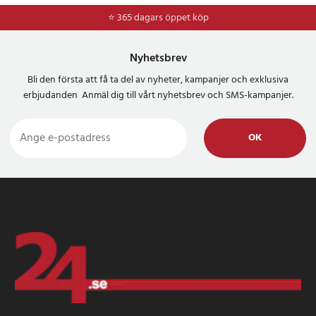
⭐ 365 dagars öppet köp
⭐
Frakt 49kr *
Nyhetsbrev
Bli den första att få ta del av nyheter, kampanjer och exklusiva
erbjudanden Anmäl dig till vårt nyhetsbrev och SMS-kampanjer.
OK