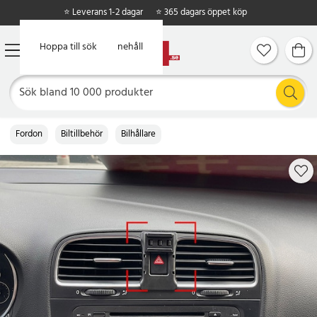
⭐ Leverans 1-2 dagar
⭐ 365 dagars öppet köp
Hoppa till huvudinnehåll
Hoppa till sök
Fordon
Biltillbehör
Bilhållare