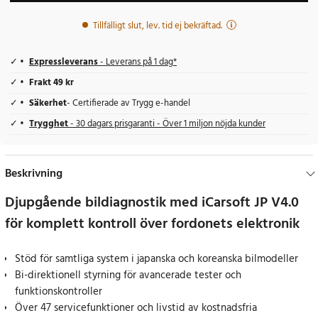
Tillfälligt slut, lev. tid ej bekräftad.
Expressleverans
- Leverans på 1 dag*
Frakt 49 kr
Säkerhet
- Certifierade av Trygg e-handel
Trygghet
- 30 dagars prisgaranti - Över 1 miljon nöjda kunder
Beskrivning
Djupgående bildiagnostik med iCarsoft JP V4.0
för komplett kontroll över fordonets elektronik
Stöd för samtliga system i japanska och koreanska bilmodeller
Bi-direktionell styrning för avancerade tester och
funktionskontroller
Över 47 servicefunktioner och livstid av kostnadsfria