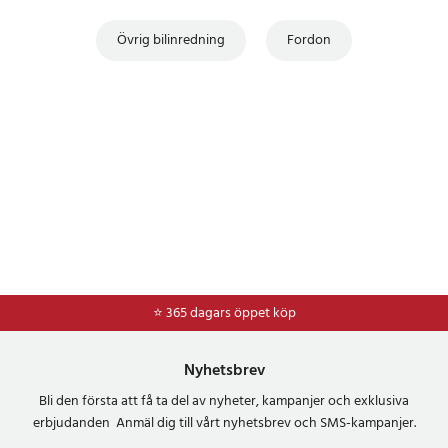
- Testad batteritid: cirka 6 timmar
- Typ C-ingång: 5 V — 2 A
Övrig bilinredning
Fordon
- Strömförbrukning: 500 mA @ 3,7 V
- Driftspänning via OBDII: 9–18 V
- Driftström: ≤500 mA
- Driftstemperatur: 0 till 50 °C
- Förvaringstemperatur: −20 till 70 °C
- Luftfuktighet: 5–95 %, icke-kondenserande
- Mått: 200 × 116 × 30,2 mm
- Mått i inch: 7,87 × 4,57 × 1,19 inch
- Vikt: cirka 380 g
- Anslutning: USB 2.0
- Anslutning: Wi-Fi 2,4 GHz
⭐ 365 dagars öppet köp
⭐
Frakt 49kr *
- Anslutning: OBDII
- Full OBDII/EOBD-stöd
- Batteritestfunktion
Nyhetsbrev
- Läsning av felkoder
Bli den första att få ta del av nyheter, kampanjer och exklusiva
- Radering av felkoder
erbjudanden Anmäl dig till vårt nyhetsbrev och SMS-kampanjer.
- Live Data-visning