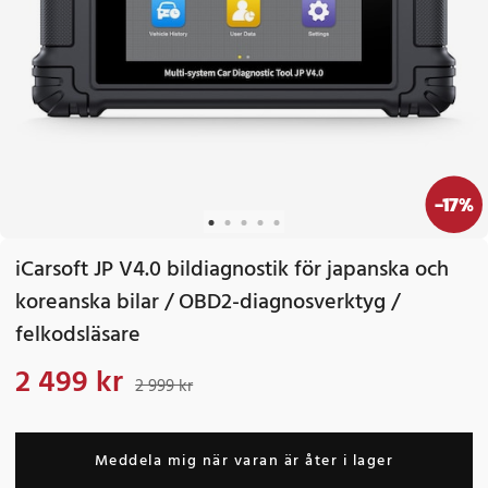
-
17
%
iCarsoft JP V4.0 bildiagnostik för japanska och
koreanska bilar / OBD2-diagnosverktyg /
felkodsläsare
2 499 kr
Nuvarande pris
:
2 499 kr
Tidigare pris
:
2 999 kr
2 999 kr
Meddela mig när varan är åter i lager