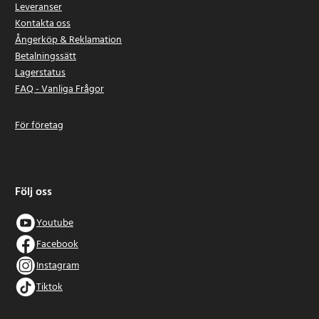
- Cylinderavstängningstest
Leveranser
- Start-stop-inställning
Kontakta oss
- Fordonspersonalisering
Ångerköp & Reklamation
- Kontrollunitsreset
Betalningssätt
- Cylinderrelaterade servicemoment
Lagerstatus
- Adaptiv farthållarservice
FAQ - Vanliga Frågor
Artikelnummer
:
126269
För företag
Följ oss
Youtube
Facebook
Instagram
Tiktok