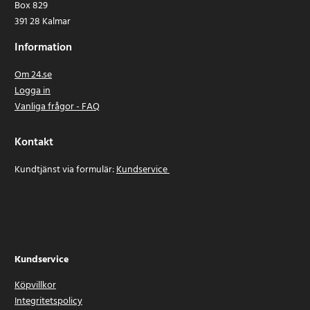
Box 829
- Stabilitetskontrollservice
391 28 Kalmar
- Motorservicemodul
- Växellådsservicemodul
Information
- Sätesservice
Om 24.se
- Bränslepumpsaktivering
Logga in
- Airbag-reset
Vanliga frågor - FAQ
- Tomgångsinställning
- Immobilizerfunktioner
- Dörr- och fönsterkalibrering
Kontakt
- AdBlue-reset
Kundtjänst via formulär:
Kundservice
- Kopplingsinlärning
- EGR-service
- Veavvikelsetest
- Turboladdarinlärning
- NOx-sensorinlärning
- O2-sensorkalibrering
Kundservice
- Högvoltsbatterifunktioner
- Radar-/kamerakalibrering
Köpvillkor
- Misständningsdiagnos
Integritetspolicy