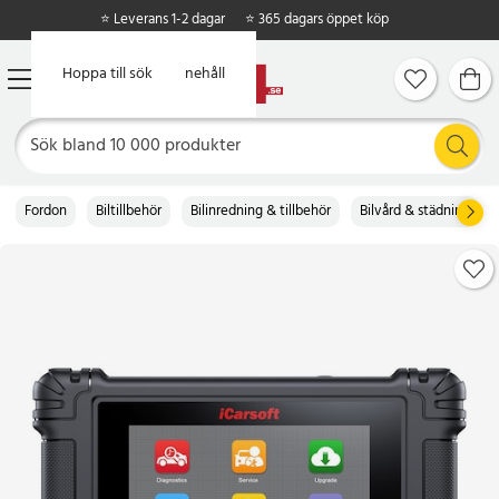
⭐ Leverans 1-2 dagar
⭐ 365 dagars öppet köp
Hoppa till huvudinnehåll
Hoppa till sök
Fordon
Biltillbehör
Bilinredning & tillbehör
Bilvård & städning