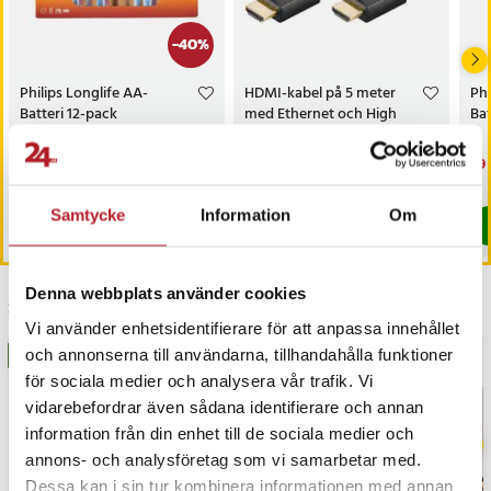
De många servicefunktionerna, totalt över 47, täcker centrala
behov som oljeservice, DPF-regenerering, EPB-reset,
-
40
%
batterihantering, styrvinkelkalibrering, injektorkodning och
adaptionsprocesser. Dessa funktioner säkerställer att bilen
Philips Longlife AA-
HDMI-kabel på 5 meter
Ph
Batteri 12-pack
med Ethernet och High
Bat
fortsätter att prestera på optimal nivå och reducerar risken för
Speed-stöd
framtida driftstörningar.
Nuvarande pris
59 kr
:
Pris
79 kr
:
79 kr
Nu
29 
99 kr
59 kr
Tidigare pris
:
99 kr
29 
Just nu har vi bara 2 kvar av denna pr
I lager, levereras inom 1-2 vardagar
Högspecialiserade funktioner för avancerade teknikjobb
Samtycke
Information
Om
Köp
Köp
I professionella miljöer är tillgången till djupgående funktioner
som vevaxelinlärning, turbojustering, NOx-sensorkalibrering, EGR-
service, radarkalibrering, cylinderavstängningstest, AC-
Denna webbplats använder cookies
Senast besökta
modulkonfiguration och immobilizerhantering avgörande. JP V4.0
Vi använder enhetsidentifierare för att anpassa innehållet
erbjuder dessa funktioner för att hantera även de mest avancerade
och annonserna till användarna, tillhandahålla funktioner
BÄSTSÄLJARE
BÄSTSÄLJARE
systemen i moderna asiatiska bilmodeller.
för sociala medier och analysera vår trafik. Vi
vidarebefordrar även sådana identifierare och annan
Fullständigt OBD2-stöd för utsläpps- och motordata
information från din enhet till de sociala medier och
annons- och analysföretag som vi samarbetar med.
Diagnosverktyget stödjer samtliga tio OBD2-testlägen, inklusive
Dessa kan i sin tur kombinera informationen med annan