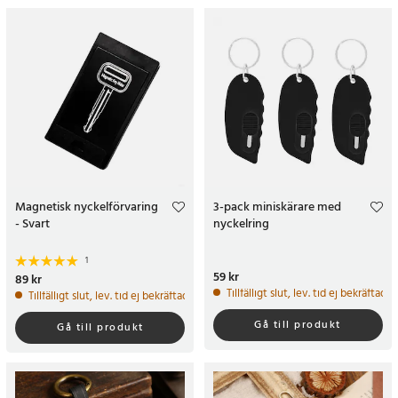
Magnetisk nyckelförvaring
3-pack miniskärare med
- Svart
nyckelring
1
Pris
59 kr
:
59 kr
Pris
89 kr
:
89 kr
Tillfälligt slut, lev. tid ej bekräftad.
Tillfälligt slut, lev. tid ej bekräftad.
Gå till produkt
Gå till produkt