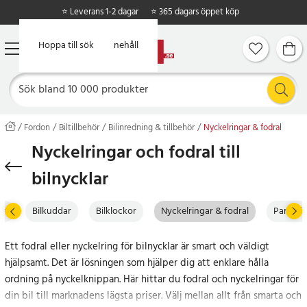
⭐ Leverans 1-2 dagar
⭐ 365 dagars öppet köp
Hoppa till huvudinnehåll
Hoppa till sök
Fordon
Biltillbehör
Bilinredning & tillbehör
Nyckelringar & fodral
Nyckelringar och fodral till
bilnycklar
len
Bilkuddar
Bilklockor
Nyckelringar & fodral
Parkerin
Ett fodral eller nyckelring för bilnycklar är smart och väldigt
hjälpsamt. Det är lösningen som hjälper dig att enklare hålla
ordning på nyckelknippan. Här hittar du fodral och nyckelringar för
din bil till marknadens lägsta priser. Välj mellan allt från smarta och