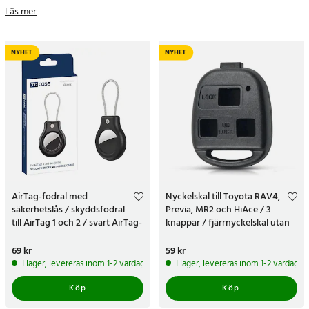
programmerbara nyckelringar, till snygga och smidiga nyckelfodral
Läs mer
för dina bilnycklar.
Nyckelringar och fodral för bilnycklar till marknadens lägsta
NYHET
NYHET
priser
Köp fodral eller en nyckelring för dina bilnycklar på 24.se. Här får
du förutom marknadens lägsta priser, även prisgaranti, 365 dagars
öppet köp, fri frakt och leverans inom 2-3 dagar (eller 24 h med
expressfrakt). Beställ en nyckelring för dina bilnycklar idag!
AirTag-fodral med
Nyckelskal till Toyota RAV4,
säkerhetslås / skyddsfodral
Previa, MR2 och HiAce / 3
till AirTag 1 och 2 / svart AirTag-
knappar / fjärrnyckelskal utan
hållare med metallrem
nyckelblad
Pris
69 kr
:
69 kr
Pris
59 kr
:
59 kr
I lager, levereras inom 1-2 vardagar
I lager, levereras inom 1-2 vardagar
Köp
Köp