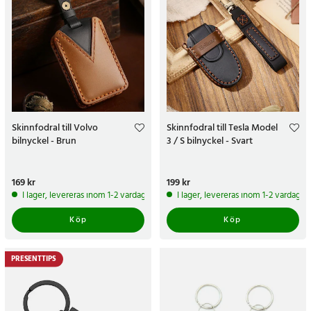
Skinnfodral till Volvo
Skinnfodral till Tesla Model
bilnyckel - Brun
3 / S bilnyckel - Svart
Pris
169 kr
:
169 kr
Pris
199 kr
:
199 kr
I lager, levereras inom 1-2 vardagar
I lager, levereras inom 1-2 vardagar
Köp
Köp
PRESENTTIPS