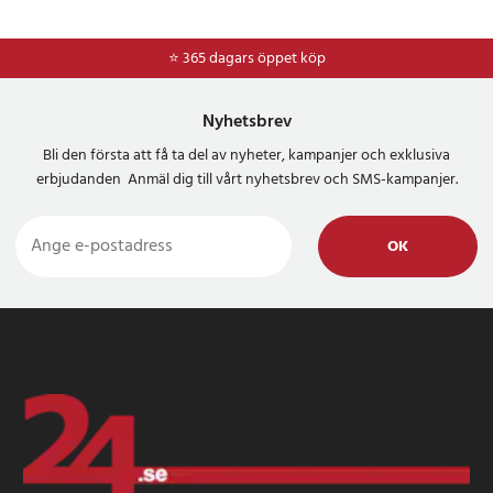
⭐ 365 dagars öppet köp
⭐
Frakt 49kr *
Nyhetsbrev
Bli den första att få ta del av nyheter, kampanjer och exklusiva
erbjudanden Anmäl dig till vårt nyhetsbrev och SMS-kampanjer.
OK