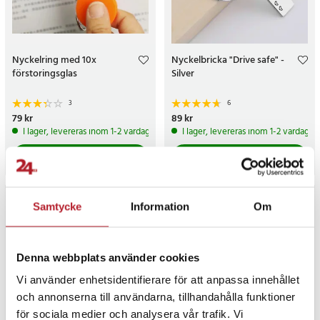
Nyckelring med 10x
Nyckelbricka "Drive safe" -
förstoringsglas
Silver
3
6
Pris
79 kr
:
79 kr
Pris
89 kr
:
89 kr
I lager, levereras inom 1-2 vardagar
I lager, levereras inom 1-2 vardagar
Köp
Köp
NYHET
Samtycke
Information
Om
Denna webbplats använder cookies
Vi använder enhetsidentifierare för att anpassa innehållet
och annonserna till användarna, tillhandahålla funktioner
för sociala medier och analysera vår trafik. Vi