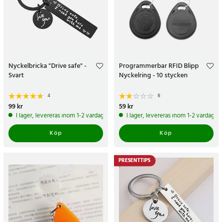
Nyckelbricka "Drive safe" -
Programmerbar RFID Blipp
Svart
Nyckelring - 10 stycken
4
8
Pris
99 kr
:
99 kr
Pris
59 kr
:
59 kr
I lager, levereras inom 1-2 vardagar
I lager, levereras inom 1-2 vardagar
Köp
Köp
PRESENTTIPS