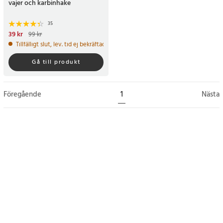
vajer och karbinhake
35
Nuvarande pris
39 kr
:
39 kr
Tidigare
99 kr
pris
:
99 kr
Tillfälligt slut, lev. tid ej bekräftad.
Gå till produkt
Föregående
1
Nästa