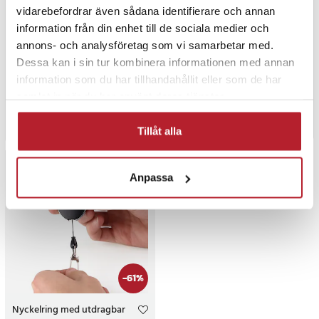
vidarebefordrar även sådana identifierare och annan
RFID bilnyckelfodral –
Nyckelskal till Toyota RAV4,
information från din enhet till de sociala medier och
signalblockerande fodral
Previa, MR2 och HiAce / 2
annons- och analysföretag som vi samarbetar med.
med keyless-skydd
knappar / fjärrnyckelskal utan
Dessa kan i sin tur kombinera informationen med annan
nyckelblad
29
information som du har tillhandahållit eller som de har
Pris
59 kr
:
59 kr
Pris
59 kr
:
59 kr
Tillfälligt slut, lev. tid ej bekräftad.
samlat in när du har använt deras tjänster.
I lager, levereras inom 1-2 vardagar
Gå till produkt
Köp
Tillåt alla
Anpassa
-
61
%
Nyckelring med utdragbar