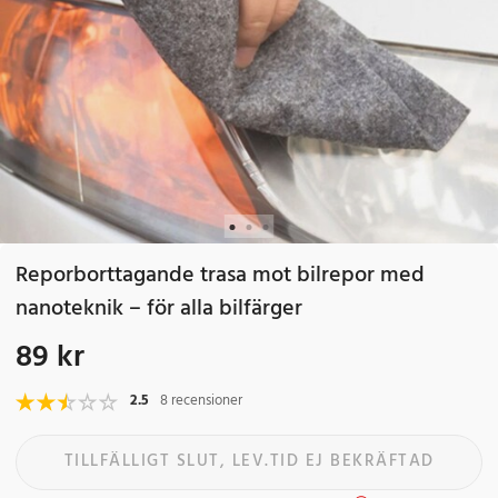
Reporborttagande trasa mot bilrepor med
nanoteknik – för alla bilfärger
89 kr
Pris
:
89 kr
2.5
8 recensioner
TILLFÄLLIGT SLUT, LEV.TID EJ BEKRÄFTAD