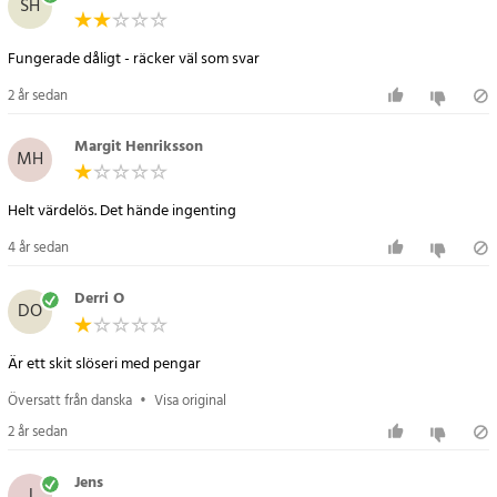
SH
- Material: nanofiber med mikropulver
- Färg: grå
Fungerade dåligt - räcker väl som svar
- Storlek: cirka 20 x 10 cm
- Passar: alla lacktyper och bilfärger
2 år sedan
- Användning: torr och ren yta – gnid försiktigt över repan i
cirkulära rörelser
Margit Henriksson
MH
Artikelnummer
:
90080
Helt värdelös. Det hände ingenting
4 år sedan
Derri O
DO
Är ett skit slöseri med pengar
Översatt från danska
•
Visa original
2 år sedan
Jens
J