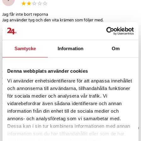
Jag får inte bort reporna
Översatt från danska
•
Visa original
2 år sedan
Samtycke
Information
Om
jan kristensen
JK
Denna webbplats använder cookies
fungerar inte
efter att ha följt instruktionerna 100% korrekt fanns det tyvärr ingen
Vi använder enhetsidentifierare för att anpassa innehållet
effekt repor finns kvar
och annonserna till användarna, tillhandahålla funktioner
Översatt från danska
•
Visa original
för sociala medier och analysera vår trafik. Vi
4 år sedan
vidarebefordrar även sådana identifierare och annan
information från din enhet till de sociala medier och
Visa fler recensioner
annons- och analysföretag som vi samarbetar med.
Dessa kan i sin tur kombinera informationen med annan
Verified by Trustvoice
information som du har tillhandahållit eller som de har