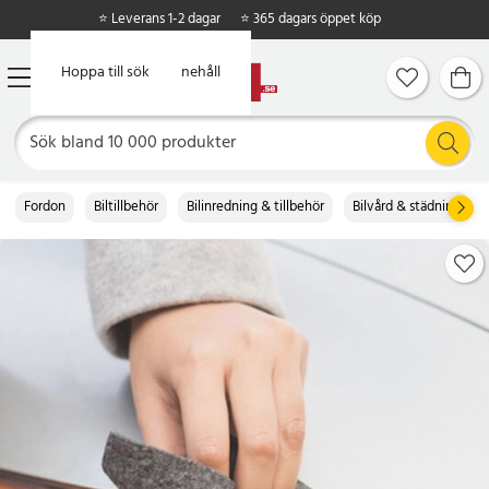
⭐ Leverans 1-2 dagar
⭐ 365 dagars öppet köp
Hoppa till huvudinnehåll
Hoppa till sök
Fordon
Biltillbehör
Bilinredning & tillbehör
Bilvård & städning