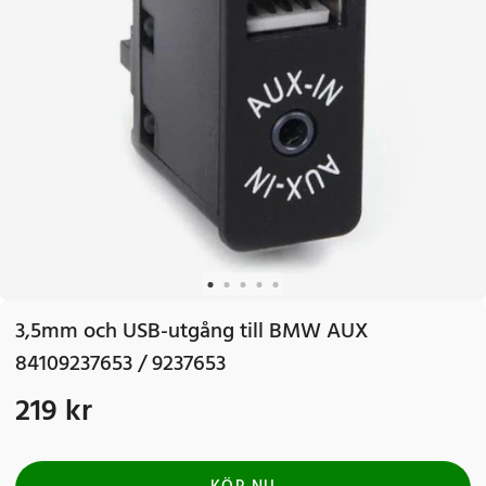
3,5mm och USB-utgång till BMW AUX
84109237653 / 9237653
219 kr
Pris
:
219 kr