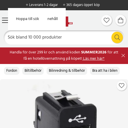
⭐ Leverans 1-2 dagar
⭐ 365 dagars öppet köp
Hoppa till huvudinnehåll
Hoppa till sök
Handla för över 299 kr och använd koden
SUMMER2026
för att
få en hotellövernattning på köpet!
Läs mer här*
Fordon
Biltillbehör
Bilinredning & tillbehör
Bra att ha i bilen