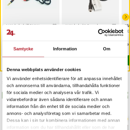
AUX-kabel till BMW
AUX-kabel 3,5mm hona
Bl
BM54/E46/E39/E53/X5
till BMW X5 / E39 / E53 /
C13
E60 / E61
Pris
109 kr
:
109 kr
Pris
89 kr
:
89 kr
Pri
29 
Samtycke
Information
Om
I lager, levereras inom 1-2 vardagar
I lager, levereras inom 1-2 vardagar
Köp
Köp
Denna webbplats använder cookies
Vi använder enhetsidentifierare för att anpassa innehållet
Senast besökta
och annonserna till användarna, tillhandahålla funktioner
för sociala medier och analysera vår trafik. Vi
BÄSTSÄLJARE
BÄSTSÄLJARE
BÄS
vidarebefordrar även sådana identifierare och annan
information från din enhet till de sociala medier och
annons- och analysföretag som vi samarbetar med.
Dessa kan i sin tur kombinera informationen med annan
information som du har tillhandahållit eller som de har