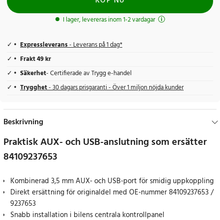
KÖP NU
I lager, levereras inom 1-2 vardagar
Expressleverans
- Leverans på 1 dag*
Frakt 49 kr
Säkerhet
- Certifierade av Trygg e-handel
Trygghet
- 30 dagars prisgaranti - Över 1 miljon nöjda kunder
Beskrivning
Praktisk AUX- och USB-anslutning som ersätter
84109237653
Kombinerad 3,5 mm AUX- och USB-port för smidig uppkoppling
Direkt ersättning för originaldel med OE-nummer 84109237653 /
9237653
Snabb installation i bilens centrala kontrollpanel