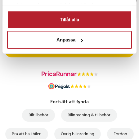
samlat in när du har använt deras tjänster.
Tillåt alla
PRISGARANTI
Anpassa
UTFÖRSÄLJNING
Fortsätt att fynda
Biltillbehör
Bilinredning & tillbehör
Bra att ha i bilen
Övrig bilinredning
Fordon