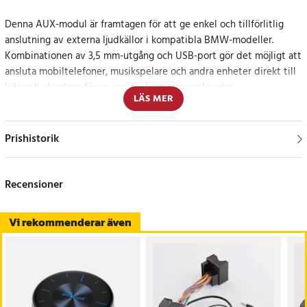
Denna AUX-modul är framtagen för att ge enkel och tillförlitlig
anslutning av externa ljudkällor i kompatibla BMW-modeller.
Kombinationen av 3,5 mm-utgång och USB-port gör det möjligt att
ansluta mobiltelefoner, musikspelare och andra enheter direkt till
bilens ljudsystem för en smidig lyssningsupplevelse.
LÄS MER
Konstruktionen i slitstark ABS-plast ger god motståndskraft mot
slitage, korrosion och deformation, vilket bidrar till lång livslängd
Prishistorik
även vid daglig användning. Den kompakta och lätta designen gör
modulen enkel att hantera och passar diskret in i mittkonsolen
utan att påverka bilens originalutseende. Installationen är snabb
Recensioner
och okomplicerad, vilket gör bytet smidigt vid ersättning av
befintlig AUX-enhet.
Vi rekommenderar även
Anpassad för flera BMW-serier
Modulen är utformad för att passa ett brett urval av BMW- och
MINI-modeller, vilket säkerställer korrekt passform och funktion