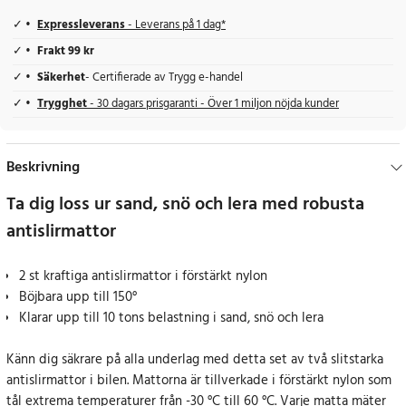
Expressleverans
- Leverans på 1 dag*
Frakt 99 kr
Säkerhet
- Certifierade av Trygg e-handel
Trygghet
- 30 dagars prisgaranti - Över 1 miljon nöjda kunder
Beskrivning
Ta dig loss ur sand, snö och lera med robusta
antislirmattor
2 st kraftiga antislirmattor i förstärkt nylon
Böjbara upp till 150°
Klarar upp till 10 tons belastning i sand, snö och lera
Känn dig säkrare på alla underlag med detta set av två slitstarka
antislirmattor i bilen. Mattorna är tillverkade i förstärkt nylon som
tål extrema temperaturer från -30 °C till 60 °C. Varje matta mäter