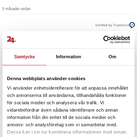
- Färg: Svart
- Material: Förstärkt nylon (polyester)
5 månader sedan
- Mått: 107 × 31 × 7 cm (L × B × H)
- Max belastning: 10 ton
Verified by Trustvoice
- Nettovikt: ca. 5,5 kg (set)
- Temperaturtålighet: -30 °C till 60 °C
PRISGARANTI
- Leveransomfattning: 2 st antislirmattor
- Funktioner: Dubbar på båda sidor, förborrade hål, ergonomiskt
Samtycke
Information
Om
handtag, kan användas som spade, böjbar upp till 150°, UV- och
UTFÖRSÄLJNING
korrosionsbeständig, året-runt användning
Artikelnummer
:
124290
Denna webbplats använder cookies
Vi använder enhetsidentifierare för att anpassa innehållet
och annonserna till användarna, tillhandahålla funktioner
för sociala medier och analysera vår trafik. Vi
Fortsätt att fynda
vidarebefordrar även sådana identifierare och annan
information från din enhet till de sociala medier och
Biltillbehör
Bilinredning & tillbehör
annons- och analysföretag som vi samarbetar med.
Dessa kan i sin tur kombinera informationen med annan