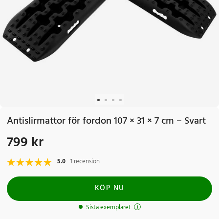
Antislirmattor för fordon 107 × 31 × 7 cm – Svart
799 kr
Pris
:
799 kr
5.0
1 recension
KÖP NU
Sista exemplaret