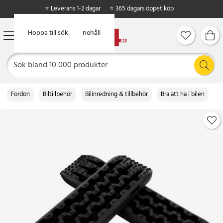
⭐ Leverans 1-2 dagar
⭐ 365 dagars öppet köp
Hoppa till huvudinnehåll
Hoppa till sök
Fordon
Biltillbehör
Bilinredning & tillbehör
Bra att ha i bilen