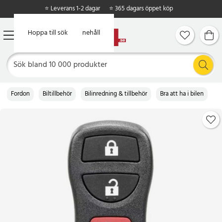
⭐ Leverans 1-2 dagar
⭐ 365 dagars öppet köp
Hoppa till huvudinnehåll
Hoppa till sök
Fordon
Biltillbehör
Bilinredning & tillbehör
Bra att ha i bilen