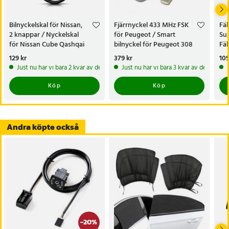
- Kompatibilitet: Nissan Altima 2005–2006, Nissan Maxima 2004–
2006, Nissan 350Z 2004–2008 och Nissan Armada 2005–2009
Bilnyckelskal för Nissan,
Fjärrnyckel 433 MHz FSK
Fäl
2 knappar / Nyckelskal
för Peugeot / Smart
Suz
Artikelnummer
:
130980
för Nissan Cube Qashqai
bilnyckel för Peugeot 308
Fäl
Juke Navara X-Trail
408 508 5008
SX
Pris
129 kr
:
129 kr
Pris
379 kr
:
379 kr
Pri
109
Just nu har vi bara 2 kvar av denna produkt
Just nu har vi bara 3 kvar av denna pr
Köp
Köp
Andra köpte också
-
20
%