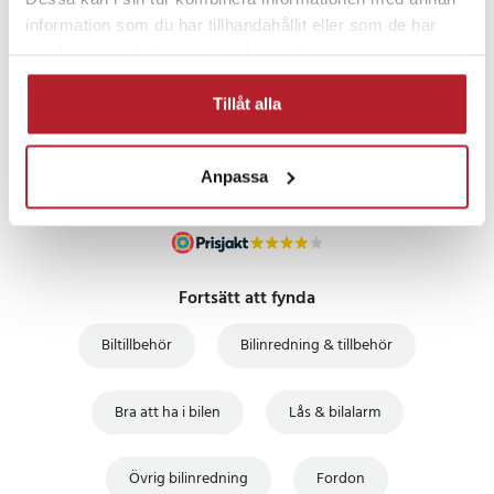
information som du har tillhandahållit eller som de har
PRISGARANTI
samlat in när du har använt deras tjänster.
Tillåt alla
UTFÖRSÄLJNING
Anpassa
Fortsätt att fynda
Biltillbehör
Bilinredning & tillbehör
Bra att ha i bilen
Lås & bilalarm
Övrig bilinredning
Fordon