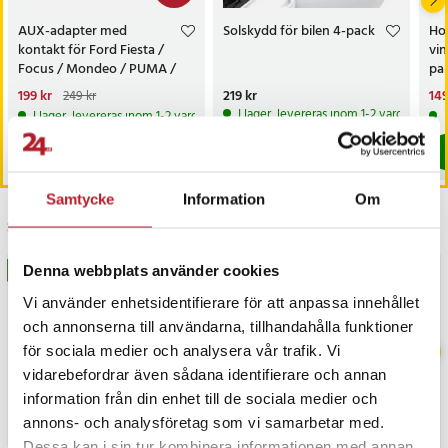
AUX-adapter med
Solskydd för bilen 4-pack
Hop
kontakt för Ford Fiesta /
vin
Focus / Mondeo / PUMA /
par
MK2 / MK3 / S-MAX
sky
Nuvarande pris
199 kr
:
Pris
219 kr
:
219 kr
Nu
149
249 kr
199 kr
Tidigare pris
:
249 kr
149
I lager, levereras inom 1-2 vardagar
I lager, levereras inom 1-2 vardagar
Köp
Köp
Samtycke
Information
Om
Senast besökta
Denna webbplats använder cookies
BÄSTSÄLJARE
BÄSTSÄLJARE
Vi använder enhetsidentifierare för att anpassa innehållet
och annonserna till användarna, tillhandahålla funktioner
för sociala medier och analysera vår trafik. Vi
vidarebefordrar även sådana identifierare och annan
information från din enhet till de sociala medier och
annons- och analysföretag som vi samarbetar med.
Dessa kan i sin tur kombinera informationen med annan