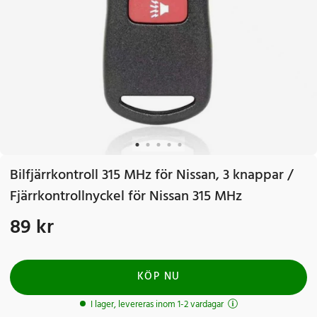
Bilfjärrkontroll 315 MHz för Nissan, 3 knappar /
Fjärrkontrollnyckel för Nissan 315 MHz
89 kr
Pris
:
89 kr
KÖP NU
I lager, levereras inom 1-2 vardagar