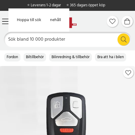
⭐ Leverans 1-2 dagar
⭐ 365 dagars öppet köp
Hoppa till huvudinnehåll
Hoppa till sök
Fordon
Biltillbehör
Bilinredning & tillbehör
Bra att ha i bilen