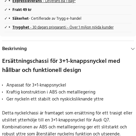
Expressleverans
- Leverans på 1 dag*
Frakt 49 kr
Säkerhet
- Certifierade av Trygg e-handel
Trygghet
- 30 dagars prisgaranti - Över 1 miljon nöjda kunder
Beskrivning
Ersättningschassi för 3+1-knappsnyckel med
hållbar och funktionell design
Anpassat för 3+1-knappsnyckel
Kraftig konstruktion i ABS och metalllegering
Ger nyckeln ett stabilt och nyskicksliknande yttre
Detta nyckelchassi är framtaget som ersättning för ett trasigt eller
utslitet ytterhölje till en 3+1-knappsnyckel för Audi Q7.
Kombinationen av ABS och metalllegering ger ett slitstarkt och
robust yttre som återställer nyckelns funktion och utseende.