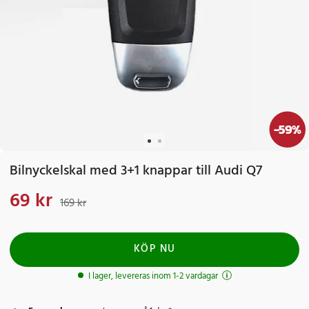
-
59
%
Bilnyckelskal med 3+1 knappar till Audi Q7
69 kr
Nuvarande pris
:
69 kr
Tidigare pris
:
169 kr
169 kr
KÖP NU
I lager, levereras inom 1-2 vardagar