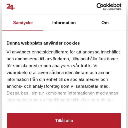
Fortsätt att fynda
Biltillbehör
Bilinredning & tillbehör
Samtycke
Information
Om
Rea Smartphones Tillbehör
Rea 50-99 Kronor
Denna webbplats använder cookies
Vi använder enhetsidentifierare för att anpassa innehållet
Bra att ha i bilen
Bilvård & städning
och annonserna till användarna, tillhandahålla funktioner
för sociala medier och analysera vår trafik. Vi
Övrig bilinredning
Fordon
vidarebefordrar även sådana identifierare och annan
information från din enhet till de sociala medier och
annons- och analysföretag som vi samarbetar med.
Dessa kan i sin tur kombinera informationen med annan
information som du har tillhandahållit eller som de har
samlat in när du har använt deras tjänster.
Tillåt alla