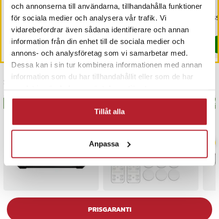
och annonserna till användarna, tillhandahålla funktioner
Nuvarande pris
79 kr
:
Nuvarande pris
129 kr
:
Pri
149
129 kr
189 kr
för sociala medier och analysera vår trafik. Vi
79 kr
Tidigare pris
:
129 kr
129 kr
Tidigare pris
:
189 kr
I lager, levereras inom 1-2 vardagar
I lager, levereras inom 1-2 vardagar
vidarebefordrar även sådana identifierare och annan
information från din enhet till de sociala medier och
Köp
Köp
annons- och analysföretag som vi samarbetar med.
Dessa kan i sin tur kombinera informationen med annan
information som du har tillhandahållit eller som de har
Senast besökta
samlat in när du har använt deras tjänster.
BÄSTSÄLJARE
BÄSTSÄLJARE
BÄS
Tillåt alla
Anpassa
PRISGARANTI