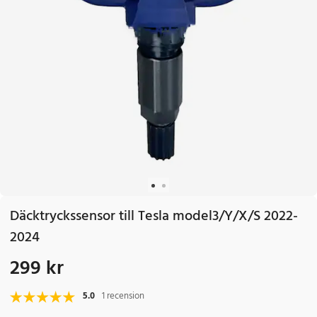
Däcktryckssensor till Tesla model3/Y/X/S 2022-
2024
299 kr
Pris
:
299 kr
5.0
1 recension