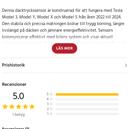
Denna däcktryckssensor är konstruerad för att fungera med Tesla
Model 3, Model Y, Model X och Model S från åren 2022 till 2024.
Den stabila och precisa mätningen bidrar till trygg körning, längre
livslängd på däcken och jämnare energieffektivitet. Sensorn
kommunicerar effektivt med bilens system och visar aktuell
information direkt på displayen, vilket gör det enkelt att hålla koll
LÄS MER
på däckens status under hela resan.
Den robusta konstruktionen är utformad för att klara växlande
Prishistorik
temperaturer och dagligt slitage. Detta skapar en pålitlig funktion
över tid och gör sensorn till ett praktiskt val vid både service och
däckbyte.
Recensioner
5.0
5
☆
Smidig installation för problemfri användning
4
☆
3
☆
2
☆
Den användarvänliga designen gör att sensorn snabbt integreras
1
☆
1 betyg
med fordonets befintliga system.