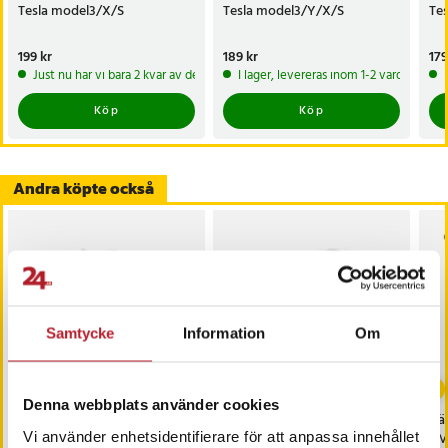
Tesla model3/X/S
Tesla model3/Y/X/S
Te
Pris
199 kr
:
199 kr
Pris
189 kr
:
189 kr
Pri
179
Just nu har vi bara 2 kvar av denna produkt
I lager, levereras inom 1-2 vardagar
Köp
Köp
Andra köpte också
Samtycke
Information
Om
-
39
%
-
32
%
Denna webbplats använder cookies
Däcktryckssensor till
Philips Powerlife AAA-
Däc
Vi använder enhetsidentifierare för att anpassa innehållet
BMW X6
batterier 24-pack
BM