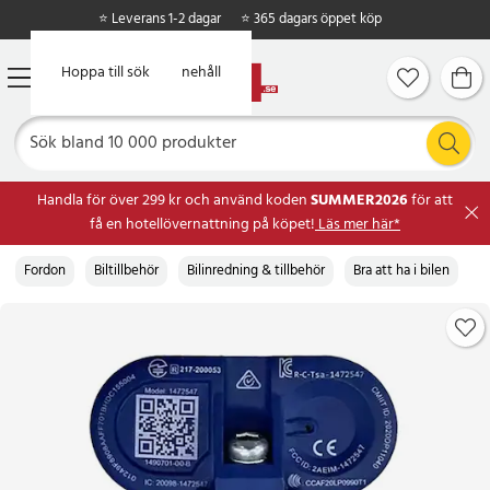
⭐ Leverans 1-2 dagar
⭐ 365 dagars öppet köp
Hoppa till huvudinnehåll
Hoppa till sök
Handla för över 299 kr och använd koden
SUMMER2026
för att
få en hotellövernattning på köpet!
Läs mer här*
Fordon
Biltillbehör
Bilinredning & tillbehör
Bra att ha i bilen