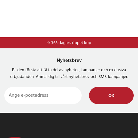
⭐ 365 dagars öppet köp
⭐
Frakt 49kr *
Nyhetsbrev
Bli den första att få ta del av nyheter, kampanjer och exklusiva
erbjudanden Anmäl dig till vårt nyhetsbrev och SMS-kampanjer.
OK