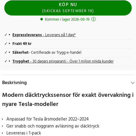
KÖP NU
(
SKICKAS
SEPTEMBER 19
)
Kommer i lager 2026-09-19
Expressleverans
- Leverans på 1 dag*
Frakt 49 kr
Säkerhet
- Certifierade av Trygg e-handel
Trygghet
- 30 dagars prisgaranti - Över 1 miljon nöjda kunder
Beskrivning
Modern däcktryckssensor för exakt övervakning i
nyare Tesla-modeller
Anpassad för Tesla årsmodeller 2022–2024
Ger snabb och noggrann avläsning av däcktryck
Levereras i 1-pack