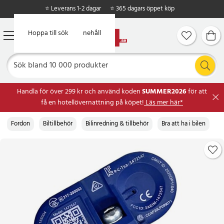
⭐ Leverans 1-2 dagar
⭐ 365 dagars öppet köp
Hoppa till huvudinnehåll
Hoppa till sök
Handla för över 299 kr och använd koden
SUMMER2026
för att
få en hotellövernattning på köpet!
Läs mer här*
Fordon
Biltillbehör
Bilinredning & tillbehör
Bra att ha i bilen