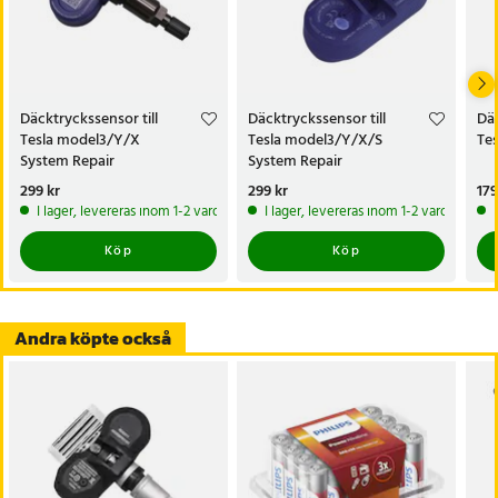
- OE-nummer: 1490701-01-B
- Kompatibilitet: Tesla Model 3 / Model Y / Model X / Model S
- Funktion: Mätning och överföring av däcktryck
- Leveransenhet: 1-pack
- Placering: I däcket, integrerad med ventilen
Däcktryckssensor till
Däcktryckssensor till
Däc
Tesla model3/Y/X
Tesla model3/Y/X/S
Te
Artikelnummer
:
126136
System Repair
System Repair
Pris
299 kr
:
299 kr
Pris
299 kr
:
299 kr
Pri
179
I lager, levereras inom 1-2 vardagar
I lager, levereras inom 1-2 vardagar
Köp
Köp
Andra köpte också