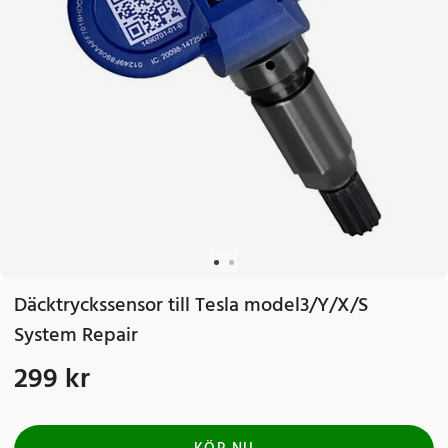
Däcktryckssensor till Tesla model3/Y/X/S
System Repair
299 kr
Pris
:
299 kr