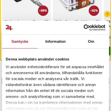
-
39
%
-
32
%
Däcktryckssensor till
Philips Powerlife AAA-
Däc
BMW X6
batterier 24-pack
BM
Nuvarande pris
79 kr
:
Nuvarande pris
129 kr
:
Pri
149
129 kr
189 kr
79 kr
Tidigare pris
:
129 kr
129 kr
Tidigare pris
:
189 kr
Samtycke
Information
Om
I lager, levereras inom 1-2 vardagar
I lager, levereras inom 1-2 vardagar
Köp
Köp
Denna webbplats använder cookies
Vi använder enhetsidentifierare för att anpassa innehållet
Senast besökta
och annonserna till användarna, tillhandahålla funktioner
för sociala medier och analysera vår trafik. Vi
BÄSTSÄLJARE
BÄSTSÄLJARE
BÄS
vidarebefordrar även sådana identifierare och annan
information från din enhet till de sociala medier och
annons- och analysföretag som vi samarbetar med.
Dessa kan i sin tur kombinera informationen med annan
information som du har tillhandahållit eller som de har