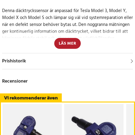
Denna däcktryckssensor är anpassad för Tesla Model 3, Model Y,
Model X och Model S och lämpar sig väl vid systemreparation eller
när en defekt sensor behöver bytas ut. Den noggranna mätningen
ger kontinuerlig information om däcktrycket, vilket bidrar till att
körningen förblir stabil och säker oavsett vägförhållanden.
LÄS MER
Sensorn kommunicerar direkt med bilens system och skickar
realtidsdata till displayen, vilket gör det enkelt att upptäcka
Prishistorik
avvikelser i god tid. Den hållbara konstruktionen klarar daglig
användning och temperaturväxlingar, vilket skapar en tillförlitlig
funktion över längre tid.
Recensioner
Smidig lösning vid service och felsökning
Vi rekommenderar även
Den lättmonterade designen gör sensorn till ett praktiskt val vid
reparation eller uppgradering av däcktrycksövervakningen.
Specifikation