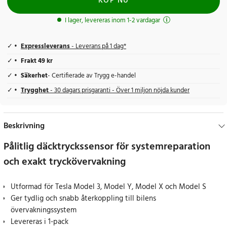
KÖP NU
I lager, levereras inom 1-2 vardagar
Expressleverans
- Leverans på 1 dag*
Frakt 49 kr
Säkerhet
- Certifierade av Trygg e-handel
Trygghet
- 30 dagars prisgaranti - Över 1 miljon nöjda kunder
Beskrivning
Pålitlig däcktryckssensor för systemreparation
och exakt tryckövervakning
Utformad för Tesla Model 3, Model Y, Model X och Model S
Ger tydlig och snabb återkoppling till bilens
övervakningssystem
Levereras i 1-pack