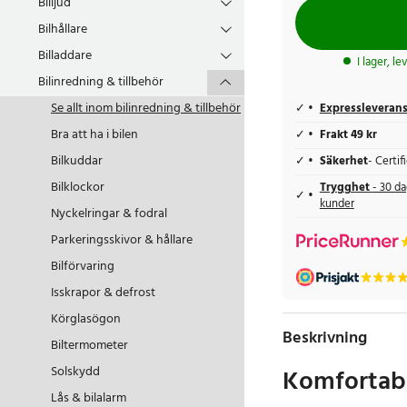
Billjud
Bilhållare
Billaddare
I lager, l
Bilinredning & tillbehör
Se allt inom
bilinredning & tillbehör
Expressleveran
Bra att ha i bilen
Frakt 49 kr
Bilkuddar
Säkerhet
- Certi
Bilklockor
Trygghet
- 30 da
kunder
Nyckelringar & fodral
Parkeringsskivor & hållare
Bilförvaring
Isskrapor & defrost
Körglasögon
Beskrivning
Biltermometer
Komfortab
Solskydd
Lås & bilalarm