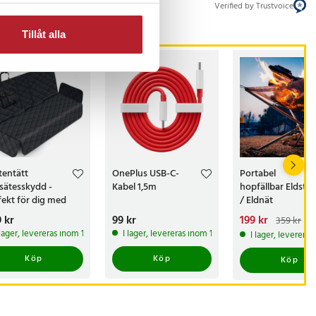
Verified by Trustvoice
Tillåt alla
tentätt
OnePlus USB-C-
Portabel
sätesskydd -
Kabel 1,5m
hopfällbar Eldsta
fekt för dig med
/ Eldnät
nd
s
 kr
:
499 kr
Pris
99 kr
:
99 kr
Nuvarande pris
199 kr
:
359 kr
199 kr
Tidigare pri
 lager, levereras inom 1-2 vardagar
I lager, levereras inom 1-2 vardagar
I lager, leverera
359 kr
Köp
Köp
Köp