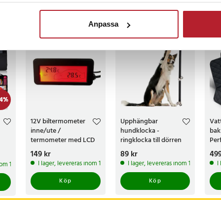
ckså
Anpassa
4
%
12V biltermometer
Upphängbar
Vat
inne/ute /
hundklocka -
bak
termometer med LCD
ringklocka till dörren
Per
til bil /
hu
Pris
149 kr
:
149 kr
Pris
89 kr
:
89 kr
Pri
499
temperaturmätare för
I lager, levereras inom 1-2 vardagar
I lager, levereras inom 1-2 vardagar
I
inom 1-2 vardagar
cigarettändare
Köp
Köp