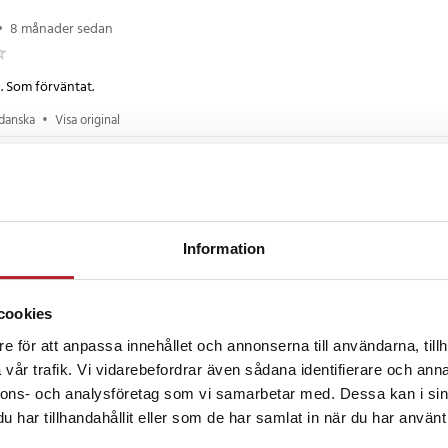
•
8 månader sedan
. Som förväntat.
 danska
•
Visa original
sedan
esignen och kunde se att den passade precis till vår bil. Vi har nu provat den
a rekommendation.
Information
 danska
•
Visa original
cookies
6 månader sedan
e för att anpassa innehållet och annonserna till användarna, tillh
vår trafik. Vi vidarebefordrar även sådana identifierare och anna
nnons- och analysföretag som vi samarbetar med. Dessa kan i sin
censioner
har tillhandahållit eller som de har samlat in när du har använt 