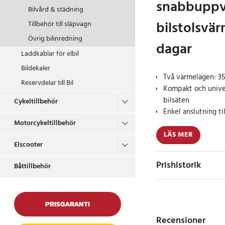
snabbupp
Bilvård & städning
bilstolsvär
Tillbehör till släpvagn
Övrig bilinredning
dagar
Laddkablar för elbil
Bildekaler
Två värmelägen: 3
Reservdelar till Bil
Kompakt och univer
bilsäten
Cykeltillbehör
Enkel anslutning ti
Motorcykeltillbehör
Dunlop bilstolsvärm
LÄS MER
Elscooter
komfort i bilen under
bekvämare och behag
Prishistorik
Båttillbehör
enkelt till bilens 12V
passa de flesta bilm
35W och 45W kan du 
snabbt få en behagli
PRISGARANTI
Recensioner