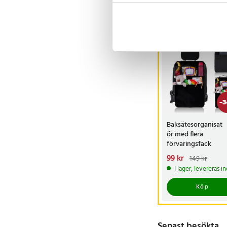
Andra köpte o
-
3
Baksätesorganisat
ör med flera
förvaringsfack
Nuvarande pris
99 kr
:
149 kr
99 kr
Tidigare pris
:
I lager, levereras 
149 kr
Köp
Senast besökta