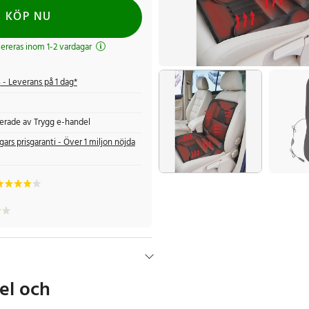
KÖP NU
evereras inom 1-2 vardagar
s
- Leverans på 1 dag*
fierade av Trygg e-handel
gars prisgaranti - Över 1 miljon nöjda
el och