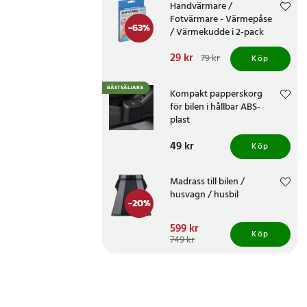
Handvärmare /
Fotvärmare - Värmepåse
-
63
%
/ Värmekudde i 2-pack
Nuvarande pris
29 kr
:
79 kr
Köp
29 kr
Tidigare pris
:
79 kr
BÄSTSÄLJARE
Kompakt papperskorg
för bilen i hållbar ABS-
plast
Pris
49 kr
:
49 kr
Köp
Madrass till bilen /
husvagn / husbil
-
20
%
Nuvarande pris
599 kr
:
Köp
599 kr
Tidigare pris
:
749 kr
749 kr