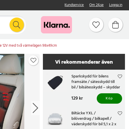
Kundservice
Om 24.se
Logga in
are 12V med två värmelägen 98x49cm
Vi rekommenderar även
Sparkskydd för bilens
framsäte / sätesskydd till
bil / bilsätesskydd – skyddar
sätet mot sparkar
Pris
129 kr
:
129 kr
Köp
Biltäcke YXL /
bilöverdrag / bilkapell /
väderskydd för bil 5,1 x 2 x