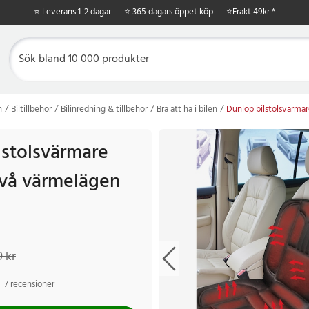
⭐ Leverans 1-2 dagar
⭐ 365 dagars öppet köp
⭐
Frakt 49kr *
n
Biltillbehör
Bilinredning & tillbehör
Bra att ha i bilen
Dunlop bilstolsvärm
lstolsvärmare
vå värmelägen
kr
Tidigare pris
:
379 kr
9 kr
7 recensioner