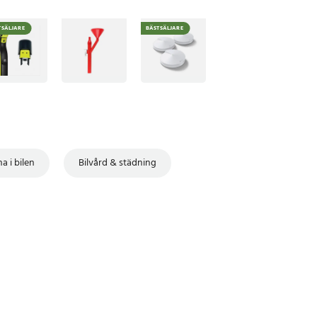
TSÄLJARE
BÄSTSÄLJARE
ha i bilen
Bilvård & städning