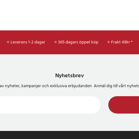
⭐ Leverans 1-2 dagar
⭐ 365 dagars öppet köp
⭐
Frakt 49kr *
Nyhetsbrev
del av nyheter, kampanjer och exklusiva erbjudanden Anmäl dig till vårt nyh