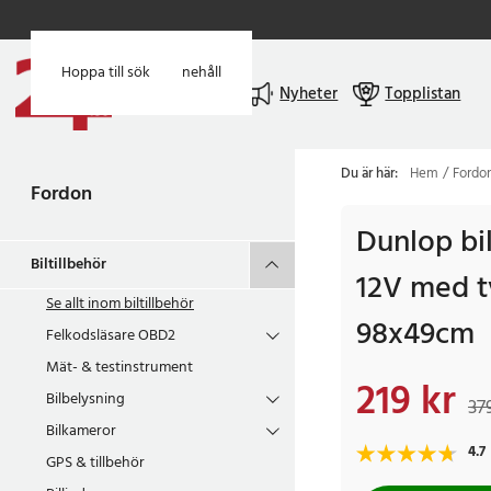
Hoppa till huvudinnehåll
Hoppa till sök
Meny
Nyheter
Topplistan
Du är här:
Hem
Fordo
Fordon
Dunlop bi
Biltillbehör
12V med t
Se allt inom
biltillbehör
98x49cm
Felkodsläsare OBD2
Mät- & testinstrument
219 kr
Nuvarande pris
:
219 
Bilbelysning
37
Bilkameror
4.7
GPS & tillbehör