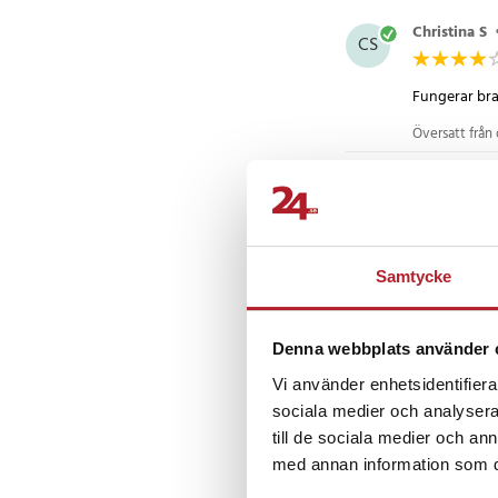
Christina S
CS
Fungerar bra
Översatt från
Ole
•
2 år 
O
Jag gillade d
är min bäst
Samtycke
Översatt från
Denna webbplats använder 
Lennart E
•
LE
Vi använder enhetsidentifierar
sociala medier och analysera 
till de sociala medier och a
Visa fler re
med annan information som du 