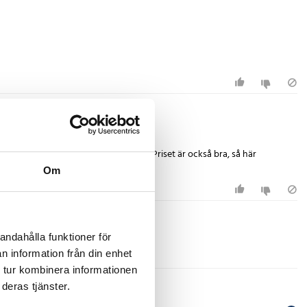
 i en vecka och den värms upp direkt. Priset är också bra, så här
Om
andahålla funktioner för
n information från din enhet
 tur kombinera informationen
deras tjänster.