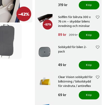
1,85 m
Pris
319 kr
:
319 kr
Köp
-
42
%
Solfilm för bilruta 300 x
76 cm – skyddar bilens
-
57
%
inredning och minskar
värme
Nuvarande pris
89 kr
:
209 kr
Köp
89 kr
Tidigare pris
:
209 kr
Solskydd för bilen 2-
pack
Pris
49 kr
:
49 kr
Köp
Clear Vision solskydd för
bilkörning / bilsolskydd
för vindruta / antireflex
solskärm för bil / roterbart
Pris
69 kr
:
69 kr
solskydd dag och natt
Köp