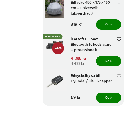
Biltäcke 490 x 175 x 150
cm – universellt
bilöverdrag /
skyddsöverdrag för sedan
Pris
319 kr
:
319 kr
och SUV
Köp
BÄSTSÄLJARE
iCarsoft CR Max
Bluetooth felkodsläsare
-
4
%
– professionellt
bildiagnosverktyg med
Nuvarande pris
4 299 kr
:
trådlös OBD-anslutning
Köp
4 299 kr
Tidigare pris
:
4 499 kr
4 499 kr
Bilnyckelhylsa till
Hyundai / Kia 3 knappar
Pris
69 kr
:
69 kr
Köp