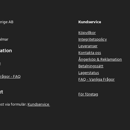
erige AB
Kundservice
Köpvillkor
almar
Integritetspolicy
Leveranser
ation
Kontakta oss
Ångerköp & Reklamation
e
Betalningssätt
n
Lagerstatus
frågor - FAQ
FAQ - Vanliga Frågor
kt
För företag
st via formulär:
Kundservice