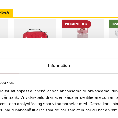
t markera din position vid olyckor
 därmed öka säkerheten för dig
ckså
anter.
PRESENTTIPS
BÄ
striangel
anter, metallstöd, skyddsfodral
istans och nödsituationer
-
34
%
5
Tarmo First aid
2 liters
Stå
Information
Väska 46 delar -
motivationsflaska
pac
ar
Första hjälpen-väska
med schema - Rosa
6 x
för Hem, Båt och Bil
Pris
259 kr
:
259 kr
Nuvarande pris
99 kr
:
Pri
49 
149 kr
cookies
99 kr
Tidigare pris
:
inom 1-2 vardagar
I lager, levereras inom 1-2 vardagar
I
I lager, levereras inom 1-2 vardagar
149 kr
e för att anpassa innehållet och annonserna till användarna, tillh
Köp
Köp
vår trafik. Vi vidarebefordrar även sådana identifierare och anna
nnons- och analysföretag som vi samarbetar med. Dessa kan i sin
har tillhandahållit eller som de har samlat in när du har använt 