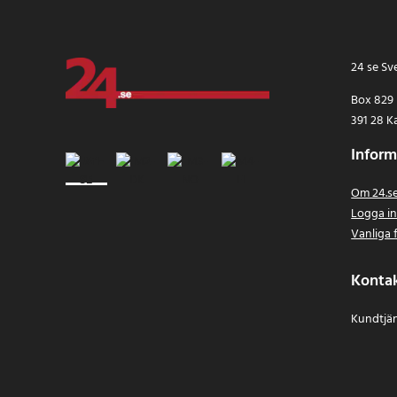
24 se Sv
Box 829
391 28 K
Inform
Om 24.s
Logga i
Vanliga 
Konta
Kundtjän