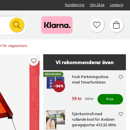
Kundservice
Om 24.se
Logga in
l för vägassistans
Vi rekommenderar även
BÄSTSÄLJARE
Fusk Parkeringsskiva
med Timerfunktion
-
34
%
Nuvarande pris
59 kr
:
89 kr
Köp
59 kr
Tidigare pris
:
89 kr
Fjärrkontroll med
rullande kod för Avidsen
garageportar 433,92 MHz