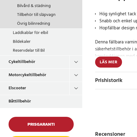
Bilvård & städning
Hög synlighet tack 
Tillbehör till släpvagn
Snabb och enkel up
Övrig bilinredning
Hopfällbar design
Laddkablar för elbil
Bildekaler
Denna fällbara varnin
säkerhetstillbehör i a
Reservdelar till Bil
konstruktionen med r
Cykeltillbehör
LÄS MER
gör att du syns väl av
ljusförhållanden.
Motorcykeltillbehör
Prishistorik
Triangeln fälls upp p
Elscooter
tack vare sina metall
den enkelt ihop och f
Båttillbehör
skyddsfodralet, vilket
bagageutrymmet eller
PRISGARANTI
Trygghet på väge
Recensioner