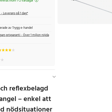
evereras inom 1-2 vardagar
s
- Leverans på 1 dag*
fierade av Trygg e-handel
gars prisgaranti - Över 1 miljon nöjda
ch reflexbelagd
angel – enkel att
id nödsituationer