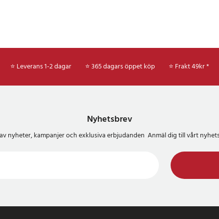
⭐ Leverans 1-2 dagar
⭐ 365 dagars öppet köp
⭐
Frakt 49kr *
Nyhetsbrev
del av nyheter, kampanjer och exklusiva erbjudanden Anmäl dig till vårt nyh