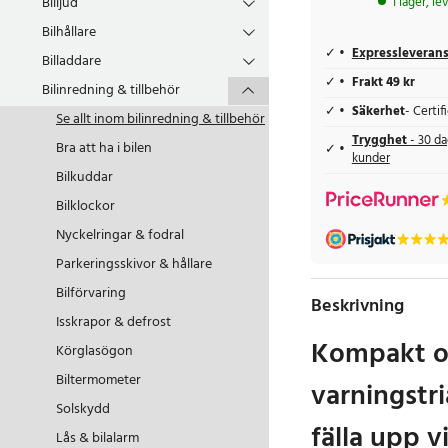
Billjud
I lager, l
Bilhållare
Expressleveran
Billaddare
Frakt 49 kr
Bilinredning & tillbehör
Säkerhet
- Certi
Se allt inom
bilinredning & tillbehör
Trygghet
- 30 da
Bra att ha i bilen
kunder
Bilkuddar
Bilklockor
Nyckelringar & fodral
Parkeringsskivor & hållare
Bilförvaring
Beskrivning
Isskrapor & defrost
Kompakt o
Körglasögon
Biltermometer
varningstri
Solskydd
fälla upp v
Lås & bilalarm