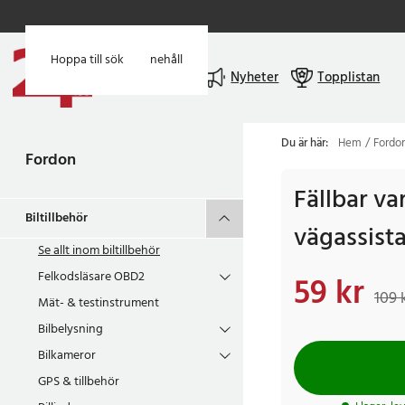
Hoppa till huvudinnehåll
Hoppa till sök
Meny
Nyheter
Topplistan
Du är här:
Hem
Fordo
Fordon
Fällbar va
Biltillbehör
vägassist
Se allt inom
biltillbehör
Felkodsläsare OBD2
59 kr
Nuvarande pris
:
59 k
109 
Mät- & testinstrument
Bilbelysning
Bilkameror
GPS & tillbehör