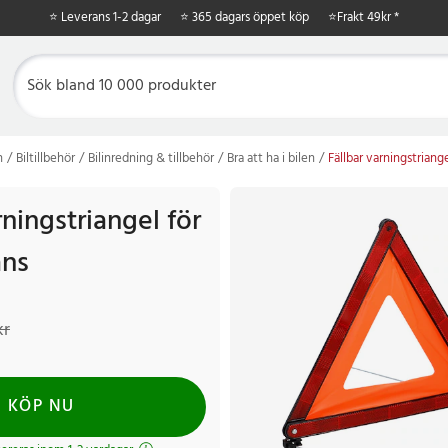
⭐ Leverans 1-2 dagar
⭐ 365 dagars öppet köp
⭐
Frakt 49kr *
n
Biltillbehör
Bilinredning & tillbehör
Bra att ha i bilen
Fällbar varningstriange
rningstriangel för
ans
r
Tidigare pris
:
109 kr
kr
KÖP NU