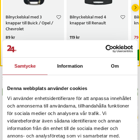
Bilnyckelskal med 3
Bilnyckelskal med 4
Bil
knappar till Buick / Opel /
knappar till Renault
kna
Chevrolet
Pris
89 kr
:
89 kr
Pris
119 kr
:
119 kr
Nu
79 
79 
I lager, levereras inom 1-2 vardagar
I lager, levereras inom 1-2 vardagar
Köp
Köp
Samtycke
Information
Om
Senast besökta
Denna webbplats använder cookies
BÄSTSÄLJARE
BÄS
Vi använder enhetsidentifierare för att anpassa innehållet
och annonserna till användarna, tillhandahålla funktioner
för sociala medier och analysera vår trafik. Vi
vidarebefordrar även sådana identifierare och annan
information från din enhet till de sociala medier och
annons- och analysföretag som vi samarbetar med.