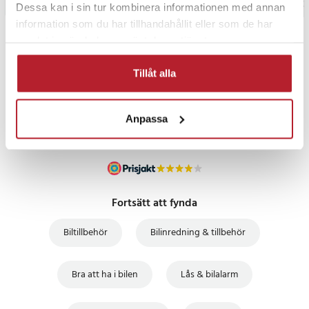
Dessa kan i sin tur kombinera informationen med annan
information som du har tillhandahållit eller som de har
samlat in när du har använt deras tjänster.
PRISGARANTI
Tillåt alla
UTFÖRSÄLJNING
Anpassa
Fortsätt att fynda
Biltillbehör
Bilinredning & tillbehör
Bra att ha i bilen
Lås & bilalarm