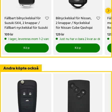
Laguna
- Material: Plast och koppar
- Mått: 8,1 x 3,7 x 1,4 cm
Fällbart bilnyckelskal för
Bilnyckelskal för Nissan,
Fäl
- Nettovikt: 21 g
Suzuki SX4, 2 knappar /
2 knappar / Nyckelskal
med
- Observera: Endast skal ingår, utan kretskort, batteri och chip
Fällbart nyckelskal för Suzuki
för Nissan Cube Qashqai
Rom
SX4
Juke Navara X-Trail
Bre
Pris
109 kr
:
109 kr
Pris
129 kr
:
129 kr
Pri
129
Artikelnummer
:
130971
I lager, levereras inom 1-2 vardagar
Just nu har vi bara 2 kvar av denna pr
Köp
Köp
Andra köpte också