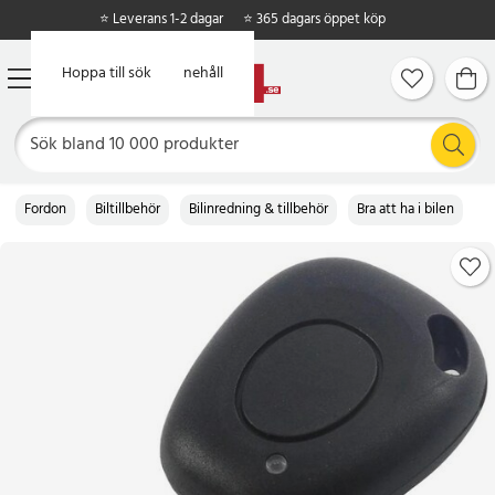
⭐ Leverans 1-2 dagar
⭐ 365 dagars öppet köp
Hoppa till huvudinnehåll
Hoppa till sök
Fordon
Biltillbehör
Bilinredning & tillbehör
Bra att ha i bilen