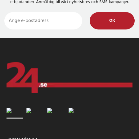
erbjudanden Anmäl dig till vårt nyhetsbrev och SMS-kampanjer.
OK