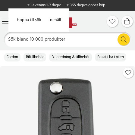
⭐ Leverans 1-2 dagar
⭐ 365 dagars öppet köp
Hoppa till huvudinnehåll
Hoppa till sök
Fordon
Biltillbehör
Bilinredning & tillbehör
Bra att ha i bilen