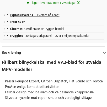
I lager, levereras inom 1-2 vardagar
Expressleverans
- Leverans på 1 dag*
Frakt 49 kr
Säkerhet
- Certifierade av Trygg e-handel
Trygghet
- 30 dagars prisgaranti - Över 1 miljon nöjda kunder
Beskrivning
Fällbart bilnyckelskal med VA2-blad för utvalda
MPV-modeller
Passar Peugeot Expert, Citroën Dispatch, Fiat Scudo och Toyota
ProAce enligt kompatibilitetslistan
Fällbar design med bekväm och välpassande knappkänsla
Skyddar nyckeln mot repor, smuts och vardagligt slitage