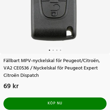
Fällbart MPV-nyckelskal för Peugeot/Citroën,
VA2 CE0536 / Nyckelskal för Peugeot Expert
Citroën Dispatch
69 kr
Pris
:
69 kr
KÖP NU