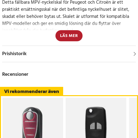
Detta fällbara MPV-nyckelskal för Peugeot och Citroën är ett
praktiskt ersättningsskal när det befintliga nyckelhuset är slitet,
skadat eller behöver bytas ut. Skalet är utformat för kompatibla
MPV-modeller och ger en smidig lösning där du flyttar över
innehållet från din befintliga nyckel.
LÄS MER
Den välpassande knappdesignen ger en bekväm känsla vid daglig
användning, medan plastkonstruktionen gör nyckelskalet lätt att
Prishistorik
hantera. Skalet hjälper även till att skydda nyckeln mot repor,
smuts, sprickor och slitage från vardagsanvändning.
Recensioner
Kontrollera passformen före köp
Vi rekommenderar även
Detta är endast ett nyckelskal och inte en komplett fjärrkontroll.
Kretskort, batteri och chip ingår inte. Jämför alltid din befintliga
nyckel med produktbilden innan köp för att säkerställa att form
och knappdesign stämmer.
Specifikation
- Produkttyp: Fällbart bilnyckelskal