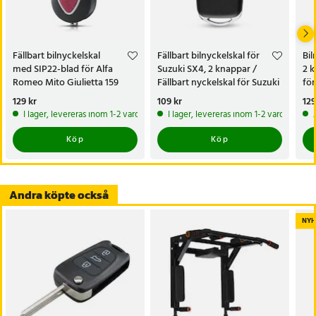
- Kompatibilitet: Peugeot Expert 2006–2016, Citroën Dispatch
2006–2016, Fiat Scudo 2007–2016 och Toyota ProAce 2013–2016
- Nyckelblad: VA2 utan spår
Fällbart bilnyckelskal
Fällbart bilnyckelskal för
Bil
- Märkning: CE0536
med SIP22-blad för Alfa
Suzuki SX4, 2 knappar /
2 k
- Material: Plast
Romeo Mito Giulietta 159
Fällbart nyckelskal för Suzuki
för
- Funktion: Skyddar mot repor, smuts och slitage
Brera, 3 knappar - Röd
SX4
Juk
Pris
129 kr
:
129 kr
Pris
109 kr
:
109 kr
Pri
129
- Observera: Endast skal ingår, utan kretskort, batteri och chip
I lager, levereras inom 1-2 vardagar
I lager, levereras inom 1-2 vardagar
Artikelnummer
:
130984
Köp
Köp
Andra köpte också
NYH