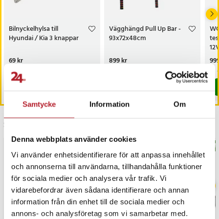
Bilnyckelhylsa till
Vägghängd Pull Up Bar -
WO
Hyundai / Kia 3 knappar
93x72x48cm
tes
12
me
Pris
69 kr
:
69 kr
Pris
899 kr
:
899 kr
Pri
999
sig
I lager, levereras inom 1-2 vardagar
Kommer i lager 2026-09-11
Köp
Köp
Samtycke
Information
Om
Senast besökta
Denna webbplats använder cookies
BÄSTSÄLJARE
BÄS
Vi använder enhetsidentifierare för att anpassa innehållet
och annonserna till användarna, tillhandahålla funktioner
för sociala medier och analysera vår trafik. Vi
vidarebefordrar även sådana identifierare och annan
information från din enhet till de sociala medier och
annons- och analysföretag som vi samarbetar med.