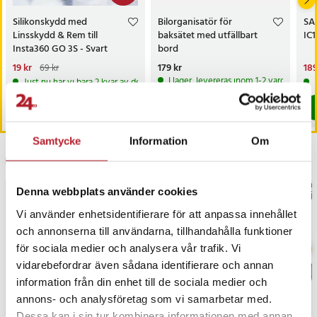
Silikonskydd med
Bilorganisatör för
SA
Linsskydd & Rem till
baksätet med utfällbart
IC1
Insta360 GO 3S - Svart
bord
Nuvarande pris
19 kr
:
19 kr
Tidigare
Pris
179 kr
:
179 kr
Nu
189
69 kr
pris
:
69 kr
189
I lager, levereras inom 1-2 vardagar
Just nu har vi bara 2 kvar av denna produkt
Köp
Köp
Samtycke
Information
Om
Senast besökta
Denna webbplats använder cookies
BÄSTSÄLJARE
BÄS
Vi använder enhetsidentifierare för att anpassa innehållet
och annonserna till användarna, tillhandahålla funktioner
för sociala medier och analysera vår trafik. Vi
vidarebefordrar även sådana identifierare och annan
information från din enhet till de sociala medier och
annons- och analysföretag som vi samarbetar med.
Dessa kan i sin tur kombinera informationen med annan