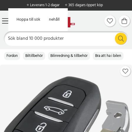
⭐ Leverans 1-2 dagar
⭐ 365 dagars öppet köp
Hoppa till huvudinnehåll
Hoppa till sök
Fordon
Biltillbehör
Bilinredning & tillbehör
Bra att ha i bilen