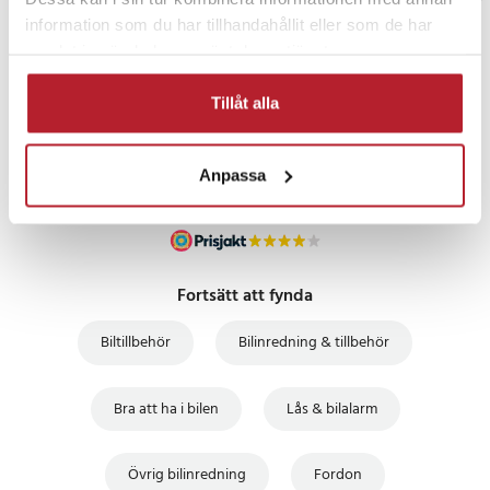
information som du har tillhandahållit eller som de har
PRISGARANTI
samlat in när du har använt deras tjänster.
Tillåt alla
UTFÖRSÄLJNING
Anpassa
Fortsätt att fynda
Biltillbehör
Bilinredning & tillbehör
Bra att ha i bilen
Lås & bilalarm
Övrig bilinredning
Fordon