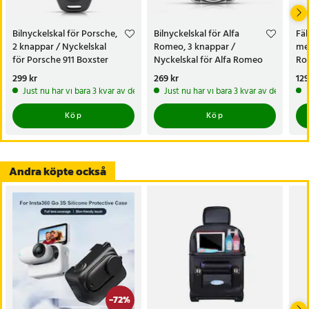
- Frekvens: 433 MHz FSK
- Nyckelblad: VA2-bilnyckel utan spår
Bilnyckelskal för Porsche,
Bilnyckelskal för Alfa
Fäl
- Chip: 4A-chip
2 knappar / Nyckelskal
Romeo, 3 knappar /
med
- Material: Plast
för Porsche 911 Boxster
Nyckelskal för Alfa Romeo
Rom
- Knappdesign: Bekväm och välpassande
156 159 Brera Spider
Bre
Pris
299 kr
:
299 kr
Pris
269 kr
:
269 kr
Pri
129
Just nu har vi bara 3 kvar av denna produkt
Just nu har vi bara 3 kvar av denna pr
Artikelnummer
:
130974
Köp
Köp
Andra köpte också
-
72
%