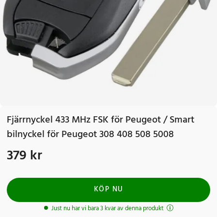
Fjärrnyckel 433 MHz FSK för Peugeot / Smart
bilnyckel för Peugeot 308 408 508 5008
379 kr
Pris
:
379 kr
KÖP NU
Just nu har vi bara 3 kvar av denna produkt