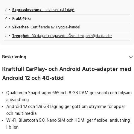
Expressleverans
- Leverans på 1 dag*
Frakt 49 kr
Säkerhet
- Certifierade av Trygg e-handel
Trygghet
- 30 dagars prisgaranti - Över 1 miljon nöjda kunder
Beskrivning
Kraftfull CarPlay- och Android Auto-adapter med
Android 12 och 4G-stöd
Qualcomm Snapdragon 665 och 8 GB RAM ger snabb och följsam
användning
Android 12 och 128 GB lagring ger gott om utrymme för appar
och multimedia
Wi-Fi, Bluetooth 5.0, Nano SIM och HDMI ger flexibel anslutning
i bilen