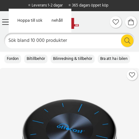
⭐ Leverans 1-2 dagar
⭐ 365 dagars öppet köp
Hoppa till huvudinnehåll
Hoppa till sök
Fordon
Biltillbehör
Bilinredning & tillbehör
Bra att ha i bilen