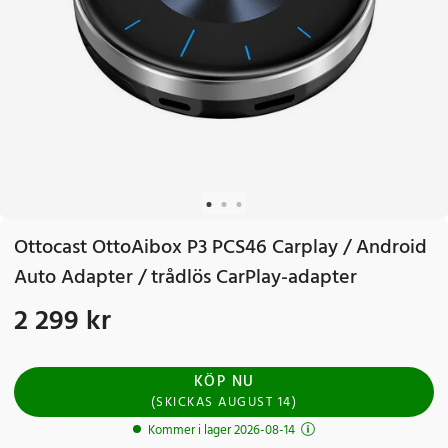
Ottocast OttoAibox P3 PCS46 Carplay / Android
Auto Adapter / trådlös CarPlay-adapter
2 299 kr
Pris
:
2 299 kr
KÖP NU
(
SKICKAS
AUGUST 14
)
Kommer i lager 2026-08-14