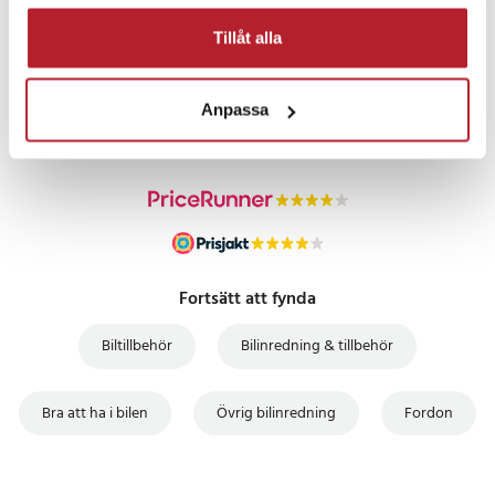
Tillåt alla
PRISGARANTI
Anpassa
UTFÖRSÄLJNING
Fortsätt att fynda
Biltillbehör
Bilinredning & tillbehör
Bra att ha i bilen
Övrig bilinredning
Fordon