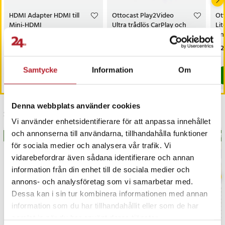
- Mått: 8 x 8 x 1,8 cm
- Förpackningen innehåller: Ottocast OttoAibox P3-adapter, USB-C
HDMI Adapter HDMI till
Ottocast Play2Video
Ot
till USB-A-kabel, USB-C till USB-C-kabel, strömkabel och
Mini-HDMI
Ultra trådlös CarPlay och
Lit
Android Auto-adapter
An
användarmanual
And
Pris
39 kr
:
39 kr
Pris
999 kr
:
999 kr
Pri
2 2
Artikelnummer
:
130679
Just nu har vi bara 2 kvar av denna produkt
I lager, levereras inom 1-2 vardagar
Samtycke
Information
Om
Köp
Köp
Denna webbplats använder cookies
Senast besökta
Vi använder enhetsidentifierare för att anpassa innehållet
och annonserna till användarna, tillhandahålla funktioner
BÄSTSÄLJARE
BÄS
för sociala medier och analysera vår trafik. Vi
vidarebefordrar även sådana identifierare och annan
information från din enhet till de sociala medier och
annons- och analysföretag som vi samarbetar med.
Dessa kan i sin tur kombinera informationen med annan
information som du har tillhandahållit eller som de har
samlat in när du har använt deras tjänster.