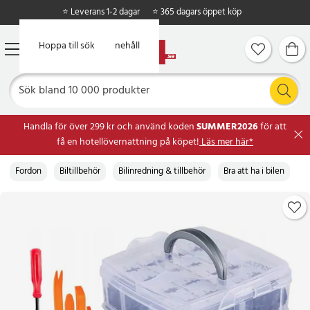
⭐ Leverans 1-2 dagar
⭐ 365 dagars öppet köp
Hoppa till huvudinnehåll
Hoppa till sök
Handla för över 299 kr och använd koden
SUMMER2026
för att
få en hotellövernattning på köpet!
Läs mer här*
Fordon
Biltillbehör
Bilinredning & tillbehör
Bra att ha i bilen