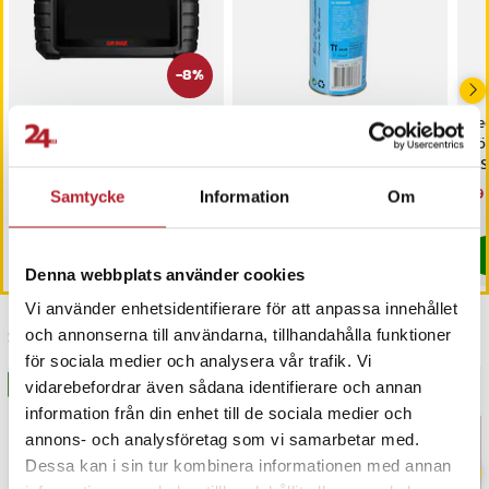
-
8
%
iCarsoft CR MAX OBD /
Butangas på flaska för
Ree
OBD2 felkodsläsare /
gasbrännare och
hö
bildiagnosverktyg /
allroundbruk
– S
diagnosverktyg för bil
Nuvarande pris
3 698 kr
:
Pris
29 kr
:
29 kr
Nu
99 
3 999 kr
Samtycke
Information
Om
3 698 kr
Tidigare pris
:
3 999 kr
99 
I lager, levereras inom 1-2 vardagar
I lager, levereras inom 1-2 vardagar
Köp
Köp
Denna webbplats använder cookies
Vi använder enhetsidentifierare för att anpassa innehållet
Senast besökta
och annonserna till användarna, tillhandahålla funktioner
för sociala medier och analysera vår trafik. Vi
BÄSTSÄLJARE
vidarebefordrar även sådana identifierare och annan
information från din enhet till de sociala medier och
annons- och analysföretag som vi samarbetar med.
Dessa kan i sin tur kombinera informationen med annan