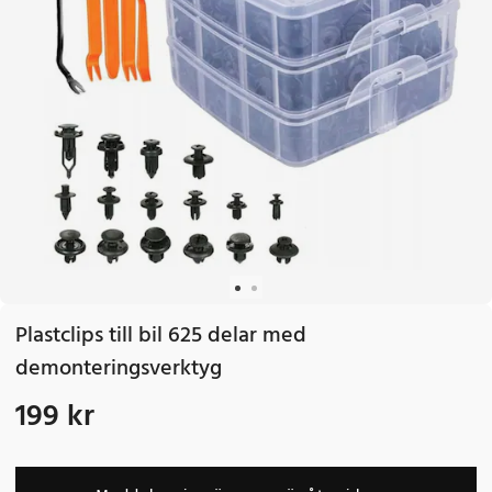
Plastclips till bil 625 delar med
demonteringsverktyg
199 kr
Pris
:
199 kr