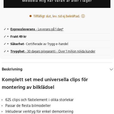
Meddela mig när varan är åter i lager
Tillfälligt slut, lev. tid ej bekräftad.
Expressleverans
- Leverans på 1 dag*
Frakt 49 kr
Säkerhet
- Certifierade av Trygg e-handel
Trygghet
- 30 dagars prisgaranti - Över 1 miljon nöjda kunder
Beskrivning
Komplett set med universella clips för
montering av bilklädsel
625 clips och fästelement i olika storlekar
Passar de flesta bilmodeller
Inkluderar verktyg för enkel demontering