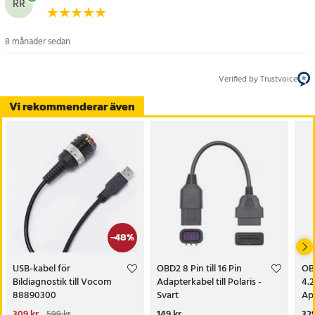
RR
- Arbetstemperatur: 24 °C
- Material: Slitstarkt, tåligt och flexibelt material
- Funktioner: Enkel installation, Plug & Play, stabil signalöverföring
8 månader sedan
Artikelnummer
:
123369
Verified by Trustvoice
Vi rekommenderar även
-
48
%
USB-kabel för
OBD2 8 Pin till 16 Pin
OB
Bildiagnostik till Vocom
Adapterkabel till Polaris -
4.2
88890300
Svart
Ap
Nuvarande pris
309 kr
:
Pris
149 kr
:
149 kr
Pri
329
599 kr