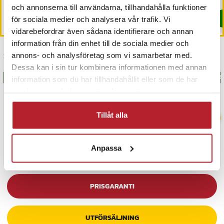
I lager, levereras inom 1-2 vardagar
och annonserna till användarna, tillhandahålla funktioner
Köp
Köp
för sociala medier och analysera vår trafik. Vi
vidarebefordrar även sådana identifierare och annan
information från din enhet till de sociala medier och
Senast besökta
annons- och analysföretag som vi samarbetar med.
Dessa kan i sin tur kombinera informationen med annan
BÄSTSÄLJARE
BÄSTSÄLJARE
BÄS
information som du har tillhandahållit eller som de har
samlat in när du har använt deras tjänster.
Tillåt alla
Anpassa
PRISGARANTI
UTFÖRSÄLJNING