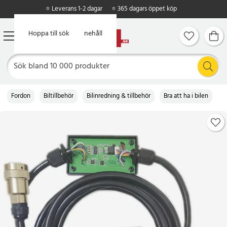
⭐ Leverans 1-2 dagar
⭐ 365 dagars öppet köp
Hoppa till huvudinnehåll
Hoppa till sök
Fordon
Biltillbehör
Bilinredning & tillbehör
Bra att ha i bilen