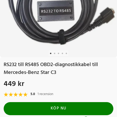
RS232 till RS485 OBD2-diagnostikkabel till
Mercedes-Benz Star C3
449 kr
Pris
:
449 kr
5.0
1 recension
KÖP NU