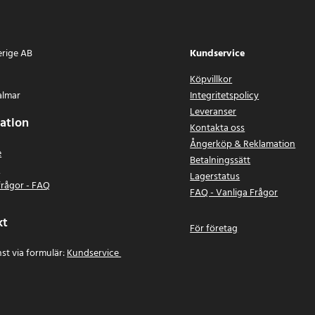
erige AB
Kundservice
Köpvillkor
almar
Integritetspolicy
Leveranser
ation
Kontakta oss
Ångerköp & Reklamation
e
Betalningssätt
n
Lagerstatus
frågor - FAQ
FAQ - Vanliga Frågor
kt
För företag
st via formulär:
Kundservice