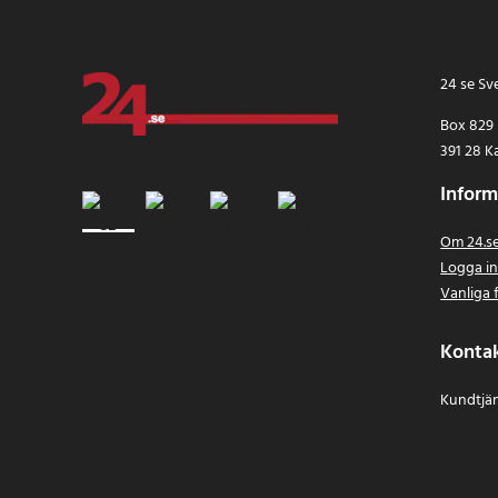
24 se Sv
Box 829
391 28 K
Inform
Om 24.s
Logga i
Vanliga 
Konta
Kundtjän