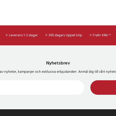
⭐ Leverans 1-2 dagar
⭐ 365 dagars öppet köp
⭐
Frakt 49kr *
Nyhetsbrev
del av nyheter, kampanjer och exklusiva erbjudanden Anmäl dig till vårt nyh