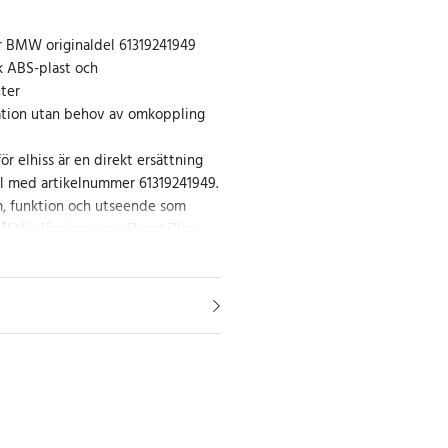
r BMW originaldel 61319241949
rk ABS-plast och
ter
lation utan behov av omkoppling
ör elhiss är en direkt ersättning
l med artikelnummer 61319241949.
 funktion och utseende som
ålitlig lösning som säkerställer
 elektriska fönster.
a konstruktionen i ABS-plast och
nik garanteras lång livslängd och
n vid daglig användning.
signad för att ge snabb och
er fönsterhissarna, vilket gör
are och bekvämare.