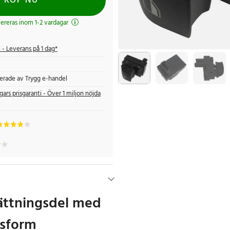
KÖP NU
evereras inom 1-2 vardagar
s
- Leverans på 1 dag*
fierade av Trygg e-handel
gars prisgaranti - Över 1 miljon nöjda
sättningsdel med
ssform