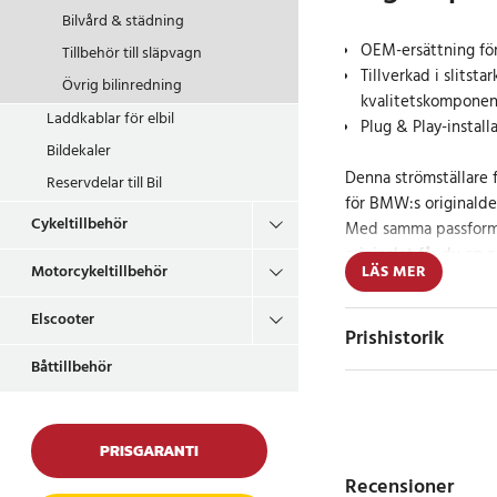
Bilvård & städning
OEM-ersättning fö
Tillbehör till släpvagn
Tillverkad i slitsta
Övrig bilinredning
kvalitetskomponen
Laddkablar för elbil
Plug & Play-instal
Bildekaler
Denna strömställare f
Reservdelar till Bil
för BMW:s originalde
Cykeltillbehör
Med samma passform,
originalet får du en p
LÄS MER
Motorcykeltillbehör
smidig drift av bilens
Elscooter
Tack vare den robust
Prishistorik
högkvalitativ elektro
Båttillbehör
stabil prestanda äve
Strömställaren är de
responsiv kontroll öv
PRISGARANTI
körningen både enkl
Recensioner