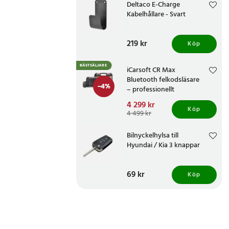
Deltaco E-Charge
Kabelhållare - Svart
Pris
219 kr
:
219 kr
Köp
BÄSTSÄLJARE
iCarsoft CR Max
Bluetooth felkodsläsare
-
4
%
– professionellt
bildiagnosverktyg med
Nuvarande pris
4 299 kr
:
trådlös OBD-anslutning
Köp
4 299 kr
Tidigare pris
:
4 499 kr
4 499 kr
Bilnyckelhylsa till
Hyundai / Kia 3 knappar
Pris
69 kr
:
69 kr
Köp