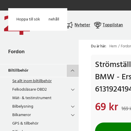
Hoppa till huvudinnehåll
Hoppa till sök
Meny
Nyheter
Topplistan
Du är här:
Hem
Fordo
Fordon
Strömställa
Biltillbehör
BMW - Ers
Se allt inom
biltillbehör
6131924194
Felkodsläsare OBD2
Mät- & testinstrument
69 kr
Nuvarande pris
:
69 k
Bilbelysning
169 
Bilkameror
GPS & tillbehör