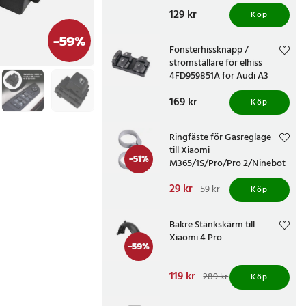
868 MHz
Pris
129 kr
:
129 kr
Köp
-
59
%
Fönsterhissknapp /
strömställare för elhiss
4FD959851A för Audi A3
2005-2012 - Svart
Pris
169 kr
:
169 kr
Köp
Ringfäste för Gasreglage
till Xiaomi
-
51
%
M365/1S/Pro/Pro 2/Ninebot
MAX G30/ES1/ES2/ES3/E22 -
Nuvarande pris
29 kr
:
Vit
59 kr
Köp
29 kr
Tidigare pris
:
59 kr
Bakre Stänkskärm till
Xiaomi 4 Pro
-
59
%
Nuvarande pris
119 kr
:
289 kr
Köp
119 kr
Tidigare pris
:
289 kr