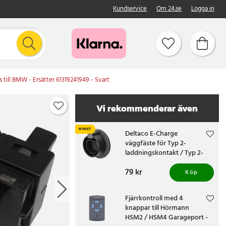
Kundservice
Om 24.se
Logga in
ss till BMW - Ersätter 61319241949 - Svart
Vi rekommenderar även
NYHET
Deltaco E-Charge
väggfäste för Typ 2-
laddningskontakt / Typ 2-
kontakthållare för
Pris
79 kr
:
79 kr
elbilsladdare
Köp
Fjärrkontroll med 4
knappar till Hörmann
HSM2 / HSM4 Garageport -