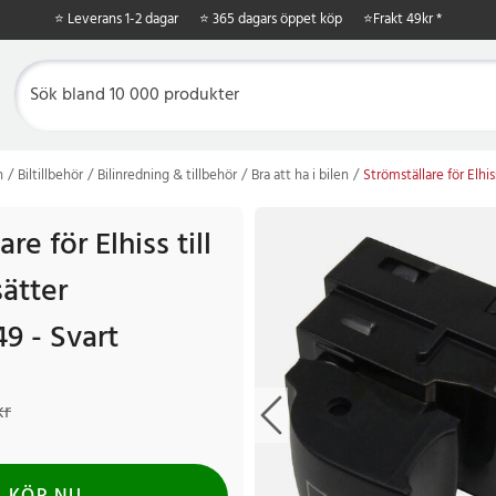
⭐ Leverans 1-2 dagar
⭐ 365 dagars öppet köp
⭐
Frakt 49kr *
n
Biltillbehör
Bilinredning & tillbehör
Bra att ha i bilen
Strömställare för Elhi
re för Elhiss till
ätter
9 - Svart
r
Tidigare pris
:
169 kr
kr