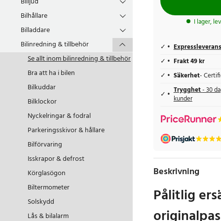
Billjud
Bilhållare
I lager, l
Billaddare
Bilinredning & tillbehör
Expressleveran
Se allt inom
bilinredning & tillbehör
Frakt 49 kr
Bra att ha i bilen
Säkerhet
- Certi
Bilkuddar
Trygghet
- 30 da
kunder
Bilklockor
Nyckelringar & fodral
Parkeringsskivor & hållare
Bilförvaring
Isskrapor & defrost
Beskrivning
Körglasögon
Biltermometer
Pålitlig er
Solskydd
originalpa
Lås & bilalarm