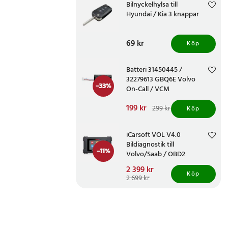
Bilnyckelhylsa till
Hyundai / Kia 3 knappar
Pris
69 kr
:
69 kr
Köp
Batteri 31450445 /
32279613 GBQ6E Volvo
-
33
%
On-Call / VCM
Nuvarande pris
199 kr
:
299 kr
Köp
199 kr
Tidigare pris
:
299 kr
iCarsoft VOL V4.0
Bildiagnostik till
-
11
%
Volvo/Saab / OBD2
diagnosverktyg /
Nuvarande pris
2 399 kr
:
felkodsläsare bil
Köp
2 399 kr
Tidigare pris
:
2 699 kr
2 699 kr