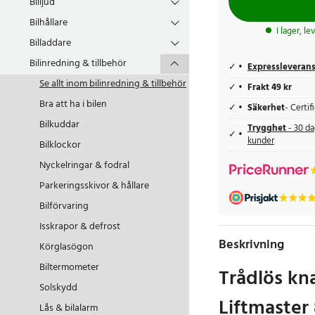
Billjud
Bilhållare
I lager, l
Billaddare
Bilinredning & tillbehör
Expressleveran
Se allt inom
bilinredning & tillbehör
Frakt 49 kr
Bra att ha i bilen
Säkerhet
- Certi
Bilkuddar
Trygghet
- 30 da
kunder
Bilklockor
Nyckelringar & fodral
Parkeringsskivor & hållare
Bilförvaring
Isskrapor & defrost
Beskrivning
Körglasögon
Biltermometer
Trådlös kna
Solskydd
Liftmaste
Lås & bilalarm