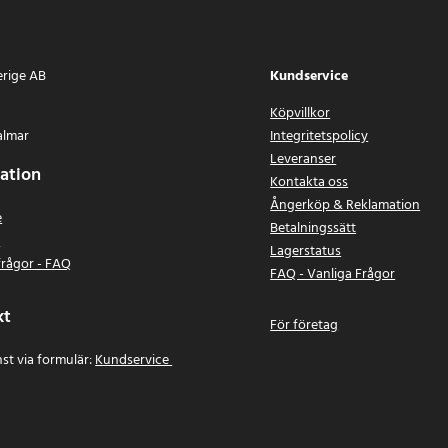
erige AB
Kundservice
Köpvillkor
almar
Integritetspolicy
Leveranser
ation
Kontakta oss
Ångerköp & Reklamation
e
Betalningssätt
n
Lagerstatus
frågor - FAQ
FAQ - Vanliga Frågor
kt
För företag
st via formulär:
Kundservice