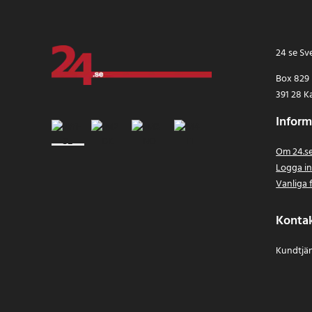
24 se Sv
Box 829
391 28 K
Inform
Om 24.s
Logga i
Vanliga 
Konta
Kundtjän