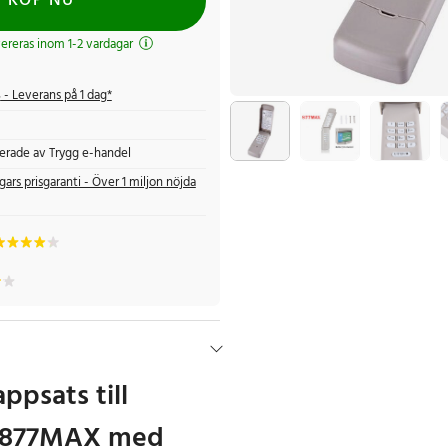
KÖP NU
evereras inom 1-2 vardagar
s
- Leverans på 1 dag*
fierade av Trygg e-handel
gars prisgaranti - Över 1 miljon nöjda
ppsats till
r 877MAX med