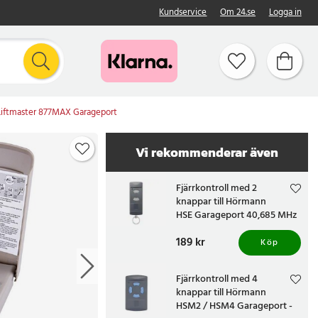
Kundservice
Om 24.se
Logga in
l Liftmaster 877MAX Garageport
Vi rekommenderar även
Fjärrkontroll med 2
knappar till Hörmann
HSE Garageport 40,685 MHz
Pris
189 kr
:
189 kr
Köp
Fjärrkontroll med 4
knappar till Hörmann
HSM2 / HSM4 Garageport -