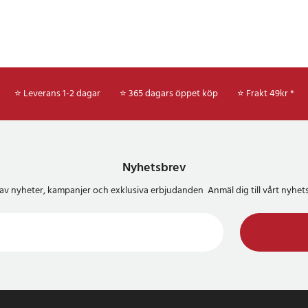
⭐ Leverans 1-2 dagar
⭐ 365 dagars öppet köp
⭐
Frakt 49kr *
Nyhetsbrev
del av nyheter, kampanjer och exklusiva erbjudanden Anmäl dig till vårt nyh