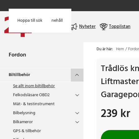
Hoppa till huvudinnehåll
Hoppa till sök
Meny
Nyheter
Topplistan
Du är här:
Hem
Fordo
Fordon
Trådlös kn
Biltillbehör
Liftmaste
Se allt inom
biltillbehör
Garagepo
Felkodsläsare OBD2
Mät- & testinstrument
239 kr
Pris
:
239 kr
Bilbelysning
Bilkameror
GPS & tillbehör