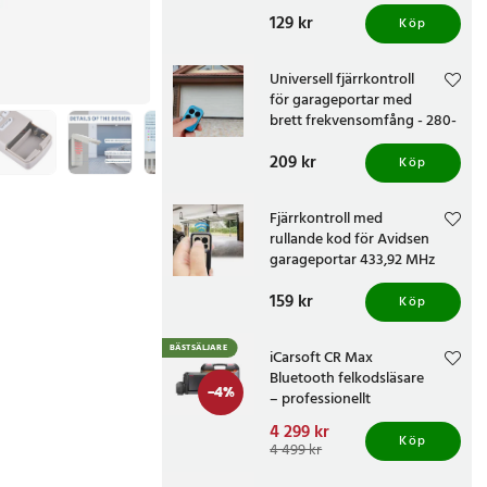
868 MHz
Pris
129 kr
:
129 kr
Köp
Universell fjärrkontroll
för garageportar med
brett frekvensomfång - 280-
868 MHz
Pris
209 kr
:
209 kr
Köp
Fjärrkontroll med
rullande kod för Avidsen
garageportar 433,92 MHz
Pris
159 kr
:
159 kr
Köp
BÄSTSÄLJARE
iCarsoft CR Max
Bluetooth felkodsläsare
-
4
%
– professionellt
bildiagnosverktyg med
Nuvarande pris
4 299 kr
:
trådlös OBD-anslutning
Köp
4 299 kr
Tidigare pris
:
4 499 kr
4 499 kr