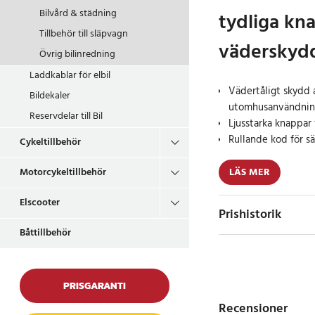
Bilvård & städning
tydliga kn
Tillbehör till släpvagn
väderskyd
Övrig bilinredning
Laddkablar för elbil
Vädertåligt skydd 
Bildekaler
utomhusanvändni
Reservdelar till Bil
Ljusstarka knappar 
Rullande kod för sä
Cykeltillbehör
Denna trådlösa knap
LÄS MER
Motorcykeltillbehör
ersättningsdel för L
Elscooter
åtkomst till garagepor
Prishistorik
Konstruktionen i ABS-
Båttillbehör
anpassad för monteri
skyddet bidrar till på
Denna modell är utru
PRISGARANTI
knappar som gör inma
Recensioner