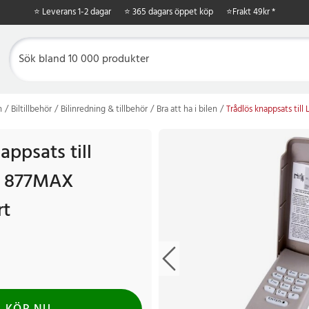
⭐ Leverans 1-2 dagar
⭐ 365 dagars öppet köp
⭐
Frakt 49kr *
n
Biltillbehör
Bilinredning & tillbehör
Bra att ha i bilen
Trådlös knappsats til
appsats till
r 877MAX
rt