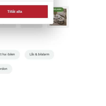
BÄSTSÄLJARE
BÄSTSÄLJARE
Tillåt alla
t ha i bilen
Lås & bilalarm
ordon