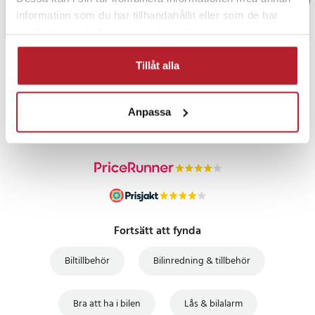
information som du har tillhandahållit eller som de har
samlat in när du har använt deras tjänster.
Tillåt alla
PRISGARANTI
Anpassa
UTFÖRSÄLJNING
Fortsätt att fynda
Biltillbehör
Bilinredning & tillbehör
Bra att ha i bilen
Lås & bilalarm