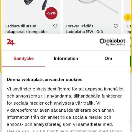
-
52
%
Laddare till Braun
Forever Trådlös
iCa
rakapparat / kompatibel
Laddplatta 15W - Grå
mju
12 V adapter /
up
ersättningsladdare för Braun
fun
Nuvarande pris
149 kr
:
Pris
139 kr
:
139 kr
Pri
4 9
309 kr
Series 3
149 kr
Tidigare pris
:
309 kr
Just nu har vi bara 3 kvar av denna pr
Kommer i lager 2026-08-14
Samtycke
Information
Om
Köp
Köp
Denna webbplats använder cookies
Senast besökta
Vi använder enhetsidentifierare för att anpassa innehållet
och annonserna till användarna, tillhandahålla funktioner
BÄSTSÄLJARE
BÄSTSÄLJARE
BÄS
för sociala medier och analysera vår trafik. Vi
vidarebefordrar även sådana identifierare och annan
information från din enhet till de sociala medier och
annons- och analysföretag som vi samarbetar med.
Dessa kan i sin tur kombinera informationen med annan