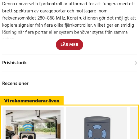
Denna universella fjärrkontroll är utformad för att fungera med ett
brett spektrum av garageportar och mottagare inom
frekvensområdet 280–868 MHz. Konstruktionen gör det möjligt att
kopiera signaler från flera olika fjärrkontroller, vilket ger en smidig
lösning när flera portar eller system behöver styras från samma
enhet.
LÄS MER
Stöd för flera kodtyper, såsom fast kod, inlärningskod och rullande
kod, ger flexibel användning vid parkoppling med olika system.
Prishistorik
Detta gör fjärrkontrollen användbar i många installationer där
kompatibilitet över flera frekvenser krävs.
Recensioner
Fyra programmerbara knappar gör det möjligt att styra upp till fyra
olika funktioner eller mottagare. Knappstyrningen är tydlig och lätt
Vi rekommenderar även
att använda, vilket bidrar till snabb och smidig hantering i
vardagen.
Kompakt och praktisk för daglig användning