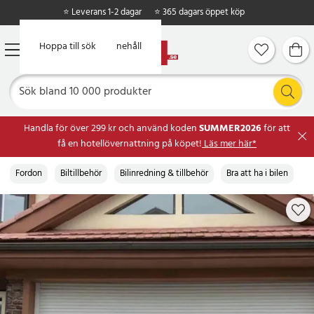
⭐ Leverans 1-2 dagar
⭐ 365 dagars öppet köp
Hoppa till huvudinnehåll
Hoppa till sök
Handla för över 299 kr och använd koden
SUMMER2026
för att
få en hotellövernattning på köpet!
Läs mer här*
Fordon
Biltillbehör
Bilinredning & tillbehör
Bra att ha i bilen