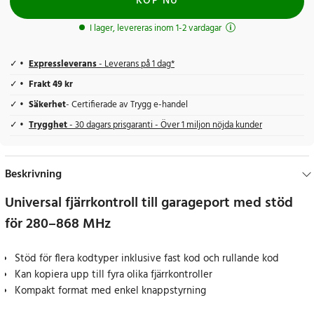
KÖP NU
I lager, levereras inom 1-2 vardagar
Expressleverans
- Leverans på 1 dag*
Frakt 49 kr
Säkerhet
- Certifierade av Trygg e-handel
Trygghet
- 30 dagars prisgaranti - Över 1 miljon nöjda kunder
Beskrivning
Universal fjärrkontroll till garageport med stöd
för 280–868 MHz
Stöd för flera kodtyper inklusive fast kod och rullande kod
Kan kopiera upp till fyra olika fjärrkontroller
Kompakt format med enkel knappstyrning