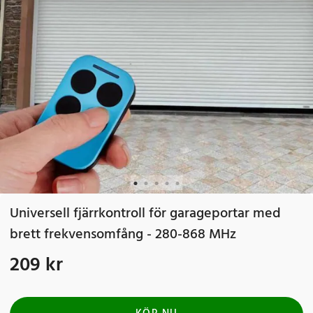
Universell fjärrkontroll för garageportar med
brett frekvensomfång - 280-868 MHz
209 kr
Pris
:
209 kr