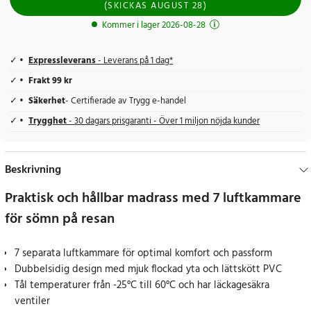
(
SKICKAS
AUGUST 28
)
Kommer i lager 2026-08-28
Expressleverans
- Leverans på 1 dag*
Frakt 99 kr
Säkerhet
- Certifierade av Trygg e-handel
Trygghet
- 30 dagars prisgaranti - Över 1 miljon nöjda kunder
Beskrivning
Praktisk och hållbar madrass med 7 luftkammare
för sömn på resan
7 separata luftkammare för optimal komfort och passform
Dubbelsidig design med mjuk flockad yta och lättskött PVC
Tål temperaturer från -25°C till 60°C och har läckagesäkra
ventiler