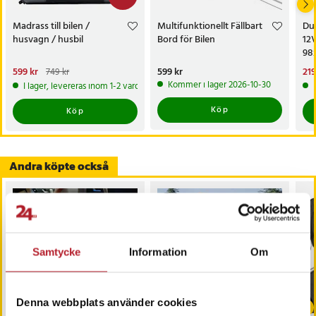
- Användning: Bilresor, camping, picknick, gästsäng
Madrass till bilen /
Multifunktionellt Fällbart
Dun
Artikelnummer
:
125664
husvagn / husbil
Bord för Bilen
12
98
Nuvarande pris
599 kr
:
Pris
599 kr
:
599 kr
Nu
219
749 kr
599 kr
Tidigare pris
:
749 kr
219
Kommer i lager 2026-10-30
I lager, levereras inom 1-2 vardagar
Köp
Köp
Andra köpte också
Samtycke
Information
Om
-
43
%
-
31
%
Denna webbplats använder cookies