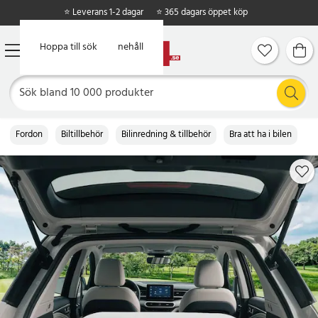
⭐ Leverans 1-2 dagar
⭐ 365 dagars öppet köp
Hoppa till huvudinnehåll
Hoppa till sök
Fordon
Biltillbehör
Bilinredning & tillbehör
Bra att ha i bilen