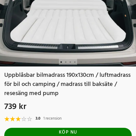
Uppblåsbar bilmadrass 190x130cm / luftmadrass
för bil och camping / madrass till baksäte /
resesäng med pump
739 kr
Pris
:
739 kr
3.0
1 recension
KÖP NU