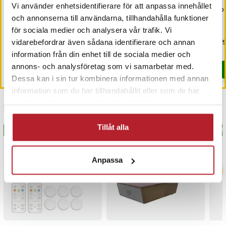
Vi använder enhetsidentifierare för att anpassa innehållet
Luftmadrass säng med
Uppblåsbart tält med
Sol
och annonserna till användarna, tillhandahålla funktioner
kudde för bilens baksäte
pump - campingtält /
lufttält för 4–6 pers
för sociala medier och analysera vår trafik. Vi
Nuvarande pris
399 kr
:
Nuvarande pris
3 999 kr
:
Pri
219
699 kr
5 789 kr
vidarebefordrar även sådana identifierare och annan
399 kr
Tidigare pris
:
699 kr
3 999 kr
Tidigare pris
:
5 789 kr
I lager, levereras inom 1-2 vardagar
I lager, levereras inom 1-2 vardagar
information från din enhet till de sociala medier och
annons- och analysföretag som vi samarbetar med.
Köp
Köp
Dessa kan i sin tur kombinera informationen med annan
information som du har tillhandahållit eller som de har
samlat in när du har använt deras tjänster.
Senast besökta
Tillåt alla
BÄSTSÄLJARE
BÄSTSÄLJARE
BÄS
Anpassa