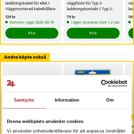
laddningskabel för elbil /
väggfäste för Typ 2-
väg
Väggmonterad kabelhållare
laddningskontakt / Typ 2-
lad
för elbilsladdare
kontakthållare för
Väg
Pris
129 kr
:
129 kr
Pris
79 kr
:
79 kr
Pri
149
elbilsladdare
Kommer i lager 2026-08-19
I lager, levereras inom 1-2 vardagar
Köp
Köp
Andra köpte också
Samtycke
Information
Om
-
20
%
Denna webbplats använder cookies
Nöt-Creme Låda 108st
Avloppsrensare 3 m – för
Du
Vi använder enhetsidentifierare för att anpassa innehållet
kök och badrum
me