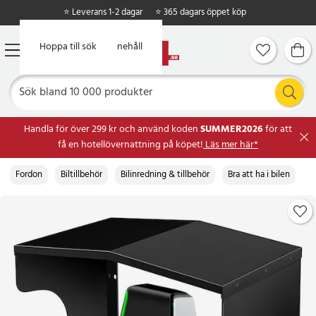
⭐ Leverans 1-2 dagar
⭐ 365 dagars öppet köp
Hoppa till huvudinnehåll
Hoppa till sök
Handla för över 299 kr och använd koden
SUMMER2026
för att
få en hotellövernattning på köpet!
Läs mer här*
Fordon
Biltillbehör
Bilinredning & tillbehör
Bra att ha i bilen