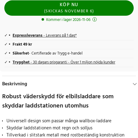
KÖP NU
(
SKICKAS
NOVEMBER 6
)
Kommer i lager 2026-11-06
Expressleverans
- Leverans på 1 dag*
Frakt 49 kr
Säkerhet
- Certifierade av Trygg e-handel
Trygghet
- 30 dagars prisgaranti - Över 1 miljon nöjda kunder
Beskrivning
Robust väderskydd för elbilsladdare som
skyddar laddstationen utomhus
Universell design som passar många wallbox-laddare
Skyddar laddstationen mot regn och solljus
Tillverkad i slitstark metall med rostbeständig konstruktion