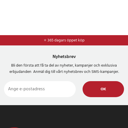
⭐ 365 dagars öppet köp
⭐
Frakt 49kr *
Nyhetsbrev
Bli den första att få ta del av nyheter, kampanjer och exklusiva
erbjudanden Anmäl dig till vårt nyhetsbrev och SMS-kampanjer.
OK