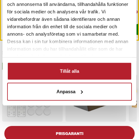
och annonserna till användarna, tillhandahålla funktioner
Pris
229 kr
:
229 kr
Nuvarande pris
79 kr
:
Nu
89 
för sociala medier och analysera vår trafik. Vi
99 kr
79 kr
Tidigare pris
:
99 kr
89 
I lager, levereras inom 1-2 vardagar
I lager, levereras inom 1-2 vardagar
vidarebefordrar även sådana identifierare och annan
information från din enhet till de sociala medier och
Köp
Köp
annons- och analysföretag som vi samarbetar med.
Dessa kan i sin tur kombinera informationen med annan
information som du har tillhandahållit eller som de har
Senast besökta
samlat in när du har använt deras tjänster.
BÄSTSÄLJARE
BÄSTSÄLJARE
Tillåt alla
Anpassa
PRISGARANTI