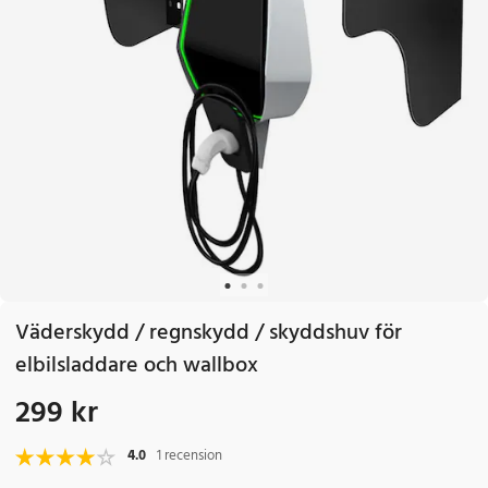
Väderskydd / regnskydd / skyddshuv för
elbilsladdare och wallbox
299 kr
Pris
:
299 kr
4.0
1 recension