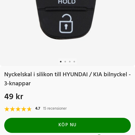
Nyckelskal i silikon till HYUNDAI / KIA bilnyckel -
3-knappar
49 kr
Pris
:
49 kr
4.7
15 recensioner
KÖP NU