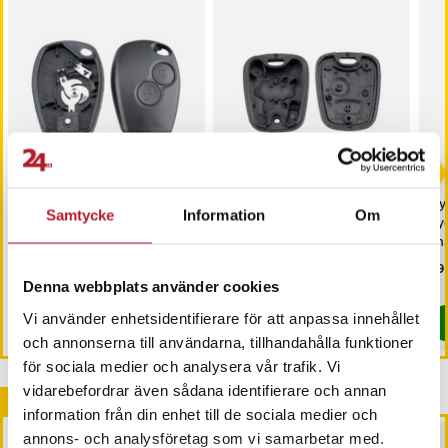
Nyckelskal Renault
Nyckelskal Citroen C1-C4
Ny
Samtycke
Information
Om
Modus / Clio / Kangoo /
/ XSARA / Picasso och
nyc
Twingo - 2 knappar
Peugeot 107-407
kn
Pris
49 kr
:
49 kr
Pris
49 kr
:
49 kr
Pri
49 
Denna webbplats använder cookies
I lager, levereras inom 1-2 vardagar
I lager, levereras inom 1-2 vardagar
Vi använder enhetsidentifierare för att anpassa innehållet
Köp
Köp
och annonserna till användarna, tillhandahålla funktioner
för sociala medier och analysera vår trafik. Vi
vidarebefordrar även sådana identifierare och annan
Andra köpte också
information från din enhet till de sociala medier och
annons- och analysföretag som vi samarbetar med.