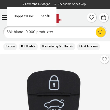
⭐ Leverans 1-2 dagar
⭐ 365 dagars öppet köp
Hoppa till huvudinnehåll
Hoppa till sök
Fordon
Biltillbehör
Bilinredning & tillbehör
Lås & bilalarm