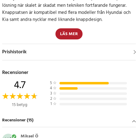
lösning när skalet är skadat men tekniken fortfarande fungerar.
Knappsatsen är kompatibel med flera modeller från Hyundai och
Kia samt andra nycklar med liknande knappdesign.
Viktigt att kontrollera före köp
LÄS MER
Kontrollera att skalet har samma form och layout som ditt
Prishistorik
nuvarande innan du beställer. Nyckelskalet är endast avsett att
fungera med den Android-version som är förinstallerad i enheten.
Recensioner
Specifikation
4.7
- Vikt: 2 g
5
☆
4
☆
- Storlek: 33 × 25 × 4 mm
3
☆
- Kompatibilitet: Hyundai och Kia bilnycklar med samma
2
☆
1
☆
15 betyg
knappdesign
Artikelnummer
:
121227
Recensioner (15)
Mikael Ö