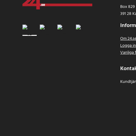
Box 829
391 28 K
Inform
Om 24.s
Logga i
Vanliga 
Konta
Kundtjän