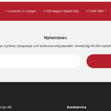
⭐ Leverans 1-2 dagar
⭐ 365 dagars öppet köp
⭐
Frakt 49kr *
Nyhetsbrev
del av nyheter, kampanjer och exklusiva erbjudanden Anmäl dig till vårt nyh
erige AB
Kundservice