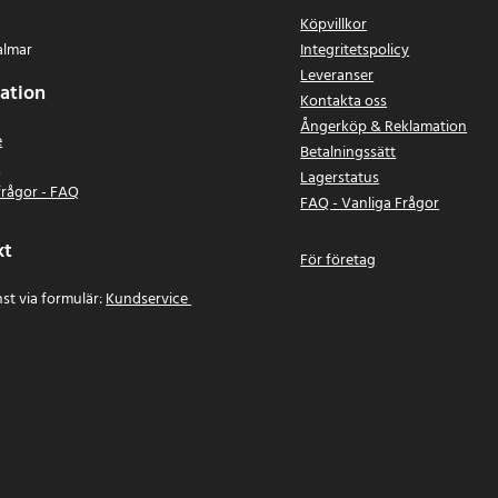
Köpvillkor
almar
Integritetspolicy
Leveranser
ation
Kontakta oss
Ångerköp & Reklamation
e
Betalningssätt
n
Lagerstatus
frågor - FAQ
FAQ - Vanliga Frågor
kt
För företag
st via formulär:
Kundservice