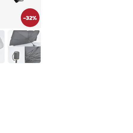
-
32
%