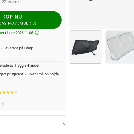
27 recensioner
KÖP NU
CKAS
NOVEMBER 6
)
r i lager 2026-11-06
s
- Leverans på 1 dag*
fierade av Trygg e-handel
gars prisgaranti - Över 1 miljon nöjda