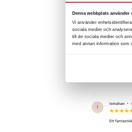
Denna webbplats använder 
Emi
•
2 år 
Vi använder enhetsidentifierar
E
sociala medier och analysera 
till de sociala medier och a
Funkar bra
med annan information som du 
Fredrik
•
4
F
Exakt vad so
Ismahan
•
I
Ett fantastis