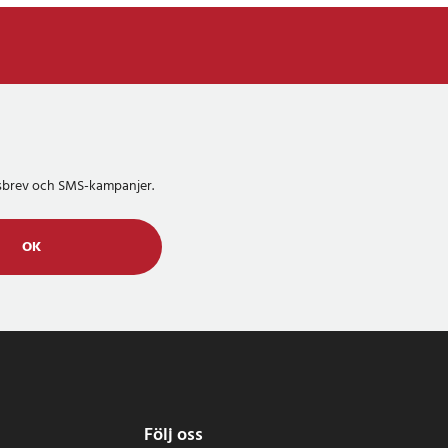
etsbrev och SMS-kampanjer.
OK
Följ oss