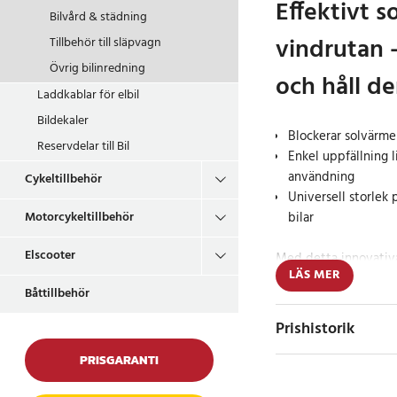
Effektivt s
Bilvård & städning
vindrutan 
Tillbehör till släpvagn
Övrig bilinredning
och håll de
Laddkablar för elbil
Bildekaler
Blockerar solvärme
Reservdelar till Bil
Enkel uppfällning l
användning
Cykeltillbehör
Universell storlek 
bilar
Motorcykeltillbehör
Elscooter
Med detta innovativa
LÄS MER
enkelt fälls upp som 
Båttillbehör
bilens interiör från U
svalare bil under var
Prishistorik
för att reflektera bor
skyddar instrumentpa
PRISGARANTI
orsakade av solen.