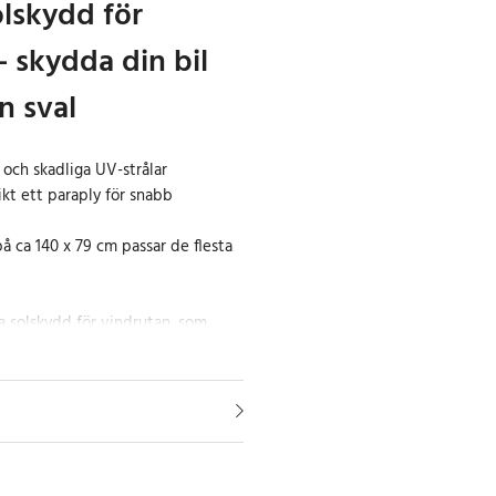
olskydd för
– skydda din bil
n sval
 och skadliga UV-strålar
ikt ett paraply för snabb
på ca 140 x 79 cm passar de flesta
 solskydd för vindrutan, som
ett paraply, skyddar du inte bara
V-strålar utan bidrar även till en
ma dagar. Solskyddet är designat
t solstrålarna effektivt och
nelen från blekning och skador