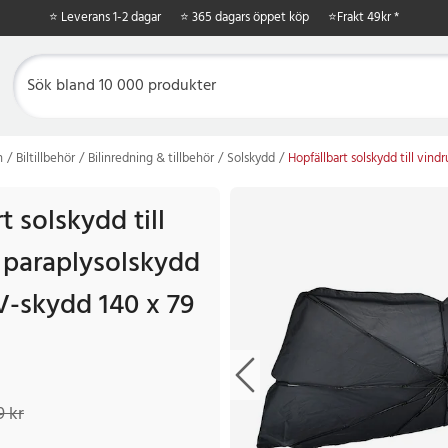
⭐ Leverans 1-2 dagar
⭐ 365 dagars öppet köp
⭐
Frakt 49kr *
n
Biltillbehör
Bilinredning & tillbehör
Solskydd
Hopfällbart solskydd till vind
t solskydd till
/ paraplysolskydd
UV-skydd 140 x 79
 kr
Tidigare pris
:
219 kr
9 kr