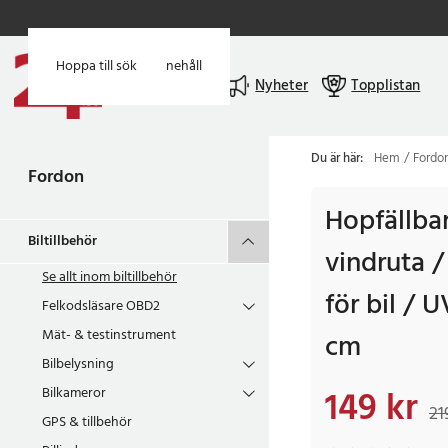
Hoppa till huvudinnehåll
Hoppa till sök
Meny
Nyheter
Topplistan
Du är här:
Hem
Fordo
Fordon
Hopfällbar
Biltillbehör
vindruta 
Se allt inom
biltillbehör
för bil / 
Felkodsläsare OBD2
Mät- & testinstrument
cm
Bilbelysning
149 kr
Bilkameror
Nuvarande pris
:
149
21
GPS & tillbehör