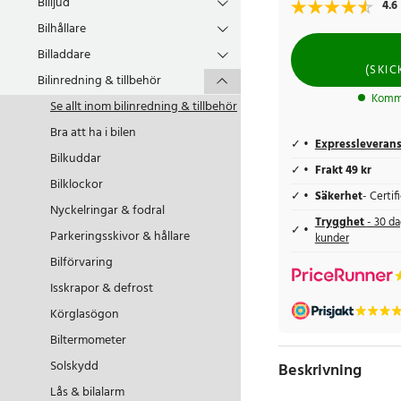
Billjud
4.6
Bilhållare
Billaddare
(
SKI
Bilinredning & tillbehör
Komme
Se allt inom
bilinredning & tillbehör
Bra att ha i bilen
Expressleveran
Bilkuddar
Frakt 49 kr
Bilklockor
Säkerhet
- Certi
Nyckelringar & fodral
Trygghet
- 30 da
Parkeringsskivor & hållare
kunder
Bilförvaring
Isskrapor & defrost
Körglasögon
Biltermometer
Solskydd
Beskrivning
Lås & bilalarm