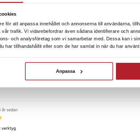
cookies
sedan
e för att anpassa innehållet och annonserna till användarna, tillh
vår trafik. Vi vidarebefordrar även sådana identifierare och anna
nnons- och analysföretag som vi samarbetar med. Dessa kan i sin
har tillhandahållit eller som de har samlat in när du har använt 
 år sedan
Anpassa
m beskrevs i annonsen
4 år sedan
k verktyg