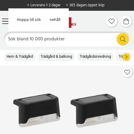
⭐ Leverans 1-2 dagar
⭐ 365 dagars öppet köp
Hoppa till huvudinnehåll
Hoppa till sök
Hem & Trädgård
Trädgård & balkong
Trädgårdsinredning
Trädgård