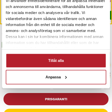
Vi använder enhetsidentifierare för att anpassa innehållet
Nuvarande pris
299 kr
:
Nuvarande pris
19 kr
:
19 kr
Tidigare
Nu
99 
529 kr
39 kr
trappbelysning
299 kr
Tidigare pris
:
529 kr
pris
:
39 kr
99 
I lager, levereras inom 1-2 vardagar
I lager, levereras inom 1-2 vardagar
och annonserna till användarna, tillhandahålla funktioner
för sociala medier och analysera vår trafik. Vi
Köp
Köp
vidarebefordrar även sådana identifierare och annan
information från din enhet till de sociala medier och
annons- och analysföretag som vi samarbetar med.
Senast besökta
Dessa kan i sin tur kombinera informationen med annan
information som du har tillhandahållit eller som de har
BÄSTSÄLJARE
BÄSTSÄLJARE
samlat in när du har använt deras tjänster.
Tillåt alla
Anpassa
PRISGARANTI