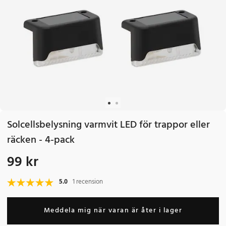
Solcellsbelysning varmvit LED för trappor eller
räcken - 4-pack
99 kr
Pris
:
99 kr
5.0
1 recension
Meddela mig när varan är åter i lager