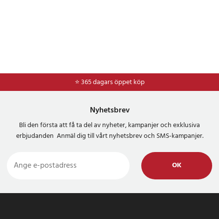
⭐ 365 dagars öppet köp
⭐
Frakt 49kr *
Nyhetsbrev
Bli den första att få ta del av nyheter, kampanjer och exklusiva
erbjudanden Anmäl dig till vårt nyhetsbrev och SMS-kampanjer.
OK