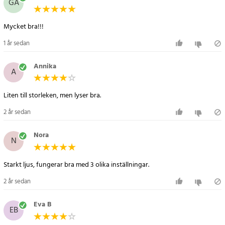
GA
Mycket bra!!!
1 år sedan
Annika
A
Liten till storleken, men lyser bra.
2 år sedan
Nora
N
Starkt ljus, fungerar bra med 3 olika inställningar.
2 år sedan
Eva B
EB