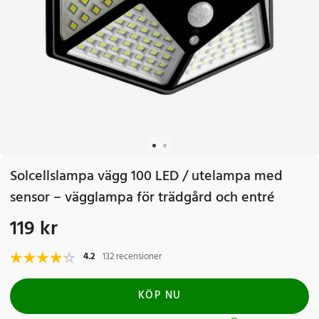
Solcellslampa vägg 100 LED / utelampa med
sensor – vägglampa för trädgård och entré
119 kr
Pris
:
119 kr
4.2
132 recensioner
KÖP NU