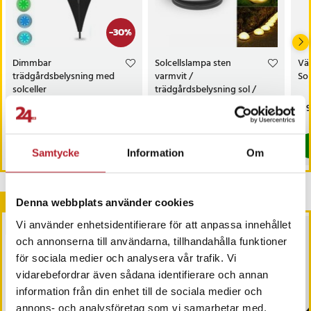
-
30
%
Dimmbar
Solcellslampa sten
Vä
trädgårdsbelysning med
varmvit /
Sol
solceller
trädgårdsbelysning sol /
dekorativ utomhuslampa
Nuvarande pris
69 kr
:
Pris
119 kr
:
119 kr
Pri
139
99 kr
IP65 / LED stenlampa
69 kr
Tidigare pris
:
99 kr
I lager, levereras inom 1-2 vardagar
I lager, levereras inom 1-2 vardagar
Köp
Köp
Samtycke
Information
Om
Andra köpte också
Denna webbplats använder cookies
Vi använder enhetsidentifierare för att anpassa innehållet
BÄSTSÄLJARE
och annonserna till användarna, tillhandahålla funktioner
för sociala medier och analysera vår trafik. Vi
vidarebefordrar även sådana identifierare och annan
information från din enhet till de sociala medier och
annons- och analysföretag som vi samarbetar med.