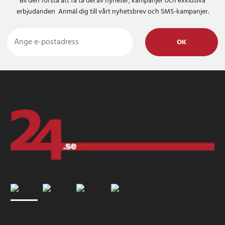
Bli den första att få ta del av nyheter, kampanjer och exklusiva
erbjudanden Anmäl dig till vårt nyhetsbrev och SMS-kampanjer.
OK