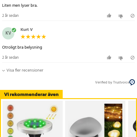
Liten men lyser bra.
2 år sedan
Kurt V
KV
Otroligt bra belysning
2 år sedan
Visa fler recensioner
Verified by Trustvoice
Vi rekommenderar även