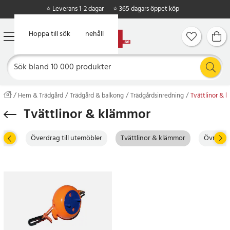
⭐ Leverans 1-2 dagar
⭐ 365 dagars öppet köp
Hoppa till huvudinnehåll
Hoppa till sök
Hem & Trädgård
Trädgård & balkong
Trädgårdsinredning
Tvättlinor & 
Tvättlinor & klämmor
kydd
Överdrag till utemöbler
Tvättlinor & klämmor
Övrig tr