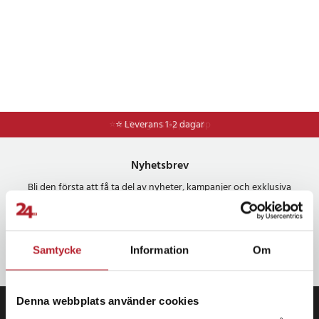
⭐ 365 dagars öppet köp
⭐ Leverans 1-2 dagar
Nyhetsbrev
Bli den första att få ta del av nyheter, kampanjer och exklusiva
erbjudanden Anmäl dig till vårt nyhetsbrev och SMS-kampanjer.
OK
Samtycke
Information
Om
Denna webbplats använder cookies