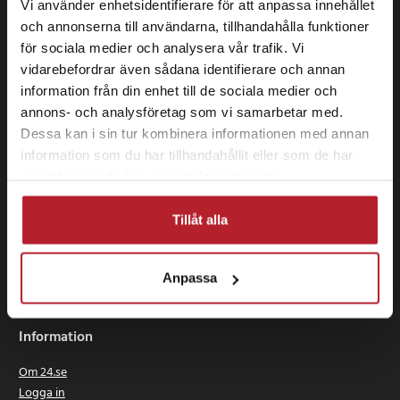
Vi använder enhetsidentifierare för att anpassa innehållet
och annonserna till användarna, tillhandahålla funktioner
för sociala medier och analysera vår trafik. Vi
vidarebefordrar även sådana identifierare och annan
information från din enhet till de sociala medier och
annons- och analysföretag som vi samarbetar med.
Dessa kan i sin tur kombinera informationen med annan
information som du har tillhandahållit eller som de har
samlat in när du har använt deras tjänster.
Tillåt alla
24 se Sverige AB
Anpassa
Box 829
391 28 Kalmar
Information
Om 24.se
Logga in