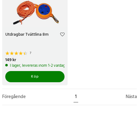
Utdragbar Tvättlina 8m
7
Pris
149 kr
:
149 kr
I lager, levereras inom 1-2 vardagar
Köp
Föregående
1
Nästa