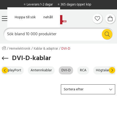
⭐ Leverans 1-2 dagar
⭐ 365 dagars öppet köp
Hoppa till huvudinnehåll
Hoppa till sök
Hemelektronik
Kablar & adaptrar
DVI-D
DVI-D-kablar
DisplayPort
Antennkablar
DVI-D
RCA
Högtalarkabl
Sortera efter