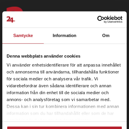
Samtycke
Information
Om
Denna webbplats använder cookies
Vi använder enhetsidentifierare för att anpassa innehållet
och annonserna till användarna, tillhandahålla funktioner
24 se Sverige AB
för sociala medier och analysera vår trafik. Vi
vidarebefordrar även sådana identifierare och annan
Box 829
information från din enhet till de sociala medier och
391 28 Kalmar
annons- och analysföretag som vi samarbetar med.
Information
Dessa kan i sin tur kombinera informationen med annan
information som du har tillhandahållit eller som de har
Om 24.se
samlat in när du har använt deras tjänster.
Logga in