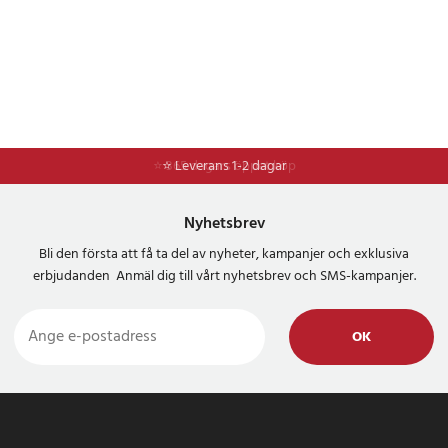
⭐ 365 dagars öppet köp
⭐ Leverans 1-2 dagar
Nyhetsbrev
Bli den första att få ta del av nyheter, kampanjer och exklusiva
erbjudanden Anmäl dig till vårt nyhetsbrev och SMS-kampanjer.
OK