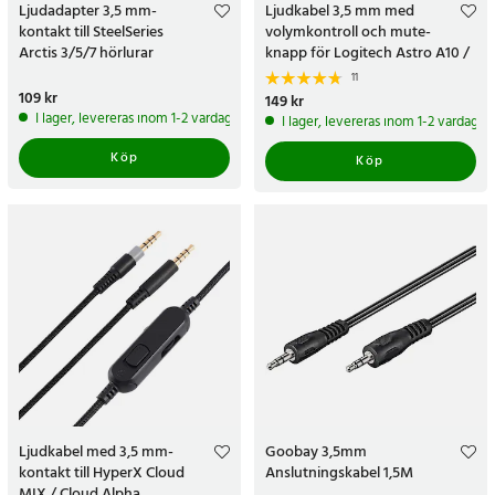
Ljudadapter 3,5 mm-
Ljudkabel 3,5 mm med
kontakt till SteelSeries
volymkontroll och mute-
Arctis 3/5/7 hörlurar
knapp för Logitech Astro A10 /
A40 / A30
11
Pris
109 kr
:
109 kr
Pris
149 kr
:
149 kr
I lager, levereras inom 1-2 vardagar
I lager, levereras inom 1-2 vardagar
Köp
Köp
Ljudkabel med 3,5 mm-
Goobay 3,5mm
kontakt till HyperX Cloud
Anslutningskabel 1,5M
MIX / Cloud Alpha