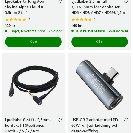
Ljudkabel till Kingston
Ljudkabel 2,5mm till
Skyline Alpha Cloud II
3,5+6,35mm för Sennheiser
3.5mm 2 till 1
HD6 / HD8 / HD7 / HD598 1,5m -
Svart
2
1
Pris
129 kr
:
129 kr
Pris
149 kr
:
149 kr
I lager, levereras inom 1-2 vardagar
Just nu har vi bara 3 kvar av denna
Köp
Köp
Ljudkabel 8-stift - 3,5mm-
USB-C 3.2 adapter med PD
kontakt till SteelSeries
60W för ljud, laddning och
Arctis 3 / 5 / 7 / Pro
dataöverföring