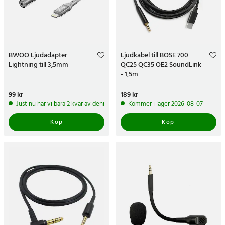
BWOO Ljudadapter
Ljudkabel till BOSE 700
Lightning till 3,5mm
QC25 QC35 OE2 SoundLink
- 1,5m
Pris
99 kr
:
99 kr
Pris
189 kr
:
189 kr
Just nu har vi bara 2 kvar av denna produkt
Kommer i lager 2026-08-07
Köp
Köp