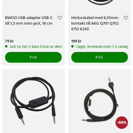
BWOO USB-adapter USB-C
Hörlurskabel med 6,35mm-
till 3,5 mm mini-jack, 18 cm
kontakt till AKG Q701 Q702
K712 K240
Pris
79 kr
:
79 kr
Pris
199 kr
:
199 kr
Just nu har vi bara 3 kvar av denna produkt
I lager, levereras inom 1-2 vardagar
Köp
Köp
-
59
%