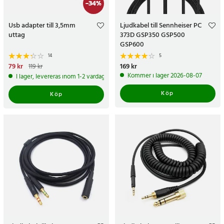
-
34
%
Usb adapter till 3,5mm
Ljudkabel till Sennheiser PC
uttag
373D GSP350 GSP500
GSP600
14
5
Nuvarande pris
79 kr
:
79 kr
Tidigare
Pris
169 kr
:
169 kr
119 kr
pris
:
119 kr
Kommer i lager 2026-08-07
I lager, levereras inom 1-2 vardagar
Köp
Köp