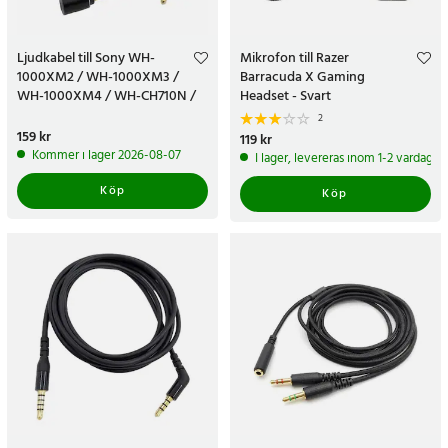
Ljudkabel till Sony WH-
Mikrofon till Razer
1000XM2 / WH-1000XM3 /
Barracuda X Gaming
WH-1000XM4 / WH-CH710N /
Headset - Svart
WH-H900N 1,5m
2
Pris
159 kr
:
159 kr
Pris
119 kr
:
119 kr
Kommer i lager 2026-08-07
I lager, levereras inom 1-2 vardagar
Köp
Köp