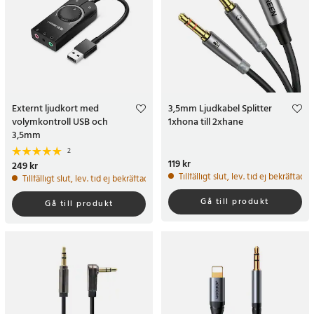
Externt ljudkort med
3,5mm Ljudkabel Splitter
volymkontroll USB och
1xhona till 2xhane
3,5mm
2
Pris
119 kr
:
119 kr
Pris
249 kr
:
249 kr
Tillfälligt slut, lev. tid ej bekräftad.
Tillfälligt slut, lev. tid ej bekräftad.
Gå till produkt
Gå till produkt