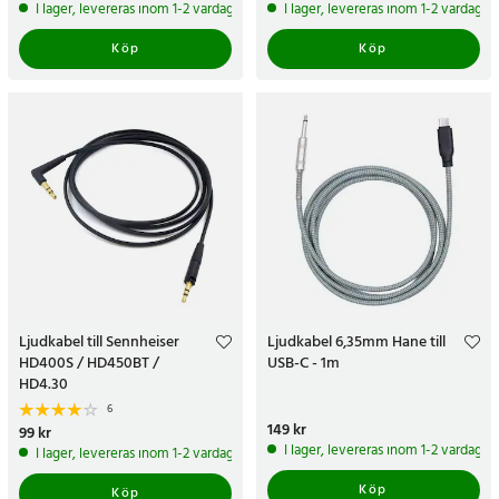
I lager, levereras inom 1-2 vardagar
I lager, levereras inom 1-2 vardagar
Köp
Köp
Ljudkabel till Sennheiser
Ljudkabel 6,35mm Hane till
HD400S / HD450BT /
USB-C - 1m
HD4.30
6
Pris
149 kr
:
149 kr
Pris
99 kr
:
99 kr
I lager, levereras inom 1-2 vardagar
I lager, levereras inom 1-2 vardagar
Köp
Köp