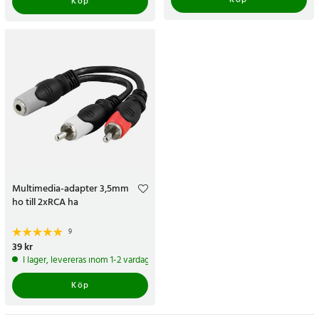
Köp
Köp
Multimedia-adapter 3,5mm
ho till 2xRCA ha
9
Pris
39 kr
:
39 kr
I lager, levereras inom 1-2 vardagar
Köp