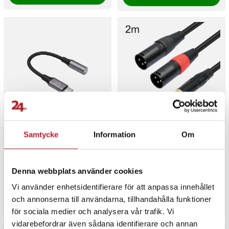
Forever Ljudadapter 3,5
Ljudkabel 6,35mm till 2xXLR
Samtycke
Information
Om
mm - USB-C - Svart
2m
2
1
Denna webbplats använder cookies
Pris
79 kr
:
79 kr
Pris
139 kr
:
139 kr
I lager, levereras inom 1-2 vardagar
I lager, levereras inom 1-2 vardagar
Vi använder enhetsidentifierare för att anpassa innehållet
och annonserna till användarna, tillhandahålla funktioner
Köp
Köp
för sociala medier och analysera vår trafik. Vi
vidarebefordrar även sådana identifierare och annan