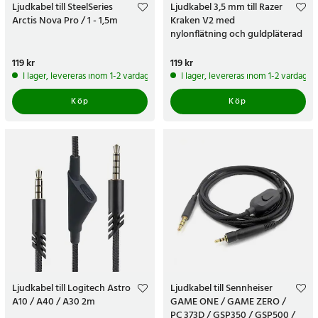
Ljudkabel till SteelSeries
Ljudkabel 3,5 mm till Razer
Arctis Nova Pro / 1 - 1,5m
Kraken V2 med
nylonflätning och guldpläterad
kontakt - 2m
Pris
119 kr
:
119 kr
Pris
119 kr
:
119 kr
I lager, levereras inom 1-2 vardagar
I lager, levereras inom 1-2 vardagar
Köp
Köp
Ljudkabel till Logitech Astro
Ljudkabel till Sennheiser
A10 / A40 / A30 2m
GAME ONE / GAME ZERO /
PC 373D / GSP350 / GSP500 /