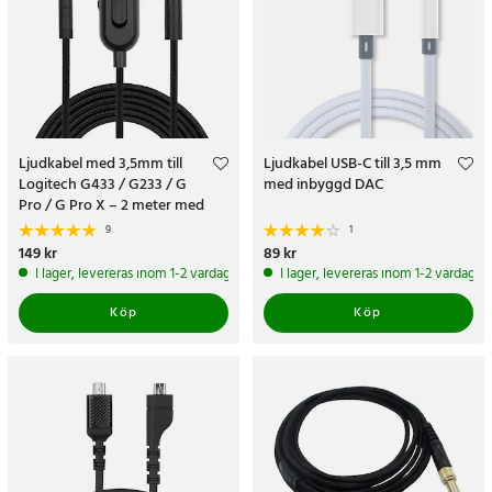
Ljudkabel med 3,5mm till
Ljudkabel USB-C till 3,5 mm
Logitech G433 / G233 / G
med inbyggd DAC
Pro / G Pro X – 2 meter med
volymkontroll
9
1
Pris
149 kr
:
149 kr
Pris
89 kr
:
89 kr
I lager, levereras inom 1-2 vardagar
I lager, levereras inom 1-2 vardagar
Köp
Köp