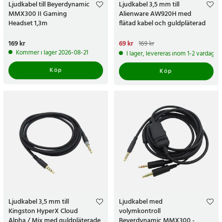
Ljudkabel till Beyerdynamic
Ljudkabel 3,5 mm till
MMX300 II Gaming
Alienware AW920H med
Headset 1,3m
flätad kabel och guldpläterad
kontakt - 1,8m
Pris
169 kr
:
169 kr
Nuvarande pris
69 kr
:
69 kr
Tidigare
169 kr
pris
:
169 kr
Kommer i lager 2026-08-21
I lager, levereras inom 1-2 vardagar
Köp
Köp
Ljudkabel 3,5 mm till
Ljudkabel med
Kingston HyperX Cloud
volymkontroll
Alpha / Mix med guldpläterade
Beyerdynamic MMX300 -