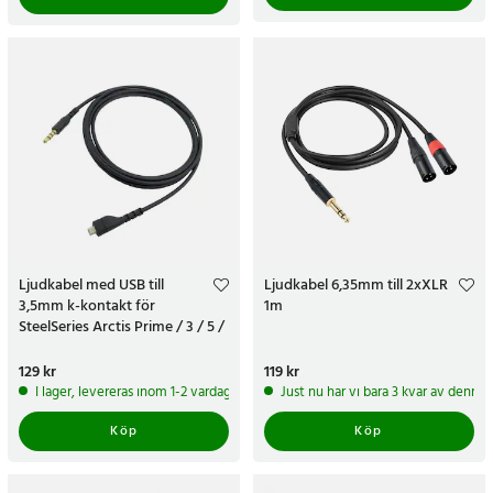
Ljudkabel med USB till
Ljudkabel 6,35mm till 2xXLR
3,5mm k-kontakt för
1m
SteelSeries Arctis Prime / 3 / 5 /
7 / Pro
Pris
129 kr
:
129 kr
Pris
119 kr
:
119 kr
I lager, levereras inom 1-2 vardagar
Just nu har vi bara 3 kvar av denna
Köp
Köp