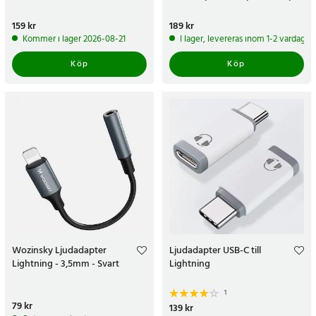
GSP600
Pris
159 kr
:
159 kr
Pris
189 kr
:
189 kr
Kommer i lager 2026-08-21
I lager, levereras inom 1-2 vardagar
Köp
Köp
Wozinsky Ljudadapter
Ljudadapter USB-C till
Lightning - 3,5mm - Svart
Lightning
1
Pris
79 kr
:
79 kr
Pris
139 kr
:
139 kr