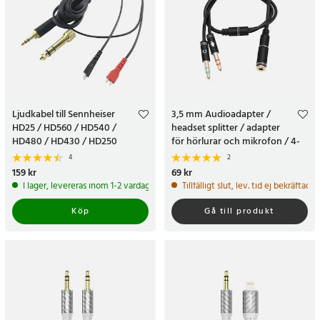
Ljudkabel till Sennheiser
3,5 mm Audioadapter /
HD25 / HD560 / HD540 /
headset splitter / adapter
HD480 / HD430 / HD250
för hörlurar och mikrofon / 4-
pol till 2 x 3,5 mm
4
2
Pris
159 kr
:
159 kr
Pris
69 kr
:
69 kr
I lager, levereras inom 1-2 vardagar
Tillfälligt slut, lev. tid ej bekräftad.
Köp
Gå till produkt