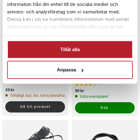
information från din enhet till de sociala medier och
annons- och analysföretag som vi samarbetar med.
Dessa kan i sin tur kombinera informationen med annan
information som du har tillhandahållit eller som de har
samlat in när du har använt deras tjänster.
Tillåt alla
Ljudkabel - 3,5mm till
Joyroom Ljudadapter USB-
Anpassa
2xRCA 1,5m
C till 3,5mm - Svart
1
Pris
39 kr
:
39 kr
Pris
99 kr
:
99 kr
Tillfälligt slut, lev. tid ej bekräftad.
Sista exemplaret
Gå till produkt
Köp