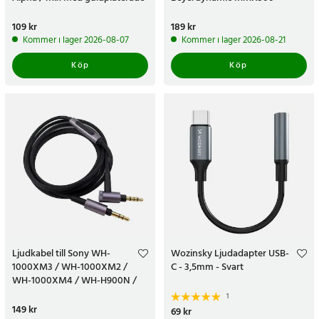
kontakter - 1,5m
2,45m
Pris
109 kr
:
109 kr
Pris
189 kr
:
189 kr
Kommer i lager 2026-08-07
Kommer i lager 2026-08-21
Köp
Köp
Ljudkabel till Sony WH-
Wozinsky Ljudadapter USB-
1000XM3 / WH-1000XM2 /
C - 3,5mm - Svart
WH-1000XM4 / WH-H900N /
WH-H800 - 1,5m
1
Pris
149 kr
:
149 kr
Pris
69 kr
:
69 kr