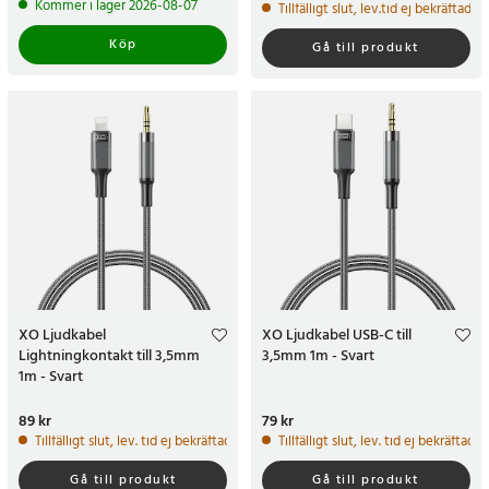
Kommer i lager 2026-08-07
Tillfälligt slut, lev.tid ej bekräftad
Köp
Gå till produkt
XO Ljudkabel
XO Ljudkabel USB-C till
Lightningkontakt till 3,5mm
3,5mm 1m - Svart
1m - Svart
Pris
89 kr
:
89 kr
Pris
79 kr
:
79 kr
Tillfälligt slut, lev. tid ej bekräftad.
Tillfälligt slut, lev. tid ej bekräftad.
Gå till produkt
Gå till produkt