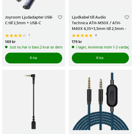
Joyroom Ljudadapter USB-
Ljudkabel till Audio
C till 3,5mm + USB-C
Technica ATH-M50X / ATH-
M40X 6,35+3,5mm till 2,5mm -
1,5-5m
1
4
Pris
149 kr
:
149 kr
Pris
179 kr
:
179 kr
Just nu har vi bara 2 kvar av denna produkt
I lager, levereras inom 1-2 vardagar
Köp
Köp