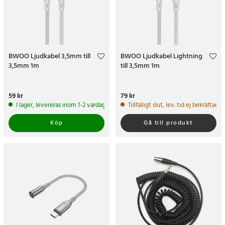
BWOO Ljudkabel 3,5mm till
BWOO Ljudkabel Lightning
3,5mm 1m
till 3,5mm 1m
Pris
59 kr
:
59 kr
Pris
79 kr
:
79 kr
I lager, levereras inom 1-2 vardagar
Tillfälligt slut, lev. tid ej bekräftad.
Köp
Gå till produkt