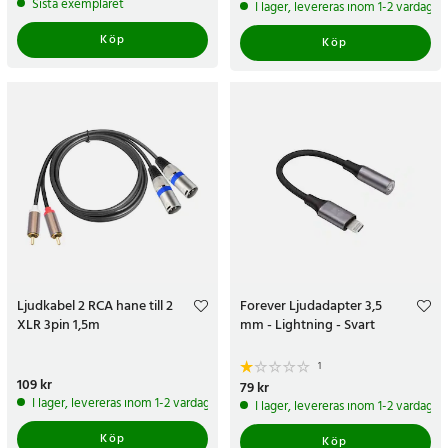
Sista exemplaret
I lager, levereras inom 1-2 vardagar
Köp
Köp
Ljudkabel 2 RCA hane till 2
Forever Ljudadapter 3,5
XLR 3pin 1,5m
mm - Lightning - Svart
1
Pris
109 kr
:
109 kr
Pris
79 kr
:
79 kr
I lager, levereras inom 1-2 vardagar
I lager, levereras inom 1-2 vardagar
Köp
Köp