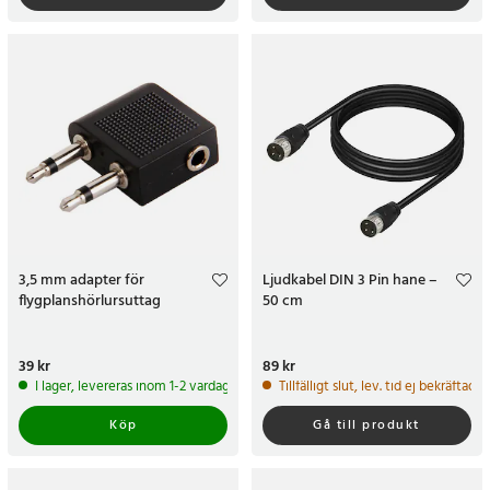
3,5 mm adapter för
Ljudkabel DIN 3 Pin hane –
flygplanshörlursuttag
50 cm
Pris
39 kr
:
39 kr
Pris
89 kr
:
89 kr
I lager, levereras inom 1-2 vardagar
Tillfälligt slut, lev. tid ej bekräftad.
Köp
Gå till produkt