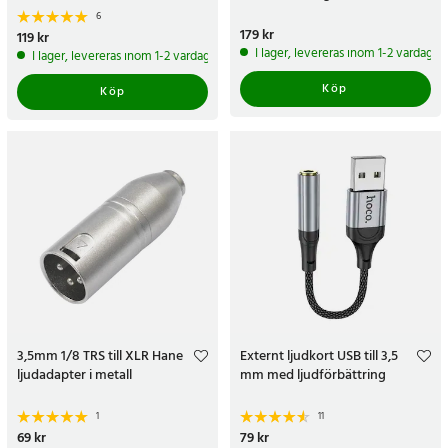
6
Pris
179 kr
:
179 kr
Pris
119 kr
:
119 kr
I lager, levereras inom 1-2 vardagar
I lager, levereras inom 1-2 vardagar
Köp
Köp
3,5mm 1/8 TRS till XLR Hane
Externt ljudkort USB till 3,5
ljudadapter i metall
mm med ljudförbättring
1
11
Pris
69 kr
:
69 kr
Pris
79 kr
:
79 kr