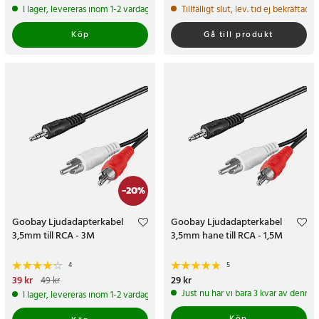
I lager, levereras inom 1-2 vardagar
Tillfälligt slut, lev. tid ej bekräftad.
Köp
Gå till produkt
-
20
%
Goobay Ljudadapterkabel
Goobay Ljudadapterkabel
3,5mm till RCA - 3M
3,5mm hane till RCA - 1,5M
4
5
Nuvarande pris
39 kr
:
39 kr
Tidigare
Pris
29 kr
:
29 kr
49 kr
pris
:
49 kr
Just nu har vi bara 3 kvar av denna
I lager, levereras inom 1-2 vardagar