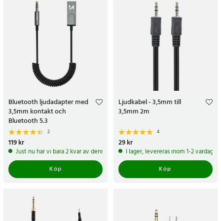
Bluetooth ljudadapter med
Ljudkabel - 3,5mm till
3,5mm kontakt och
3,5mm 2m
Bluetooth 5.3
2
4
Pris
119 kr
:
119 kr
Pris
29 kr
:
29 kr
Just nu har vi bara 2 kvar av denna produkt
I lager, levereras inom 1-2 vardagar
Köp
Köp