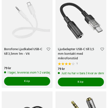
Borofone Ljudkabel USB-C
Ljudadapter USB-C till 3,5
till 3,5mm 1m - Vit
mm kontakt med
mikrofonstöd
1
Pris
79 kr
:
79 kr
Pris
79 kr
:
79 kr
I lager, levereras inom 1-2 vardagar
Just nu har vi bara 3 kvar av denna
Köp
Köp