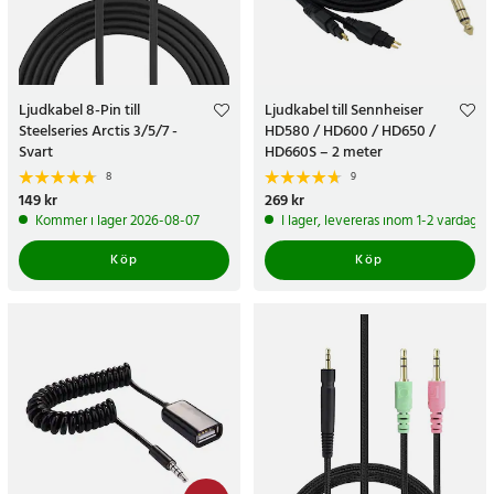
Ljudkabel 8-Pin till
Ljudkabel till Sennheiser
Steelseries Arctis 3/5/7 -
HD580 / HD600 / HD650 /
Svart
HD660S – 2 meter
8
9
Pris
149 kr
:
149 kr
Pris
269 kr
:
269 kr
Kommer i lager 2026-08-07
I lager, levereras inom 1-2 vardagar
Köp
Köp