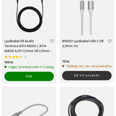
Ljudkabel till Audio
BWOO Ljudkabel USB-C till
Technica ATH-M50X / ATH-
3,5mm 1m
M40X 6,35+3,5mm till 2,5mm -
2meter
2
Pris
79 kr
:
79 kr
Pris
149 kr
:
149 kr
Tillfälligt slut, lev. tid ej bekräftad.
I lager, levereras inom 1-2 vardagar
Gå till produkt
Köp