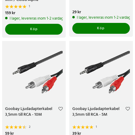
1
Pris
29 kr
:
29 kr
Pris
159 kr
:
159 kr
I lager, levereras inom 1-2 vardagar
I lager, levereras inom 1-2 vardagar
Köp
Köp
Goobay Ljudadapterkabel
Goobay Ljudadapterkabel
3,5mm till RCA - 10M
3,5mm till RCA - 5M
2
1
Pris
59 kr
:
59 kr
Pris
39 kr
:
39 kr