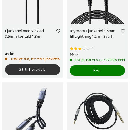
Ljudkabel med vinklad
Joyroom Ljudkabel 3,5mm
3,5mm kontakt 1,8m
till Lightning 1,2m - Svart
1
Pris
49 kr
:
49 kr
Pris
99 kr
:
99 kr
Tillfälligt slut, lev. tid ej bekräftad.
Just nu har vi bara 2 kvar av denna
Gå till produkt
Köp