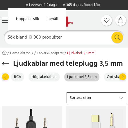
⭐ Leverans 1-2 dagar
⭐ 365 dagars öppet köp
Hoppa till huvudinnehåll
Hoppa till sök
Hemelektronik
Kablar & adaptrar
Ljudkabel 3,5 mm
Ljudkablar med teleplugg 3,5 mm
-D
RCA
Högtalarkablar
Ljudkabel 3,5 mm
Optiska ljud
Sortera efter