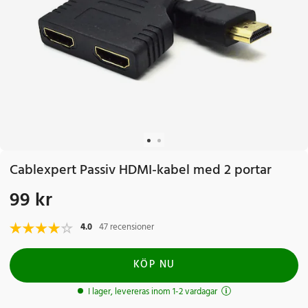
Cablexpert Passiv HDMI-kabel med 2 portar
99 kr
Pris
:
99 kr
4.0
47 recensioner
KÖP NU
I lager, levereras inom 1-2 vardagar