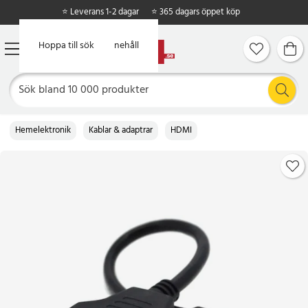
⭐ Leverans 1-2 dagar
⭐ 365 dagars öppet köp
Hoppa till huvudinnehåll
Hoppa till sök
Hemelektronik
Kablar & adaptrar
HDMI