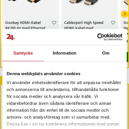
Goobay HDMI-Kabel
Cablexpert High Speed
Go
4K/60 Hz med Ethernet
HDMI-kabel med
Hi
2m
Ethernet 10m
me
Pris
29 kr
:
29 kr
Pris
149 kr
:
149 kr
Pri
49 
I lager, levereras inom 1-2 vardagar
I lager, levereras inom 1-2 vardagar
Samtycke
Information
Om
Köp
Köp
Denna webbplats använder cookies
Andra köpte också
Vi använder enhetsidentifierare för att anpassa innehållet
och annonserna till användarna, tillhandahålla funktioner
för sociala medier och analysera vår trafik. Vi
vidarebefordrar även sådana identifierare och annan
information från din enhet till de sociala medier och
annons- och analysföretag som vi samarbetar med.
Dessa kan i sin tur kombinera informationen med annan