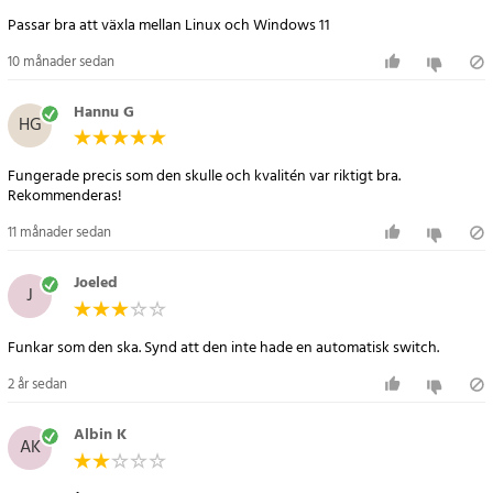
- Portar: en ingångshankontakt, 2 HDMI-utgångsuttag, 19 stift (A)
Passar bra att växla mellan Linux och Windows 11
för en mångsidig och tillförlitlig anslutning
- Gränssnittsstandard: Kompatibel med alla HDMI-versioner
10 månader sedan
(passiv kabel), för att garantera funktionalitet med ett brett
spektrum av enheter
Hannu G
HG
Artikelnummer
:
101097
Fungerade precis som den skulle och kvalitén var riktigt bra.
Rekommenderas!
11 månader sedan
Joeled
J
Funkar som den ska. Synd att den inte hade en automatisk switch.
2 år sedan
Albin K
AK