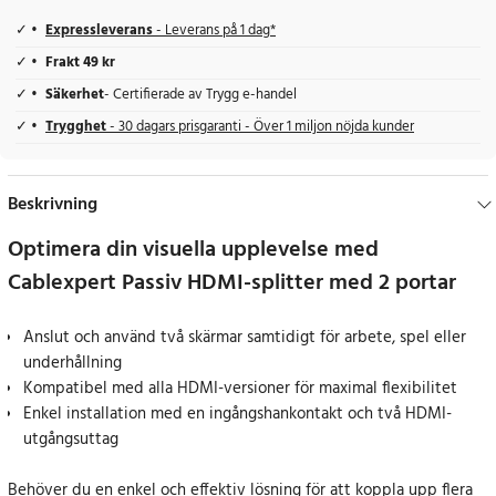
Expressleverans
- Leverans på 1 dag*
Frakt 49 kr
Säkerhet
- Certifierade av Trygg e-handel
Trygghet
- 30 dagars prisgaranti - Över 1 miljon nöjda kunder
Beskrivning
Optimera din visuella upplevelse med
Cablexpert Passiv HDMI-splitter med 2 portar
Anslut och använd två skärmar samtidigt för arbete, spel eller
underhållning
Kompatibel med alla HDMI-versioner för maximal flexibilitet
Enkel installation med en ingångshankontakt och två HDMI-
utgångsuttag
Behöver du en enkel och effektiv lösning för att koppla upp flera