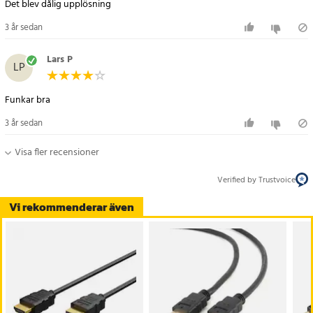
Det blev dålig upplösning
3 år sedan
Lars P
LP
Funkar bra
3 år sedan
Visa fler recensioner
Verified by Trustvoice
Vi rekommenderar även