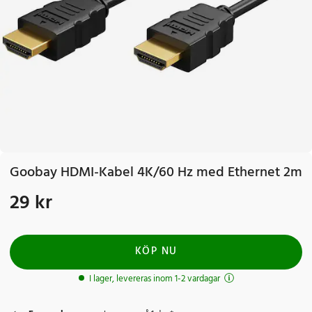
Goobay HDMI-Kabel 4K/60 Hz med Ethernet 2m
29 kr
Pris
:
29 kr
KÖP NU
I lager, levereras inom 1-2 vardagar