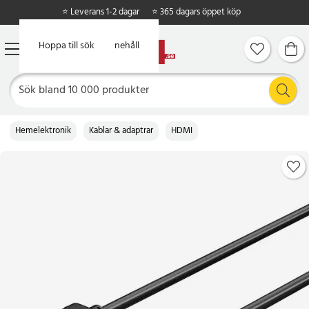
⭐ Leverans 1-2 dagar
⭐ 365 dagars öppet köp
Hoppa till huvudinnehåll
Hoppa till sök
Hemelektronik
Kablar & adaptrar
HDMI