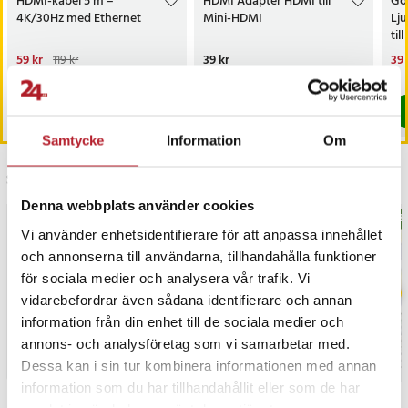
HDMI-kabel 5 m –
HDMI Adapter HDMI till
Go
4K/30Hz med Ethernet
Mini-HDMI
Lj
til
Nuvarande pris
59 kr
:
Pris
39 kr
:
39 kr
Nu
39 
119 kr
59 kr
Tidigare pris
:
119 kr
39 
Just nu har vi bara 2 kvar av denna pr
I lager, levereras inom 1-2 vardagar
Köp
Köp
Samtycke
Information
Om
Senast besökta
Denna webbplats använder cookies
BÄSTSÄLJARE
BÄS
Vi använder enhetsidentifierare för att anpassa innehållet
och annonserna till användarna, tillhandahålla funktioner
för sociala medier och analysera vår trafik. Vi
vidarebefordrar även sådana identifierare och annan
information från din enhet till de sociala medier och
annons- och analysföretag som vi samarbetar med.
Dessa kan i sin tur kombinera informationen med annan
information som du har tillhandahållit eller som de har