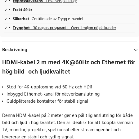
Expressleverans
- Leverans på 1 dag*
Frakt 49 kr
Säkerhet
- Certifierade av Trygg e-handel
Trygghet
- 30 dagars prisgaranti - Över 1 miljon nöjda kunder
Beskrivning
HDMI-kabel 2 m med 4K@60Hz och Ethernet för
hög bild- och ljudkvalitet
Stöd för 4K-upplösning vid 60 Hz och HDR
Inbyggd Ethernet-kanal för nätverksanslutning
Guldpläterade kontakter för stabil signal
Denna HDMI-kabel på 2 meter ger en pålitlig anslutning för både
bild och ljud i hög kvalitet. Den är idealisk för att koppla samman
TV, monitor, projektor, spelkonsol eller streamingenhet och
levererar en stabil och tydlig signal.