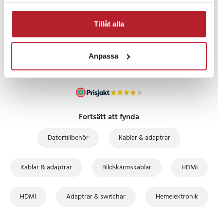
samlat in när du har använt deras tjänster.
PRISGARANTI
Tillåt alla
UTFÖRSÄLJNING
Anpassa
Fortsätt att fynda
Datortillbehör
Kablar & adaptrar
Kablar & adaptrar
Bildskärmskablar
HDMI
HDMI
Adaptrar & switchar
Hemelektronik