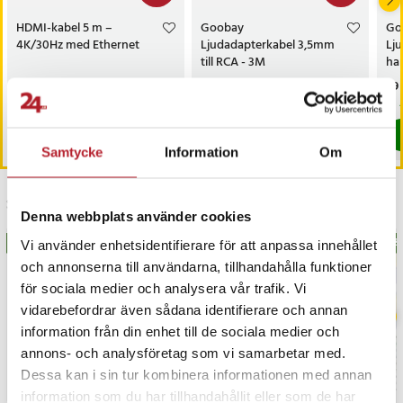
HDMI-kabel 5 m –
Goobay
Go
4K/30Hz med Ethernet
Ljudadapterkabel 3,5mm
Lj
till RCA - 3M
han
Nuvarande pris
59 kr
:
Nuvarande pris
39 kr
:
Pri
29 
119 kr
49 kr
59 kr
Tidigare pris
:
119 kr
39 kr
Tidigare pris
:
49 kr
I lager, levereras inom 1-2 vardagar
I lager, levereras inom 1-2 vardagar
Köp
Köp
Samtycke
Information
Om
Senast besökta
Denna webbplats använder cookies
BÄSTSÄLJARE
BÄS
Vi använder enhetsidentifierare för att anpassa innehållet
och annonserna till användarna, tillhandahålla funktioner
för sociala medier och analysera vår trafik. Vi
vidarebefordrar även sådana identifierare och annan
information från din enhet till de sociala medier och
annons- och analysföretag som vi samarbetar med.
Dessa kan i sin tur kombinera informationen med annan
information som du har tillhandahållit eller som de har