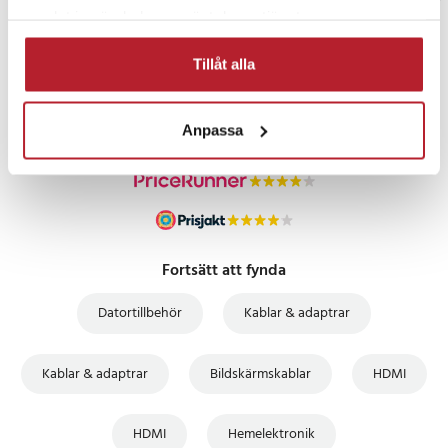
samlat in när du har använt deras tjänster.
PRISGARANTI
Tillåt alla
UTFÖRSÄLJNING
Anpassa
Fortsätt att fynda
Datortillbehör
Kablar & adaptrar
Kablar & adaptrar
Bildskärmskablar
HDMI
HDMI
Hemelektronik