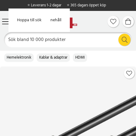
⭐ Leverans 1-2 dagar
⭐ 365 dagars öppet köp
Hoppa till huvudinnehåll
Hoppa till sök
Hemelektronik
Kablar & adaptrar
HDMI