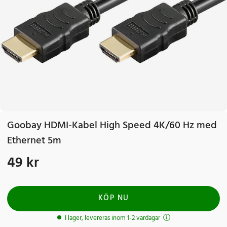
Goobay HDMI-Kabel High Speed 4K/60 Hz med
Ethernet 5m
49 kr
Pris
:
49 kr
KÖP NU
I lager, levereras inom 1-2 vardagar