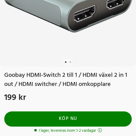
Goobay HDMI-Switch 2 till 1 / HDMI växel 2 in 1
out / HDMI switcher / HDMI omkopplare
199 kr
Pris
:
199 kr
KÖP NU
I lager, levereras inom 1-2 vardagar