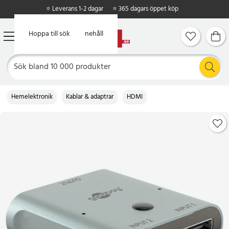
⭐ Leverans 1-2 dagar
⭐ 365 dagars öppet köp
Hoppa till huvudinnehåll
Hoppa till sök
Hemelektronik
Kablar & adaptrar
HDMI