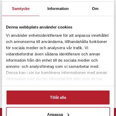
Samtycke
Information
Om
Den praktiska konstruktionen gör det lätt att samla flera enheter
Fortsätt att fynda
till en display. Perfekt för både hemunderhållning och arbetsmiljö
där flera signalkällor används dagligen.
Kablar & adaptrar
HDMI
Denna webbplats använder cookies
Specifikation
Vi använder enhetsidentifierare för att anpassa innehållet
- Ingångar: 2 x HDMI
och annonserna till användarna, tillhandahålla funktioner
Adaptrar & switchar
Hemelektronik
- Utgång: 1 x HDMI
för sociala medier och analysera vår trafik. Vi
- Upplösning: upp till 8K @ 60 Hz
vidarebefordrar även sådana identifierare och annan
- Stöd: 3D, HDCP
information från din enhet till de sociala medier och
- Strömförsörjning: USB-C
annons- och analysföretag som vi samarbetar med.
- Certifieringar: CE, WEEE
Dessa kan i sin tur kombinera informationen med annan
Artikelnummer
:
129463
information som du har tillhandahållit eller som de har
samlat in när du har använt deras tjänster.
Tillåt alla
⭐ 365 dagars öppet köp
Anpassa