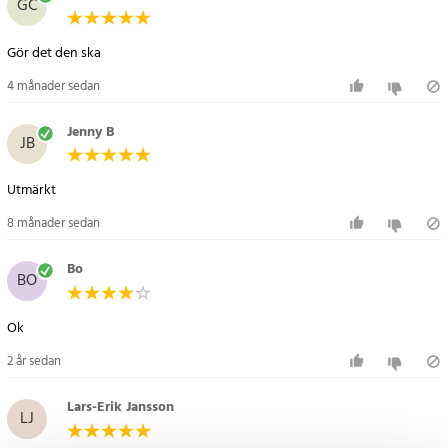
GC
- Längd: 3 meter
- Standard: High Speed HDMI med Ethernet
Gör det den ska
- Upplösning: Upp till 4K Ultra HD 2160p (60 Hz)
- Funktioner: HDR, ARC/eARC, 3D-stöd, HEC, CEC, HDCP 2.2
4 månader sedan
Artikelnummer
:
46834
Jenny B
JB
Utmärkt
8 månader sedan
Bo
BO
Ok
2 år sedan
Lars-Erik Jansson
LJ