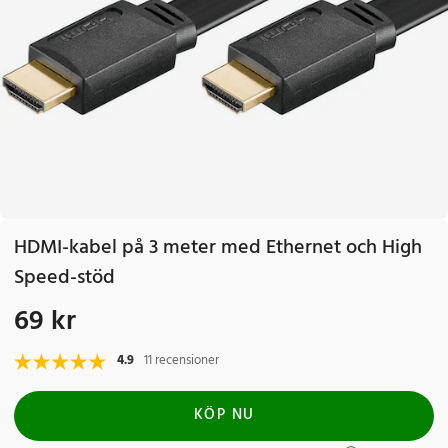
HDMI-kabel på 3 meter med Ethernet och High
Speed-stöd
69 kr
Pris
:
69 kr
4.9
11 recensioner
KÖP NU