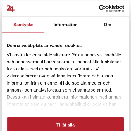
Kopplar lapptoppen till tv får jag störd.bild
4 år sedan
Samtycke
Information
Om
Bob Erlandsson
BE
Kabel fungerar alldeles utmärkt
Denna webbplats använder cookies
Vi använder enhetsidentifierare för att anpassa innehållet
5 år sedan
och annonserna till användarna, tillhandahålla funktioner
Visa fler recensioner
för sociala medier och analysera vår trafik. Vi
vidarebefordrar även sådana identifierare och annan
Verified by Trustvoice
information från din enhet till de sociala medier och
annons- och analysföretag som vi samarbetar med.
PRISGARANTI
Dessa kan i sin tur kombinera informationen med annan
information som du har tillhandahållit eller som de har
samlat in när du har använt deras tjänster.
UTFÖRSÄLJNING
Tillåt alla