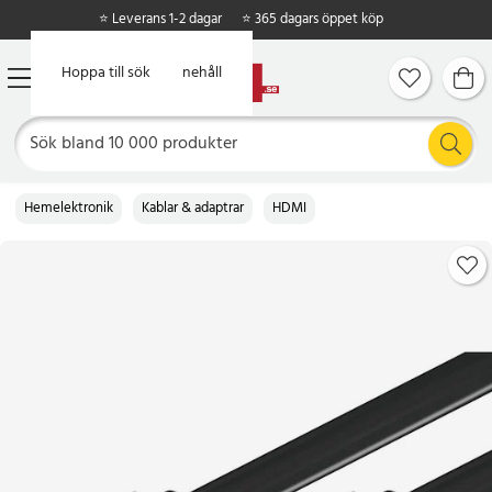
⭐ Leverans 1-2 dagar
⭐ 365 dagars öppet köp
Hoppa till huvudinnehåll
Hoppa till sök
Hemelektronik
Kablar & adaptrar
HDMI