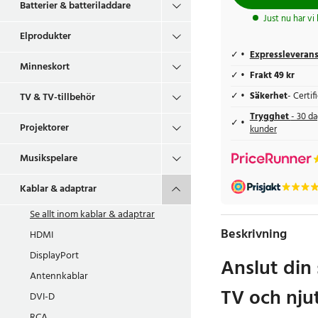
Batterier & batteriladdare
Just nu har vi
Elprodukter
Expressleveran
Minneskort
Frakt 49 kr
Säkerhet
- Certi
TV & TV-tillbehör
Trygghet
- 30 da
Projektorer
kunder
Musikspelare
Kablar & adaptrar
Se allt inom
kablar & adaptrar
Beskrivning
HDMI
DisplayPort
Anslut din
Antennkablar
TV och njut
DVI-D
RCA