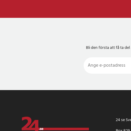
Bli den första att få ta 
24 se Sv
Box 829