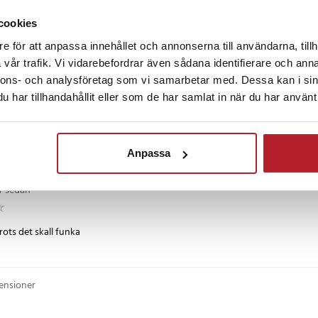
cookies
e för att anpassa innehållet och annonserna till användarna, tillh
vår trafik. Vi vidarebefordrar även sådana identifierare och anna
nnons- och analysföretag som vi samarbetar med. Dessa kan i sin
 sedan
har tillhandahållit eller som de har samlat in när du har använt 
an betalar för! Funkar men kontakten in i telefonen sitter väldigt löst å gla
Anpassa
år sedan
rots det skall funka
censioner