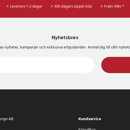
⭐ Leverans 1-2 dagar
⭐ 365 dagars öppet köp
⭐
Frakt 49kr *
Nyhetsbrev
del av nyheter, kampanjer och exklusiva erbjudanden Anmäl dig till vårt nyh
erige AB
Kundservice
Köpvillkor