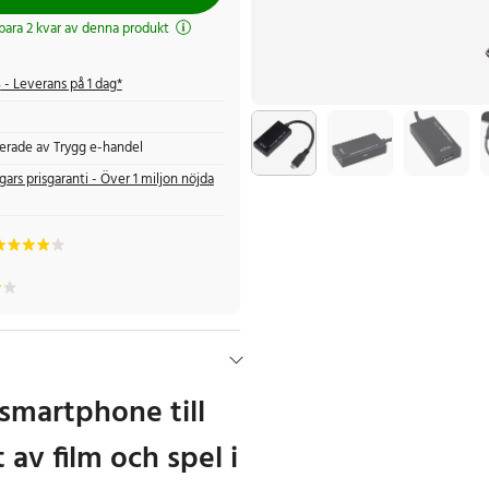
 bara 2 kvar av denna produkt
s
- Leverans på 1 dag*
fierade av Trygg e-handel
gars prisgaranti - Över 1 miljon nöjda
 smartphone till
 av film och spel i