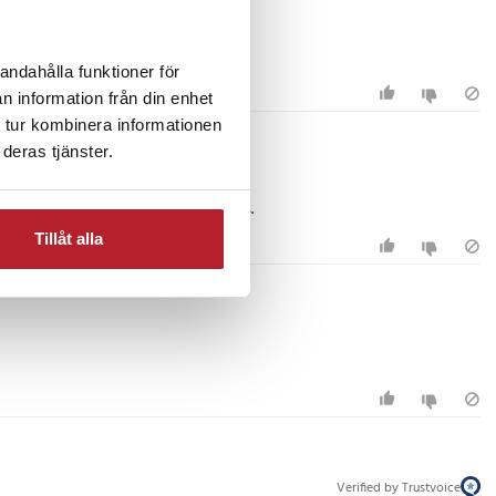
andahålla funktioner för
n information från din enhet
 tur kombinera informationen
deras tjänster.
ppar väldigt lätt så överföringen bryts.
Tillåt alla
Verified by Trustvoice