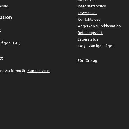
almar
Integritetspolicy
Leveranser
ation
Kontakta oss
Ångerköp & Reklamation
e
Betalningssätt
n
Lagerstatus
frågor - FAQ
FAQ - Vanliga Frågor
kt
För företag
st via formulär:
Kundservice