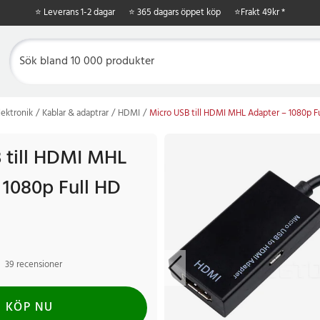
⭐ Leverans 1-2 dagar
⭐ 365 dagars öppet köp
⭐
Frakt 49kr *
ektronik
Kablar & adaptrar
HDMI
Micro USB till HDMI MHL Adapter – 1080p F
 till HDMI MHL
 1080p Full HD
39 recensioner
KÖP NU