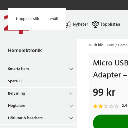
Hoppa till huvudinnehåll
Hoppa till sök
Meny
Nyheter
Topplistan
Du är här:
Hem
Hemel
Hemelektronik
Micro USB
Smarta hem
Adapter –
Spara El
99 kr
Pris
:
99 kr
Belysning
Högtalare
2.4
Hörlurar & headsets