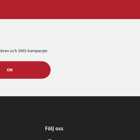
etsbrev och SMS-kampanjer.
OK
Följ oss