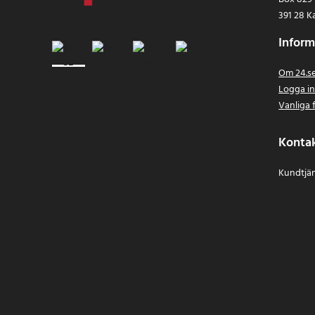
391 28 K
Inform
Om 24.s
Logga i
Vanliga 
Konta
Kundtjän