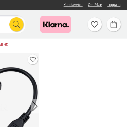
Kundservice
Om 24.se
Logga in
ull HD