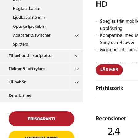
HD
Högtalarkablar
Ljudkabel 3,5 mm
Speglas från mobile
Optiska ljudkablar
upplösning
Kompatibel med MH
Adaptrar & switchar
Sony och Huawei
Splitters
Möjlighet att ladd
Tillbehör till surfplattor
Med denna Micro USB
Fläktar & luftkylare
LÄS MER
enkelt ansluta din m
kompatibel enhet till
Tillbehör
bilder och spel på s
Prishistorik
upplösningar upp till
Refurbished
och bild i hög kvalite
Adaptern har en 5-pi
Recensioner
PRISGARANTI
till enheten, en HDMI
2.4
projektor, samt en e
strömförsörjning. Det