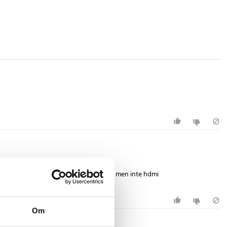
t taget funkade inte, laddningen funka men inte hdmi
Om