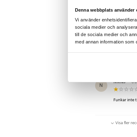
L
Denna webbplats använder 
Helt ok tack
Vi använder enhetsidentifierar
sociala medier och analysera 
till de sociala medier och a
Kent
•
5 år
med annan information som du 
K
Man får vad m
Niklas
•
6 
N
Funkar inte t
Visa fler re