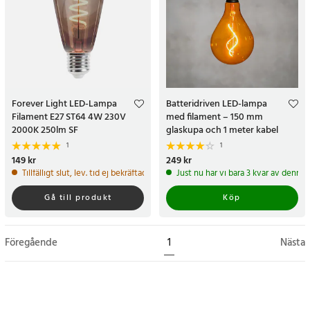
Forever Light LED-Lampa
Batteridriven LED-lampa
Filament E27 ST64 4W 230V
med filament – 150 mm
2000K 250lm SF
glaskupa och 1 meter kabel
1
1
Pris
149 kr
:
149 kr
Pris
249 kr
:
249 kr
Tillfälligt slut, lev. tid ej bekräftad.
Just nu har vi bara 3 kvar av denna
Gå till produkt
Köp
Föregående
1
Nästa