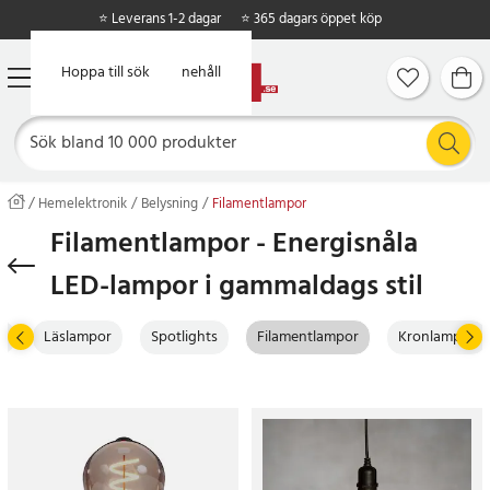
⭐ Leverans 1-2 dagar
⭐ 365 dagars öppet köp
Hoppa till huvudinnehåll
Hoppa till sök
Hemelektronik
Belysning
Filamentlampor
Filamentlampor - Energisnåla
LED-lampor i gammaldags stil
r
Läslampor
Spotlights
Filamentlampor
Kronlampor