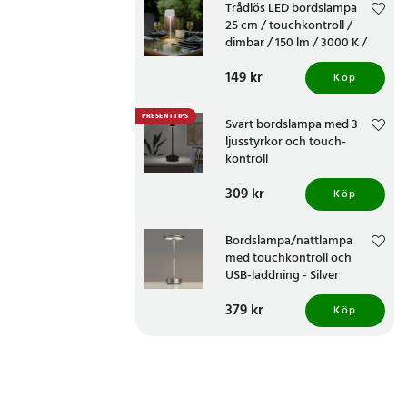
Trådlös LED bordslampa
25 cm / touchkontroll /
dimbar / 150 lm / 3000 K /
uppladdningsbar / IP44 - Vit
Pris
149 kr
:
149 kr
Köp
PRESENTTIPS
Svart bordslampa med 3
ljusstyrkor och touch-
kontroll
Pris
309 kr
:
309 kr
Köp
Bordslampa/nattlampa
med touchkontroll och
USB-laddning - Silver
Pris
379 kr
:
379 kr
Köp