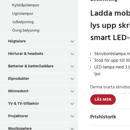
Kylskåpslampor
Ladda mobi
Ugnslampor
Julbelysning
lys upp sk
Övrig belysning
smart LED
Högtalare
Hörlurar & headsets
Skrivbordslampa me
Stöd för upp till 
Batterier & batteriladdare
LED-lampa med 3 lju
ljus
Elprodukter
Denna svarta skrivbo
Minneskort
LED-belysning med tr
LÄS MER
är ett smidigt val fö
TV & TV-tillbehör
hemmakontoret där du
samtidigt få bra arbet
Projektorer
Prishistorik
Den integrerade ladd
Musikspelare