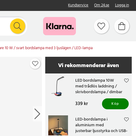
Kundservice
Om 24.se
Logga in
are 10 W / svart bordslampa med 3 ljuslägen / LED-lampa
Vi rekommenderar även
LED bordslampa 10W
med trådlös laddning /
skrivbordslampa / dimbar
lampa med touchkontroll
Pris
339 kr
:
339 kr
Köp
LED-bordslampa i
aluminium med
justerbar ljusstyrka och USB-