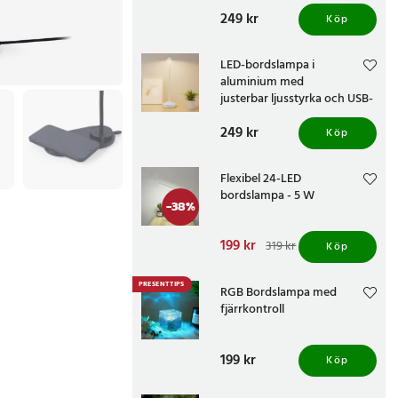
laddning - Svart
Pris
249 kr
:
249 kr
Köp
LED-bordslampa i
aluminium med
justerbar ljusstyrka och USB-
laddning - Vit
Pris
249 kr
:
249 kr
Köp
Flexibel 24-LED
bordslampa - 5 W
-
38
%
Nuvarande pris
199 kr
:
319 kr
Köp
199 kr
Tidigare pris
:
319 kr
PRESENTTIPS
RGB Bordslampa med
fjärrkontroll
Pris
199 kr
:
199 kr
Köp