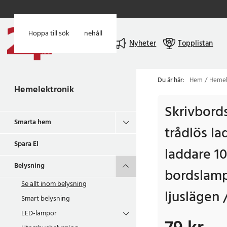
Hoppa till huvudinnehåll
Hoppa till sök
Meny
Nyheter
Topplistan
Du är här:
Hem
Hemel
Hemelektronik
Skrivbor
Smarta hem
trådlös la
Spara El
laddare 10
Belysning
bordslam
Se allt inom
belysning
ljuslägen
Smart belysning
LED-lampor
Pris
:
79 kr