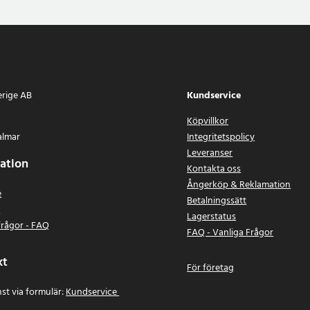
erige AB
Kundservice
Köpvillkor
almar
Integritetspolicy
Leveranser
ation
Kontakta oss
Ångerköp & Reklamation
e
Betalningssätt
n
Lagerstatus
frågor - FAQ
FAQ - Vanliga Frågor
kt
För företag
st via formulär:
Kundservice