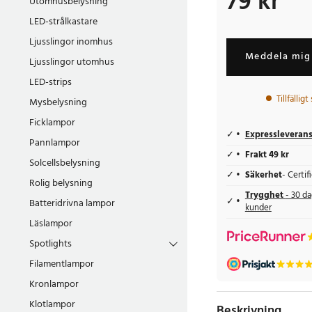
79 kr
Utomhusbelysning
LED-strålkastare
Ljusslingor inomhus
Meddela mig 
Ljusslingor utomhus
LED-strips
Tillfällig
Mysbelysning
Ficklampor
Expressleveran
Pannlampor
Frakt 49 kr
Solcellsbelysning
Säkerhet
- Certi
Rolig belysning
Trygghet
- 30 da
Batteridrivna lampor
kunder
Läslampor
Spotlights
Filamentlampor
Kronlampor
Klotlampor
Beskrivning