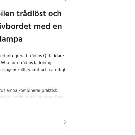
len trådlöst och
rivbordet med en
-lampa
d integrerad trådlös Qi-laddare
10 W snabb trådlös laddning
slägen: kallt, varmt och naturligt
rdslampa kombinerar praktisk
ådlös laddning för mobilen. Den
r skrivbordet, nattduksbordet eller
 vill kunna ladda telefonen och
sljus.
ningsytan stöder upp till 10 W