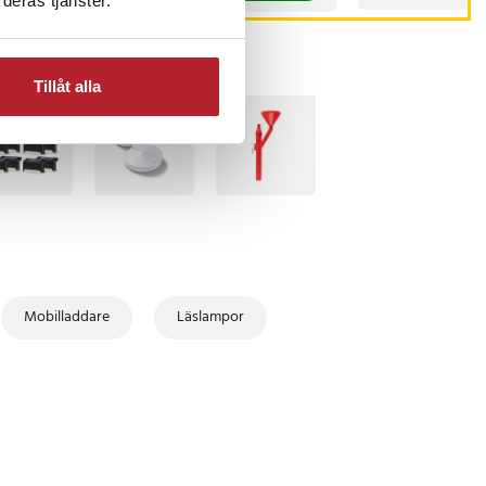
deras tjänster.
Tillåt alla
TSÄLJARE
BÄSTSÄLJARE
Mobilladdare
Läslampor